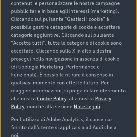
contenuti e personalizzare le nostre campagne
pubblicitarie in base agli interessi (marketing).
Scegliere un’auto usata è una decisione che coniuga
Cliccando sul pulsante "Gestisci i cookie" è
convenienza, affidabilità e sostenibilità. Per fare un
possibile gestire categorie di cookie e accettare
acquisto sicuro, è essenziale considerare aspetti
categorie aggiuntive. Cliccando sul pulsante
determinanti come la garanzia inclusa e l’affidabilità del
"Accetta tutti", tutte le categorie di cookie sono
marchio. Audi offre l’auto usata perfetta tramite Audi
accettate. Cliccando sulla X in alto a destra
Prima Scelta :plus
prosegui nella navigazione in assenza di cookie
(di tipologia Marketing, Performance e
Funzionali). È possibile ritirare il consenso in
qualsiasi momento con effetto futuro. Per
Cosa sapere prima di
maggiori informazioni, si prega di fare riferimento
acquistare la tua prossima
alla nostra
Cookie Policy
, alla nostra
Privacy
Policy
, nonché alla sezione
Note Legali
.
auto
Per l'utilizzo di Adobe Analytics, il consenso
fornito dall'utente si applica sia ad Audi che a
I requisiti fondamentali da considerare prima di
acquistare un’auto usata, oltre al prezzo e all'aspetto,
noi.