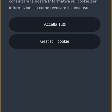
consultare la nostra Informativa sui cookie per
Scelta :plus, significa affidarsi ad un prodotto che viene
informazioni su come revocare il consenso.
sottoposto a 110 controlli approfonditi e coperto da
garanzia fino a 4 anni per una maggiore tutela del tuo
acquisto.
Accetta Tutti
Gestisci i cookie
Usato elettrico e ibrido:
efficienza e risparmio
Scegli l’usato elettrico o ibrido e giova dei numerosi
vantaggi che ti assicurano:
›
le auto usate elettriche offrono una guida silenziosa,
costi di gestione ridotti e zero emissioni locali,
›
mentre le auto usate ibride combinano efficienza e