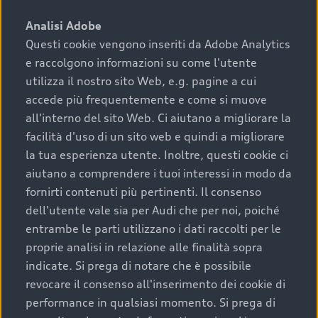
sono:
Analisi Adobe
Questi cookie vengono inseriti da Adobe Analytics
›
chilometraggio: un valore contenuto corrisponde a
e raccolgono informazioni su come l'utente
uno stato migliore del veicolo e a una maggiore
durata nel tempo;
utilizza il nostro sito Web, e.g. pagine a cui
accede più frequentemente e come si muove
›
cronologia dei tagliandi: una documentazione
all'interno del sito Web. Ci aiutano a migliorare la
completa della vettura certifica una manutenzione
facilità d'uso di un sito web e quindi a migliorare
costante e accurata;
la tua esperienza utente. Inoltre, questi cookie ci
›
condizioni della carrozzeria e degli interni: una
aiutano a comprendere i tuoi interessi in modo da
buona conservazione evidenzia cura e attenzione del
fornirti contenuti più pertinenti. Il consenso
precedente proprietario;
dell'utente vale sia per Audi che per noi, poiché
entrambe le parti utilizzano i dati raccolti per le
›
efficienza meccanica: motore, trasmissione e
proprie analisi in relazione alle finalità sopra
componenti principali in ottimo stato garantiscono
indicate. Si prega di notare che è possibile
prestazioni affidabili e sicure.
revocare il consenso all'inserimento dei cookie di
Acquistare un’auto usata in una Concessionaria ufficiale
performance in qualsiasi momento. Si prega di
Audi che offre l’usato garantito tramite Audi Prima