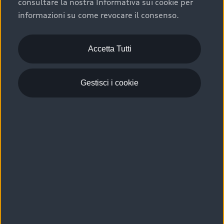
consultare la nostra Informativa sui cookie per
Scelta :plus, significa affidarsi ad un prodotto che viene
informazioni su come revocare il consenso.
sottoposto a 110 controlli approfonditi e coperto da
garanzia fino a 4 anni per una maggiore tutela del tuo
acquisto.
Accetta Tutti
Gestisci i cookie
Usato elettrico e ibrido:
efficienza e risparmio
Scegli l’usato elettrico o ibrido e giova dei numerosi
vantaggi che ti assicurano:
›
le auto usate elettriche offrono una guida silenziosa,
costi di gestione ridotti e zero emissioni locali,
›
mentre le auto usate ibride combinano efficienza e