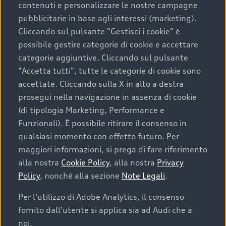
contenuti e personalizzare le nostre campagne
pubblicitarie in base agli interessi (marketing).
Scegliere un’auto usata è una decisione che coniuga
Cliccando sul pulsante "Gestisci i cookie" è
convenienza, affidabilità e sostenibilità. Per fare un
possibile gestire categorie di cookie e accettare
acquisto sicuro, è essenziale considerare aspetti
categorie aggiuntive. Cliccando sul pulsante
determinanti come la garanzia inclusa e l’affidabilità del
"Accetta tutti", tutte le categorie di cookie sono
marchio. Audi offre l’auto usata perfetta tramite Audi
accettate. Cliccando sulla X in alto a destra
Prima Scelta :plus
prosegui nella navigazione in assenza di cookie
(di tipologia Marketing, Performance e
Funzionali). È possibile ritirare il consenso in
qualsiasi momento con effetto futuro. Per
Cosa sapere prima di
maggiori informazioni, si prega di fare riferimento
acquistare la tua prossima
alla nostra
Cookie Policy
, alla nostra
Privacy
Policy
, nonché alla sezione
Note Legali
.
auto
Per l'utilizzo di Adobe Analytics, il consenso
fornito dall'utente si applica sia ad Audi che a
I requisiti fondamentali da considerare prima di
acquistare un’auto usata, oltre al prezzo e all'aspetto,
noi.