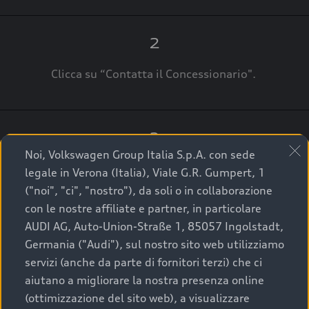
2
Clicca su “Contatta il Concessionario".
3
Noi, Volkswagen Group Italia S.p.A. con sede
A breve verrai ricontattato dal Customer Care
legale in Verona (Italia), Viale G.R. Gumpert, 1
Audi Center o direttamente dal Concessionario
("noi", "ci", "nostro"), da soli o in collaborazione
che ti supporterà per finalizzare la tua richiesta.
con le nostre affiliate e partner, in particolare
AUDI AG, Auto-Union-Straße 1, 85057 Ingolstadt,
Germania ("Audi"), sul nostro sito web utilizziamo
servizi (anche da parte di fornitori terzi) che ci
La qualità di acquistare
aiutano a migliorare la nostra presenza online
(ottimizzazione del sito web), a visualizzare
un’auto usata Audi