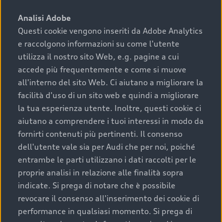
sono:
Analisi Adobe
Questi cookie vengono inseriti da Adobe Analytics
›
chilometraggio: un valore contenuto corrisponde a
e raccolgono informazioni su come l'utente
uno stato migliore del veicolo e a una maggiore
durata nel tempo;
utilizza il nostro sito Web, e.g. pagine a cui
accede più frequentemente e come si muove
›
cronologia dei tagliandi: una documentazione
all'interno del sito Web. Ci aiutano a migliorare la
completa della vettura certifica una manutenzione
facilità d'uso di un sito web e quindi a migliorare
costante e accurata;
la tua esperienza utente. Inoltre, questi cookie ci
›
condizioni della carrozzeria e degli interni: una
aiutano a comprendere i tuoi interessi in modo da
buona conservazione evidenzia cura e attenzione del
fornirti contenuti più pertinenti. Il consenso
precedente proprietario;
dell'utente vale sia per Audi che per noi, poiché
entrambe le parti utilizzano i dati raccolti per le
›
efficienza meccanica: motore, trasmissione e
proprie analisi in relazione alle finalità sopra
componenti principali in ottimo stato garantiscono
indicate. Si prega di notare che è possibile
prestazioni affidabili e sicure.
revocare il consenso all'inserimento dei cookie di
Acquistare un’auto usata in una Concessionaria ufficiale
performance in qualsiasi momento. Si prega di
Audi che offre l’usato garantito tramite Audi Prima