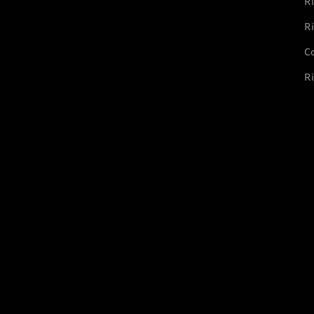
Ri
Ri
Co
Ri