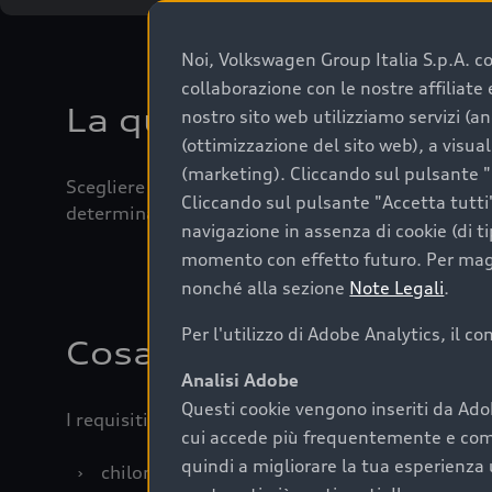
Noi, Volkswagen Group Italia S.p.A. con
collaborazione con le nostre affiliat
La qualità di acquistar
nostro sito web utilizziamo servizi (an
(ottimizzazione del sito web), a visua
(marketing). Cliccando sul pulsante "G
Scegliere un’auto usata è una decisione che coniug
Cliccando sul pulsante "Accetta tutti"
determinanti come la garanzia inclusa e l’affidabi
navigazione in assenza di cookie (di t
momento con effetto futuro. Per maggi
nonché alla sezione
Note Legali
.
Per l'utilizzo di Adobe Analytics, il c
Cosa sapere prima di a
Analisi Adobe
Questi cookie vengono inseriti da Ado
I requisiti fondamentali da considerare prima di a
cui accede più frequentemente e come 
quindi a migliorare la tua esperienza 
›
chilometraggio: un valore contenuto corrispo