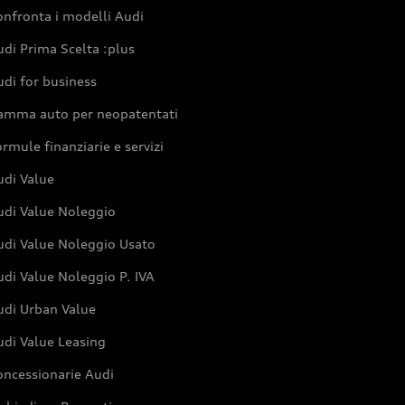
nfronta i modelli Audi
di Prima Scelta :plus
di for business
amma auto per neopatentati
rmule finanziarie e servizi
udi Value
udi Value Noleggio
udi Value Noleggio Usato
di Value Noleggio P. IVA
udi Urban Value
udi Value Leasing
oncessionarie Audi