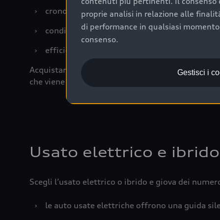
contenuti più pertinenti. Il consenso d
›
cronologia dei tagliandi: una documentazione
proprie analisi in relazione alle final
di performance in qualsiasi momento. 
›
condizioni della carrozzeria e degli interni: 
consenso.
›
efficienza meccanica: motore, trasmissione e 
Acquistare un’auto usata in una Concessionaria uff
Gestisci i c
che viene sottoposto a 110 controlli approfonditi
Usato elettrico e ibrido
Scegli l’usato elettrico o ibrido e giova dei numer
›
le auto usate elettriche offrono una guida sile