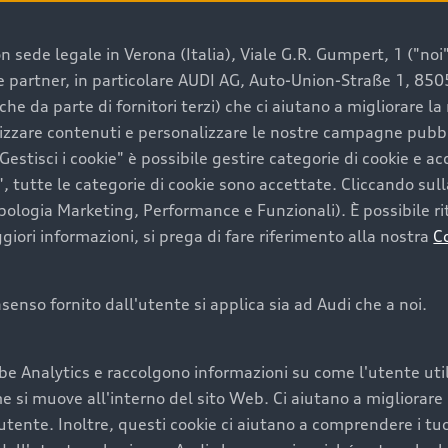
 sede legale in Verona (Italia), Viale G.R. Gumpert, 1 ("noi", 
e e partner, in particolare AUDI AG, Auto-Union-Straße 1, 85
e un’auto usata Audi
che da parte di fornitori terzi) che ci aiutano a migliorare l
lizzare contenuti e personalizzare le nostre campagne pubbli
estisci i cookie" è possibile gestire categorie di cookie e a
a convenienza, affidabilità e sostenibilità. Per fare un ac
, tutte le categorie di cookie sono accettate. Cliccando sull
lità del marchio. Audi offre l’auto usata perfetta tramite
ipologia Marketing, Performance e Funzionali). È possibile rit
ori informazioni, si prega di fare riferimento alla nostra
C
onsenso fornito dall'utente si applica sia ad Audi che a noi.
cquistare la tua prossima 
be Analytics e raccolgono informazioni su come l'utente utili
cquistare un’auto usata, oltre al prezzo e all'aspetto, son
si muove all'interno del sito Web. Ci aiutano a migliorare la
utente. Inoltre, questi cookie ci aiutano a comprendere i tuo
nde a uno stato migliore del veicolo e a una maggiore du