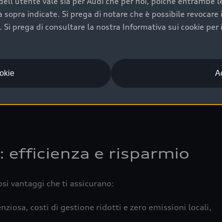
ell'utente vale sia per Audi che per noi, poiché entrambe le p
 completa della vettura certifica una manutenzione costa
ità sopra indicate. Si prega di notare che è possibile revocare
Si prega di consultare la nostra Informativa sui cookie per 
una buona conservazione evidenzia cura e attenzione del pr
componenti principali in ottimo stato garantiscono prestaz
iciale Audi che offre l’usato garantito tramite Audi Prima
ookie
Ac
 e coperto da garanzia fino a 4 anni per una maggiore tute
: efficienza e risparmio
osi vantaggi che ti assicurano:
nziosa, costi di gestione ridotti e zero emissioni locali,