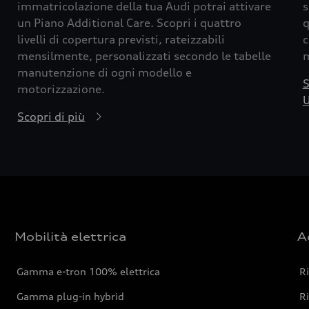
immatricolazione della tua Audi potrai attivare
s
un Piano Additional Care. Scopri i quattro
q
livelli di copertura previsti, rateizzabili
c
mensilmente, personalizzati secondo le tabelle
m
manutenzione di ogni modello e
S
motorizzazione.
U
Scopri di più
Mobilità elettrica
A
Gamma e-tron 100% elettrica
R
Gamma plug-in hybrid
Ri