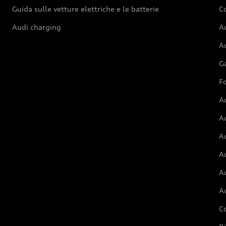
Guida sulle vetture elettriche e le batterie
Co
Audi charging
Au
Au
G
Fo
A
A
A
Au
A
A
C