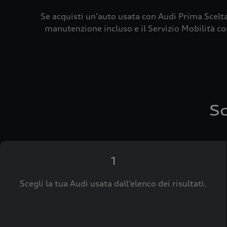
Se acquisti un’auto usata con Audi Prima Scelta
manutenzione incluso e il Servizio Mobilità con
Sc
1
Scegli la tua Audi usata dall’elenco dei risultati.