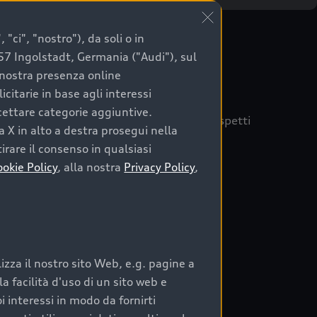
"ci", "nostro"), da soli o in
057 Ingolstadt, Germania ("Audi"), sul
a nostra presenza online
citarie in base agli interessi
ccettare categorie aggiuntive.
quisto sicuro, è essenziale considerare aspetti
a X in alto a destra prosegui nella
 Audi Prima Scelta :plus
irare il consenso in qualsiasi
ookie Policy
, alla nostra
Privacy Policy
,
auto
zza il nostro sito Web, e.g. pagine a
o:
 facilità d'uso di un sito web e
i interessi in modo da fornirti
rata nel tempo;