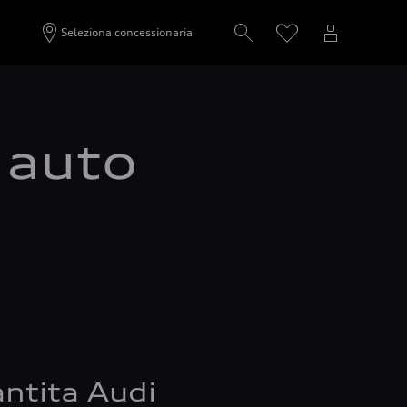
Seleziona concessionaria
a auto
ntita Audi