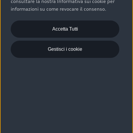
consultare la nostra Informativa sui cookie per
Scelta :plus, significa affidarsi ad un prodotto che viene
informazioni su come revocare il consenso.
sottoposto a 110 controlli approfonditi e coperto da
garanzia fino a 4 anni per una maggiore tutela del tuo
acquisto.
Accetta Tutti
Gestisci i cookie
Usato elettrico e ibrido:
efficienza e risparmio
Scegli l’usato elettrico o ibrido e giova dei numerosi
vantaggi che ti assicurano:
›
le auto usate elettriche offrono una guida silenziosa,
costi di gestione ridotti e zero emissioni locali,
›
mentre le auto usate ibride combinano efficienza e