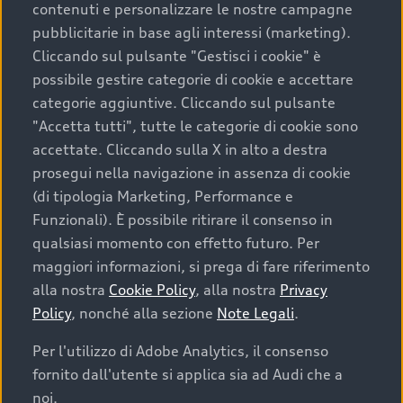
contenuti e personalizzare le nostre campagne
pubblicitarie in base agli interessi (marketing).
Scegliere un’auto usata è una decisione che coniuga
Cliccando sul pulsante "Gestisci i cookie" è
convenienza, affidabilità e sostenibilità. Per fare un
possibile gestire categorie di cookie e accettare
acquisto sicuro, è essenziale considerare aspetti
categorie aggiuntive. Cliccando sul pulsante
determinanti come la garanzia inclusa e l’affidabilità del
"Accetta tutti", tutte le categorie di cookie sono
marchio. Audi offre l’auto usata perfetta tramite Audi
accettate. Cliccando sulla X in alto a destra
Prima Scelta :plus
prosegui nella navigazione in assenza di cookie
(di tipologia Marketing, Performance e
Funzionali). È possibile ritirare il consenso in
qualsiasi momento con effetto futuro. Per
Cosa sapere prima di
maggiori informazioni, si prega di fare riferimento
acquistare la tua prossima
alla nostra
Cookie Policy
, alla nostra
Privacy
Policy
, nonché alla sezione
Note Legali
.
auto
Per l'utilizzo di Adobe Analytics, il consenso
fornito dall'utente si applica sia ad Audi che a
I requisiti fondamentali da considerare prima di
acquistare un’auto usata, oltre al prezzo e all'aspetto,
noi.