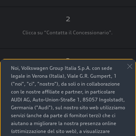
2
Clicca su “Contatta il Concessionario".
3
Noi, Volkswagen Group Italia S.p.A. con sede
A breve verrai ricontattato dal Customer Care
legale in Verona (Italia), Viale G.R. Gumpert, 1
Audi Center o direttamente dal Concessionario
("noi", "ci", "nostro"), da soli o in collaborazione
che ti supporterà per finalizzare la tua richiesta.
con le nostre affiliate e partner, in particolare
AUDI AG, Auto-Union-Straße 1, 85057 Ingolstadt,
Germania ("Audi"), sul nostro sito web utilizziamo
servizi (anche da parte di fornitori terzi) che ci
La qualità di acquistare
aiutano a migliorare la nostra presenza online
(ottimizzazione del sito web), a visualizzare
un’auto usata Audi