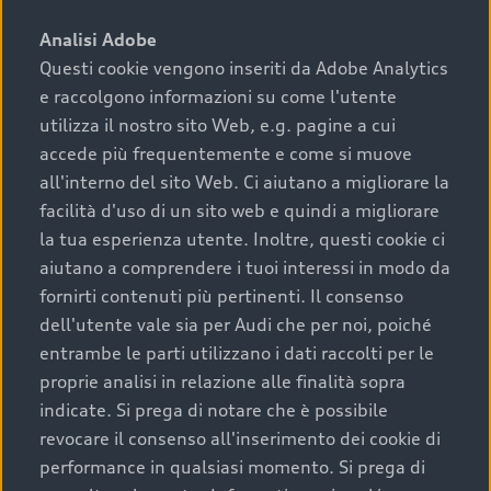
sono:
Analisi Adobe
Questi cookie vengono inseriti da Adobe Analytics
›
chilometraggio: un valore contenuto corrisponde a
e raccolgono informazioni su come l'utente
uno stato migliore del veicolo e a una maggiore
durata nel tempo;
utilizza il nostro sito Web, e.g. pagine a cui
accede più frequentemente e come si muove
›
cronologia dei tagliandi: una documentazione
all'interno del sito Web. Ci aiutano a migliorare la
completa della vettura certifica una manutenzione
facilità d'uso di un sito web e quindi a migliorare
costante e accurata;
la tua esperienza utente. Inoltre, questi cookie ci
›
condizioni della carrozzeria e degli interni: una
aiutano a comprendere i tuoi interessi in modo da
buona conservazione evidenzia cura e attenzione del
fornirti contenuti più pertinenti. Il consenso
precedente proprietario;
dell'utente vale sia per Audi che per noi, poiché
entrambe le parti utilizzano i dati raccolti per le
›
efficienza meccanica: motore, trasmissione e
proprie analisi in relazione alle finalità sopra
componenti principali in ottimo stato garantiscono
indicate. Si prega di notare che è possibile
prestazioni affidabili e sicure.
revocare il consenso all'inserimento dei cookie di
Acquistare un’auto usata in una Concessionaria ufficiale
performance in qualsiasi momento. Si prega di
Audi che offre l’usato garantito tramite Audi Prima