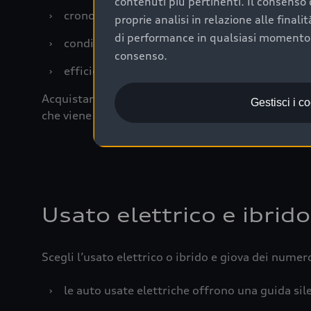
contenuti più pertinenti. Il consenso d
›
cronologia dei tagliandi: una documentazione
proprie analisi in relazione alle final
di performance in qualsiasi momento. 
›
condizioni della carrozzeria e degli interni: 
consenso.
›
efficienza meccanica: motore, trasmissione e 
Acquistare un’auto usata in una Concessionaria uff
Gestisci i c
che viene sottoposto a 110 controlli approfonditi
Usato elettrico e ibrido
Scegli l’usato elettrico o ibrido e giova dei numer
›
le auto usate elettriche offrono una guida sile