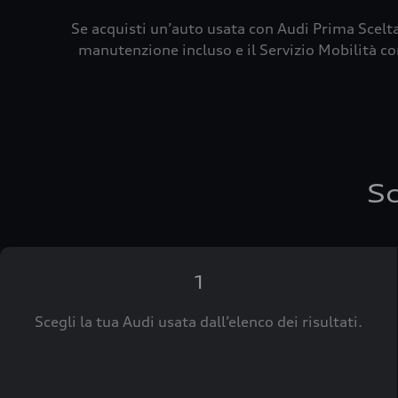
Se acquisti un’auto usata con Audi Prima Scelta
manutenzione incluso e il Servizio Mobilità con
Sc
1
Scegli la tua Audi usata dall’elenco dei risultati.