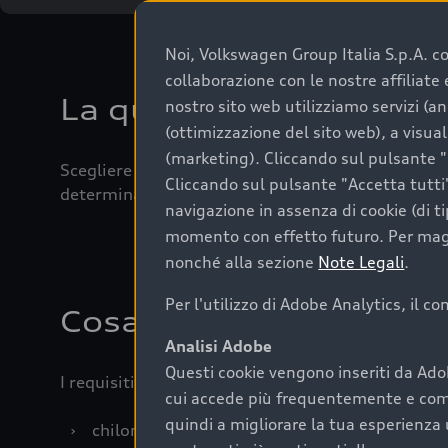
Noi, Volkswagen Group Italia S.p.A. con
collaborazione con le nostre affiliat
La qualità di acquistar
nostro sito web utilizziamo servizi (an
(ottimizzazione del sito web), a visua
(marketing). Cliccando sul pulsante "G
Scegliere un’auto usata è una decisione che coniug
Cliccando sul pulsante "Accetta tutti"
determinanti come la garanzia inclusa e l’affidabi
navigazione in assenza di cookie (di t
momento con effetto futuro. Per maggi
nonché alla sezione
Note Legali
.
Per l'utilizzo di Adobe Analytics, il c
Cosa sapere prima di a
Analisi Adobe
Questi cookie vengono inseriti da Ado
I requisiti fondamentali da considerare prima di a
cui accede più frequentemente e come 
quindi a migliorare la tua esperienza 
›
chilometraggio: un valore contenuto corrispo