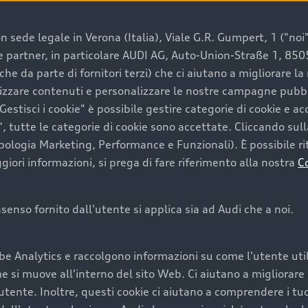
 sede legale in Verona (Italia), Viale G.R. Gumpert, 1 ("noi", 
e e partner, in particolare AUDI AG, Auto-Union-Straße 1, 85
e un’auto usata Audi
che da parte di fornitori terzi) che ci aiutano a migliorare l
lizzare contenuti e personalizzare le nostre campagne pubbli
estisci i cookie" è possibile gestire categorie di cookie e a
a convenienza, affidabilità e sostenibilità. Per fare un ac
, tutte le categorie di cookie sono accettate. Cliccando sull
lità del marchio. Audi offre l’auto usata perfetta tramite
ipologia Marketing, Performance e Funzionali). È possibile rit
ori informazioni, si prega di fare riferimento alla nostra
C
onsenso fornito dall'utente si applica sia ad Audi che a noi.
cquistare la tua prossima 
be Analytics e raccolgono informazioni su come l'utente utili
cquistare un’auto usata, oltre al prezzo e all'aspetto, son
si muove all'interno del sito Web. Ci aiutano a migliorare la
utente. Inoltre, questi cookie ci aiutano a comprendere i tuo
nde a uno stato migliore del veicolo e a una maggiore du