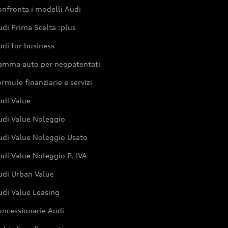
nfronta i modelli Audi
di Prima Scelta :plus
di for business
amma auto per neopatentati
rmule finanziarie e servizi
udi Value
udi Value Noleggio
udi Value Noleggio Usato
di Value Noleggio P. IVA
udi Urban Value
udi Value Leasing
oncessionarie Audi