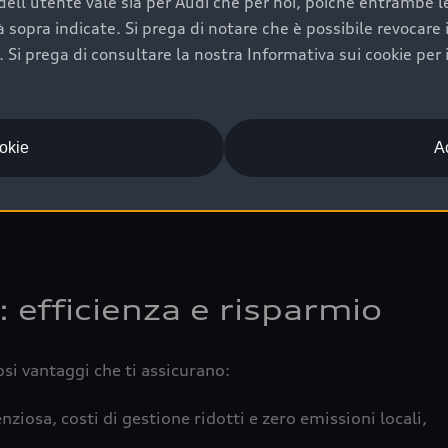
ell'utente vale sia per Audi che per noi, poiché entrambe le p
 completa della vettura certifica una manutenzione costa
ità sopra indicate. Si prega di notare che è possibile revocare
Si prega di consultare la nostra Informativa sui cookie per 
una buona conservazione evidenzia cura e attenzione del pr
componenti principali in ottimo stato garantiscono prestaz
iciale Audi che offre l’usato garantito tramite Audi Prima
ookie
Ac
 e coperto da garanzia fino a 4 anni per una maggiore tute
: efficienza e risparmio
osi vantaggi che ti assicurano:
nziosa, costi di gestione ridotti e zero emissioni locali,