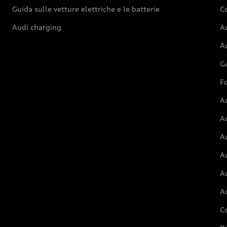
Guida sulle vetture elettriche e le batterie
Co
Audi charging
Au
Au
G
Fo
A
A
A
Au
A
A
C