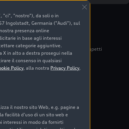
"ci", "nostro"), da soli o in
057 Ingolstadt, Germania ("Audi"), sul
a nostra presenza online
citarie in base agli interessi
ccettare categorie aggiuntive.
quisto sicuro, è essenziale considerare aspetti
a X in alto a destra prosegui nella
 Audi Prima Scelta :plus
irare il consenso in qualsiasi
ookie Policy
, alla nostra
Privacy Policy
,
auto
zza il nostro sito Web, e.g. pagine a
o:
 facilità d'uso di un sito web e
i interessi in modo da fornirti
rata nel tempo;