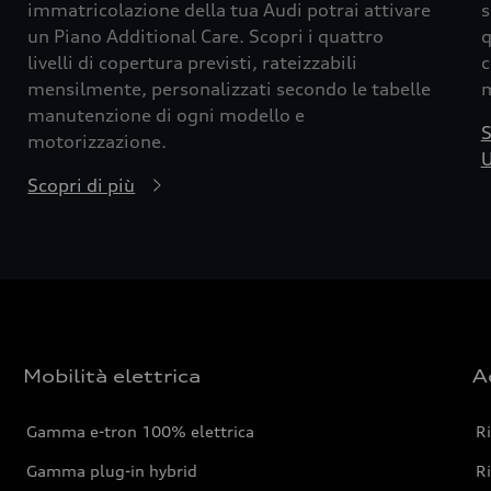
immatricolazione della tua Audi potrai attivare
s
un Piano Additional Care. Scopri i quattro
q
livelli di copertura previsti, rateizzabili
c
mensilmente, personalizzati secondo le tabelle
m
manutenzione di ogni modello e
S
motorizzazione.
U
Scopri di più
Mobilità elettrica
A
Gamma e-tron 100% elettrica
R
Gamma plug-in hybrid
Ri