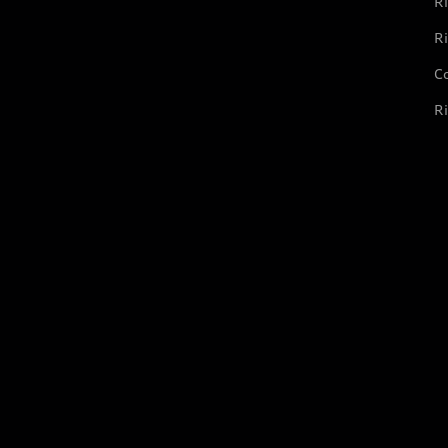
Ri
Ri
Co
Ri