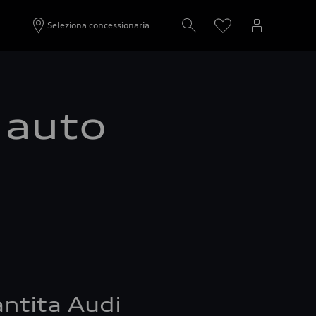
Seleziona concessionaria
a auto
ntita Audi