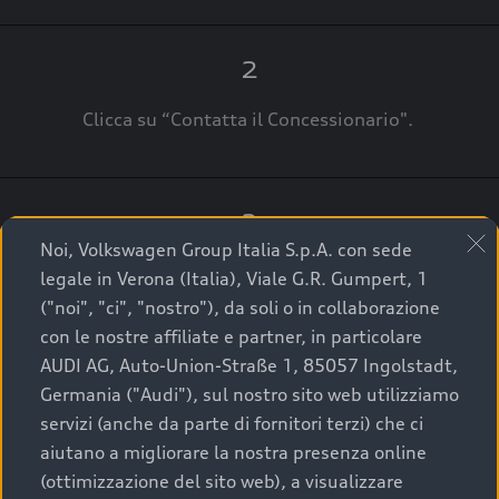
2
Clicca su “Contatta il Concessionario".
3
Noi, Volkswagen Group Italia S.p.A. con sede
A breve verrai ricontattato dal Customer Care
legale in Verona (Italia), Viale G.R. Gumpert, 1
Audi Center o direttamente dal Concessionario
("noi", "ci", "nostro"), da soli o in collaborazione
che ti supporterà per finalizzare la tua richiesta.
con le nostre affiliate e partner, in particolare
AUDI AG, Auto-Union-Straße 1, 85057 Ingolstadt,
Germania ("Audi"), sul nostro sito web utilizziamo
servizi (anche da parte di fornitori terzi) che ci
La qualità di acquistare
aiutano a migliorare la nostra presenza online
(ottimizzazione del sito web), a visualizzare
un’auto usata Audi