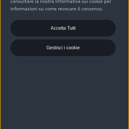
consultare la nostra Informativa sui cookie per
Scelta :plus, significa affidarsi ad un prodotto che viene
informazioni su come revocare il consenso.
sottoposto a 110 controlli approfonditi e coperto da
garanzia fino a 4 anni per una maggiore tutela del tuo
acquisto.
Accetta Tutti
Gestisci i cookie
Usato elettrico e ibrido:
efficienza e risparmio
Scegli l’usato elettrico o ibrido e giova dei numerosi
vantaggi che ti assicurano:
›
le auto usate elettriche offrono una guida silenziosa,
costi di gestione ridotti e zero emissioni locali,
›
mentre le auto usate ibride combinano efficienza e