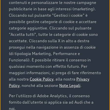
contenuti e personalizzare le nostre campagne
pubblicitarie in base agli interessi (marketing).
Scegliere un’auto usata è una decisione che coniuga
Cliccando sul pulsante "Gestisci i cookie" è
convenienza, affidabilità e sostenibilità. Per fare un
possibile gestire categorie di cookie e accettare
acquisto sicuro, è essenziale considerare aspetti
categorie aggiuntive. Cliccando sul pulsante
determinanti come la garanzia inclusa e l’affidabilità del
"Accetta tutti", tutte le categorie di cookie sono
marchio. Audi offre l’auto usata perfetta tramite Audi
accettate. Cliccando sulla X in alto a destra
Prima Scelta :plus
prosegui nella navigazione in assenza di cookie
(di tipologia Marketing, Performance e
Funzionali). È possibile ritirare il consenso in
qualsiasi momento con effetto futuro. Per
Cosa sapere prima di
maggiori informazioni, si prega di fare riferimento
acquistare la tua prossima
alla nostra
Cookie Policy
, alla nostra
Privacy
Policy
, nonché alla sezione
Note Legali
.
auto
Per l'utilizzo di Adobe Analytics, il consenso
fornito dall'utente si applica sia ad Audi che a
I requisiti fondamentali da considerare prima di
acquistare un’auto usata, oltre al prezzo e all'aspetto,
noi.