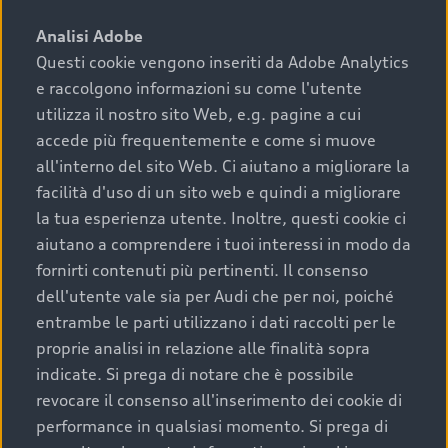
sono:
Analisi Adobe
Questi cookie vengono inseriti da Adobe Analytics
›
chilometraggio: un valore contenuto corrisponde a
e raccolgono informazioni su come l'utente
uno stato migliore del veicolo e a una maggiore
durata nel tempo;
utilizza il nostro sito Web, e.g. pagine a cui
accede più frequentemente e come si muove
›
cronologia dei tagliandi: una documentazione
all'interno del sito Web. Ci aiutano a migliorare la
completa della vettura certifica una manutenzione
facilità d'uso di un sito web e quindi a migliorare
costante e accurata;
la tua esperienza utente. Inoltre, questi cookie ci
›
condizioni della carrozzeria e degli interni: una
aiutano a comprendere i tuoi interessi in modo da
buona conservazione evidenzia cura e attenzione del
fornirti contenuti più pertinenti. Il consenso
precedente proprietario;
dell'utente vale sia per Audi che per noi, poiché
entrambe le parti utilizzano i dati raccolti per le
›
efficienza meccanica: motore, trasmissione e
proprie analisi in relazione alle finalità sopra
componenti principali in ottimo stato garantiscono
indicate. Si prega di notare che è possibile
prestazioni affidabili e sicure.
revocare il consenso all'inserimento dei cookie di
Acquistare un’auto usata in una Concessionaria ufficiale
performance in qualsiasi momento. Si prega di
Audi che offre l’usato garantito tramite Audi Prima