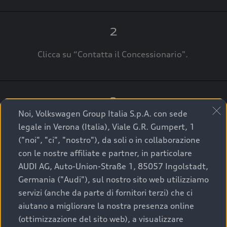
2
Clicca su “Contatta il Concessionario".
3
Noi, Volkswagen Group Italia S.p.A. con sede
A breve verrai ricontattato dal Customer Care
legale in Verona (Italia), Viale G.R. Gumpert, 1
Audi Center o direttamente dal Concessionario
("noi", "ci", "nostro"), da soli o in collaborazione
che ti supporterà per finalizzare la tua richiesta.
con le nostre affiliate e partner, in particolare
AUDI AG, Auto-Union-Straße 1, 85057 Ingolstadt,
Germania ("Audi"), sul nostro sito web utilizziamo
servizi (anche da parte di fornitori terzi) che ci
La qualità di acquistare
aiutano a migliorare la nostra presenza online
(ottimizzazione del sito web), a visualizzare
un’auto usata Audi