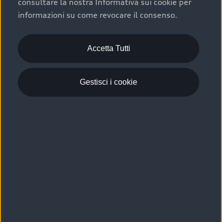
consultare la nostra Informativa sui cookie per
Scelta :plus, significa affidarsi ad un prodotto che viene
informazioni su come revocare il consenso.
sottoposto a 110 controlli approfonditi e coperto da
garanzia fino a 4 anni per una maggiore tutela del tuo
acquisto.
Accetta Tutti
Gestisci i cookie
Usato elettrico e ibrido:
efficienza e risparmio
Scegli l’usato elettrico o ibrido e giova dei numerosi
vantaggi che ti assicurano:
›
le auto usate elettriche offrono una guida silenziosa,
costi di gestione ridotti e zero emissioni locali,
›
mentre le auto usate ibride combinano efficienza e