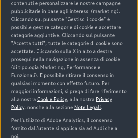
contenuti e personalizzare le nostre campagne
pubblicitarie in base agli interessi (marketing).
Scegliere un’auto usata è una decisione che coniuga
Cliccando sul pulsante "Gestisci i cookie" è
convenienza, affidabilità e sostenibilità. Per fare un
possibile gestire categorie di cookie e accettare
acquisto sicuro, è essenziale considerare aspetti
categorie aggiuntive. Cliccando sul pulsante
determinanti come la garanzia inclusa e l’affidabilità del
"Accetta tutti", tutte le categorie di cookie sono
marchio. Audi offre l’auto usata perfetta tramite Audi
accettate. Cliccando sulla X in alto a destra
Prima Scelta :plus
prosegui nella navigazione in assenza di cookie
(di tipologia Marketing, Performance e
Funzionali). È possibile ritirare il consenso in
qualsiasi momento con effetto futuro. Per
Cosa sapere prima di
maggiori informazioni, si prega di fare riferimento
acquistare la tua prossima
alla nostra
Cookie Policy
, alla nostra
Privacy
Policy
, nonché alla sezione
Note Legali
.
auto
Per l'utilizzo di Adobe Analytics, il consenso
fornito dall'utente si applica sia ad Audi che a
I requisiti fondamentali da considerare prima di
acquistare un’auto usata, oltre al prezzo e all'aspetto,
noi.