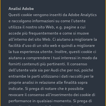
sono:
Analisi Adobe
Questi cookie vengono inseriti da Adobe Analytics
›
chilometraggio: un valore contenuto corrisponde a
e raccolgono informazioni su come l'utente
uno stato migliore del veicolo e a una maggiore
durata nel tempo;
utilizza il nostro sito Web, e.g. pagine a cui
accede più frequentemente e come si muove
›
cronologia dei tagliandi: una documentazione
all'interno del sito Web. Ci aiutano a migliorare la
completa della vettura certifica una manutenzione
facilità d'uso di un sito web e quindi a migliorare
costante e accurata;
la tua esperienza utente. Inoltre, questi cookie ci
›
condizioni della carrozzeria e degli interni: una
aiutano a comprendere i tuoi interessi in modo da
buona conservazione evidenzia cura e attenzione del
fornirti contenuti più pertinenti. Il consenso
precedente proprietario;
dell'utente vale sia per Audi che per noi, poiché
entrambe le parti utilizzano i dati raccolti per le
›
efficienza meccanica: motore, trasmissione e
proprie analisi in relazione alle finalità sopra
componenti principali in ottimo stato garantiscono
indicate. Si prega di notare che è possibile
prestazioni affidabili e sicure.
revocare il consenso all'inserimento dei cookie di
Acquistare un’auto usata in una Concessionaria ufficiale
performance in qualsiasi momento. Si prega di
Audi che offre l’usato garantito tramite Audi Prima