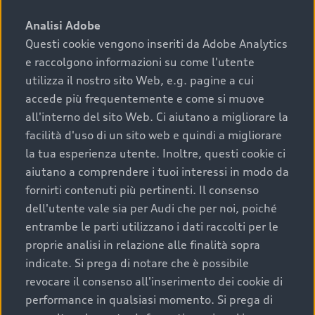
sono:
Analisi Adobe
Questi cookie vengono inseriti da Adobe Analytics
›
chilometraggio: un valore contenuto corrisponde a
e raccolgono informazioni su come l'utente
uno stato migliore del veicolo e a una maggiore
durata nel tempo;
utilizza il nostro sito Web, e.g. pagine a cui
accede più frequentemente e come si muove
›
cronologia dei tagliandi: una documentazione
all'interno del sito Web. Ci aiutano a migliorare la
completa della vettura certifica una manutenzione
facilità d'uso di un sito web e quindi a migliorare
costante e accurata;
la tua esperienza utente. Inoltre, questi cookie ci
›
condizioni della carrozzeria e degli interni: una
aiutano a comprendere i tuoi interessi in modo da
buona conservazione evidenzia cura e attenzione del
fornirti contenuti più pertinenti. Il consenso
precedente proprietario;
dell'utente vale sia per Audi che per noi, poiché
entrambe le parti utilizzano i dati raccolti per le
›
efficienza meccanica: motore, trasmissione e
proprie analisi in relazione alle finalità sopra
componenti principali in ottimo stato garantiscono
indicate. Si prega di notare che è possibile
prestazioni affidabili e sicure.
revocare il consenso all'inserimento dei cookie di
Acquistare un’auto usata in una Concessionaria ufficiale
performance in qualsiasi momento. Si prega di
Audi che offre l’usato garantito tramite Audi Prima