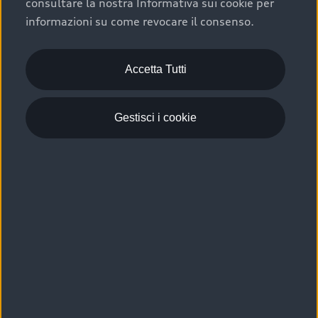
consultare la nostra Informativa sui cookie per
Scelta :plus, significa affidarsi ad un prodotto che viene
informazioni su come revocare il consenso.
sottoposto a 110 controlli approfonditi e coperto da
garanzia fino a 4 anni per una maggiore tutela del tuo
acquisto.
Accetta Tutti
Gestisci i cookie
Usato elettrico e ibrido:
efficienza e risparmio
Scegli l’usato elettrico o ibrido e giova dei numerosi
vantaggi che ti assicurano:
›
le auto usate elettriche offrono una guida silenziosa,
costi di gestione ridotti e zero emissioni locali,
›
mentre le auto usate ibride combinano efficienza e