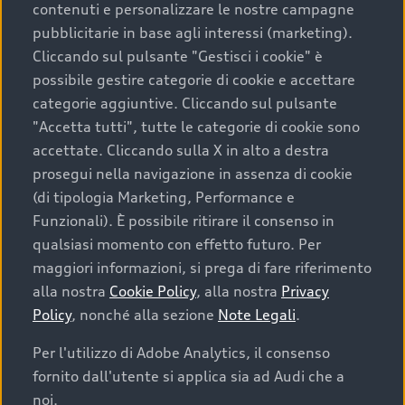
contenuti e personalizzare le nostre campagne
pubblicitarie in base agli interessi (marketing).
Scegliere un’auto usata è una decisione che coniuga
Cliccando sul pulsante "Gestisci i cookie" è
convenienza, affidabilità e sostenibilità. Per fare un
possibile gestire categorie di cookie e accettare
acquisto sicuro, è essenziale considerare aspetti
categorie aggiuntive. Cliccando sul pulsante
determinanti come la garanzia inclusa e l’affidabilità del
"Accetta tutti", tutte le categorie di cookie sono
marchio. Audi offre l’auto usata perfetta tramite Audi
accettate. Cliccando sulla X in alto a destra
Prima Scelta :plus
prosegui nella navigazione in assenza di cookie
(di tipologia Marketing, Performance e
Funzionali). È possibile ritirare il consenso in
qualsiasi momento con effetto futuro. Per
Cosa sapere prima di
maggiori informazioni, si prega di fare riferimento
acquistare la tua prossima
alla nostra
Cookie Policy
, alla nostra
Privacy
Policy
, nonché alla sezione
Note Legali
.
auto
Per l'utilizzo di Adobe Analytics, il consenso
fornito dall'utente si applica sia ad Audi che a
I requisiti fondamentali da considerare prima di
acquistare un’auto usata, oltre al prezzo e all'aspetto,
noi.