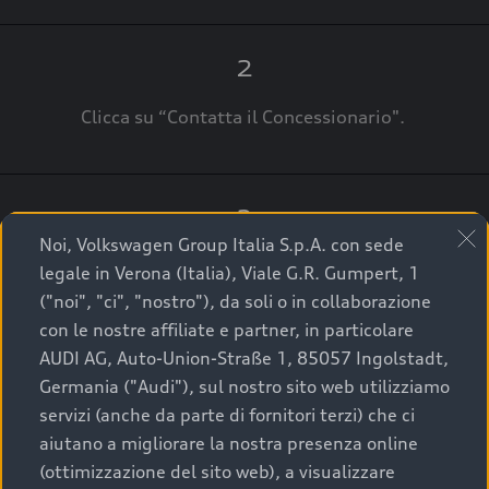
2
Clicca su “Contatta il Concessionario".
3
Noi, Volkswagen Group Italia S.p.A. con sede
A breve verrai ricontattato dal Customer Care
legale in Verona (Italia), Viale G.R. Gumpert, 1
Audi Center o direttamente dal Concessionario
("noi", "ci", "nostro"), da soli o in collaborazione
che ti supporterà per finalizzare la tua richiesta.
con le nostre affiliate e partner, in particolare
AUDI AG, Auto-Union-Straße 1, 85057 Ingolstadt,
Germania ("Audi"), sul nostro sito web utilizziamo
servizi (anche da parte di fornitori terzi) che ci
La qualità di acquistare
aiutano a migliorare la nostra presenza online
(ottimizzazione del sito web), a visualizzare
un’auto usata Audi