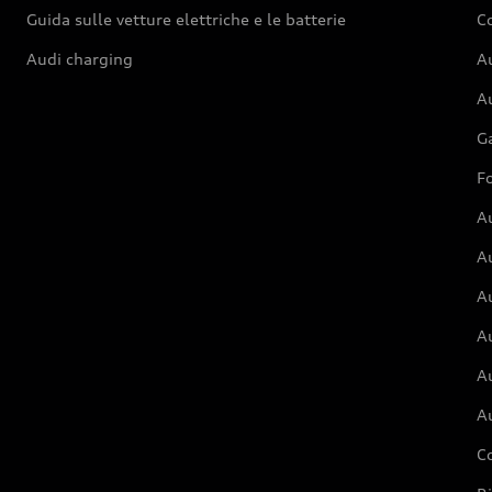
Guida sulle vetture elettriche e le batterie
Co
Audi charging
Au
Au
G
Fo
A
A
A
Au
A
A
C