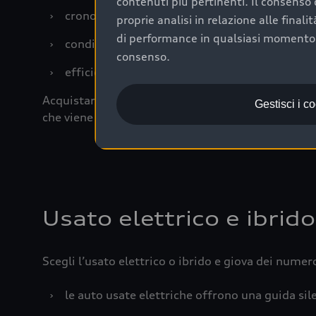
contenuti più pertinenti. Il consenso d
›
cronologia dei tagliandi: una documentazione
proprie analisi in relazione alle final
di performance in qualsiasi momento. 
›
condizioni della carrozzeria e degli interni: 
consenso.
›
efficienza meccanica: motore, trasmissione e 
Acquistare un’auto usata in una Concessionaria uff
Gestisci i c
che viene sottoposto a 110 controlli approfonditi
Usato elettrico e ibrido
Scegli l’usato elettrico o ibrido e giova dei numer
›
le auto usate elettriche offrono una guida sile