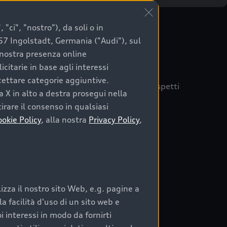
"ci", "nostro"), da soli o in
057 Ingolstadt, Germania ("Audi"), sul
a nostra presenza online
citarie in base agli interessi
ccettare categorie aggiuntive.
quisto sicuro, è essenziale considerare aspetti
a X in alto a destra prosegui nella
 Audi Prima Scelta :plus
irare il consenso in qualsiasi
ookie Policy
, alla nostra
Privacy Policy
,
auto
zza il nostro sito Web, e.g. pagine a
o:
 facilità d'uso di un sito web e
i interessi in modo da fornirti
rata nel tempo;