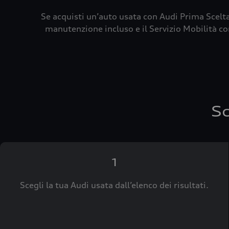
Se acquisti un’auto usata con Audi Prima Scelta
manutenzione incluso e il Servizio Mobilità con
Sc
1
Scegli la tua Audi usata dall’elenco dei risultati.