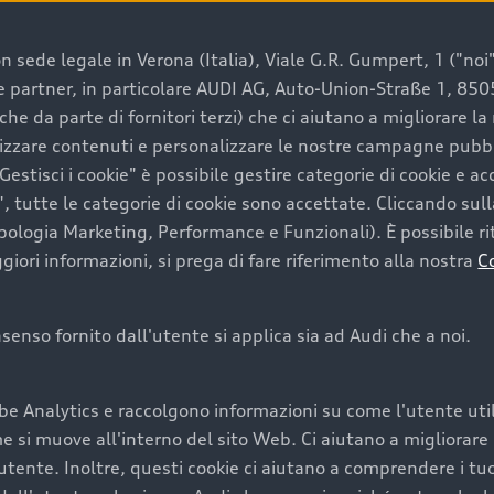
 sede legale in Verona (Italia), Viale G.R. Gumpert, 1 ("noi", 
e e partner, in particolare AUDI AG, Auto-Union-Straße 1, 85
e un’auto usata Audi
che da parte di fornitori terzi) che ci aiutano a migliorare l
lizzare contenuti e personalizzare le nostre campagne pubbli
estisci i cookie" è possibile gestire categorie di cookie e a
a convenienza, affidabilità e sostenibilità. Per fare un ac
, tutte le categorie di cookie sono accettate. Cliccando sull
lità del marchio. Audi offre l’auto usata perfetta tramite
ipologia Marketing, Performance e Funzionali). È possibile rit
ori informazioni, si prega di fare riferimento alla nostra
C
onsenso fornito dall'utente si applica sia ad Audi che a noi.
cquistare la tua prossima 
be Analytics e raccolgono informazioni su come l'utente utili
cquistare un’auto usata, oltre al prezzo e all'aspetto, son
si muove all'interno del sito Web. Ci aiutano a migliorare la
utente. Inoltre, questi cookie ci aiutano a comprendere i tuo
nde a uno stato migliore del veicolo e a una maggiore du