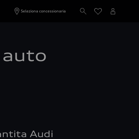
Seleziona concessionaria
a auto
ntita Audi