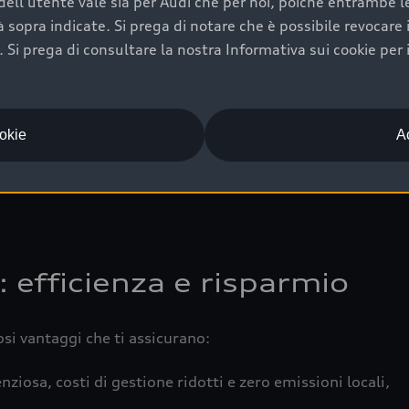
ell'utente vale sia per Audi che per noi, poiché entrambe le p
 completa della vettura certifica una manutenzione costa
ità sopra indicate. Si prega di notare che è possibile revocare
Si prega di consultare la nostra Informativa sui cookie per 
una buona conservazione evidenzia cura e attenzione del pr
componenti principali in ottimo stato garantiscono prestaz
iciale Audi che offre l’usato garantito tramite Audi Prima
ookie
Ac
 e coperto da garanzia fino a 4 anni per una maggiore tute
: efficienza e risparmio
osi vantaggi che ti assicurano:
nziosa, costi di gestione ridotti e zero emissioni locali,