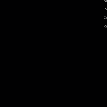
Ri
Ri
Co
Ri