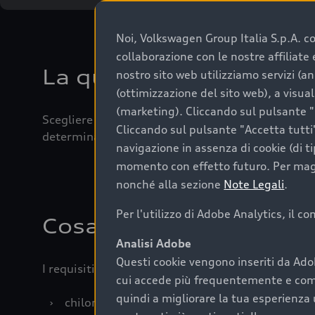
Noi, Volkswagen Group Italia S.p.A. con
collaborazione con le nostre affiliat
La qualità di acquistar
nostro sito web utilizziamo servizi (an
(ottimizzazione del sito web), a visua
(marketing). Cliccando sul pulsante "G
Scegliere un’auto usata è una decisione che coniug
Cliccando sul pulsante "Accetta tutti"
determinanti come la garanzia inclusa e l’affidabi
navigazione in assenza di cookie (di t
momento con effetto futuro. Per maggi
nonché alla sezione
Note Legali
.
Per l'utilizzo di Adobe Analytics, il c
Cosa sapere prima di a
Analisi Adobe
Questi cookie vengono inseriti da Ado
I requisiti fondamentali da considerare prima di a
cui accede più frequentemente e come 
quindi a migliorare la tua esperienza 
›
chilometraggio: un valore contenuto corrispo