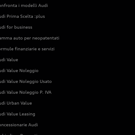
nfronta i modelli Audi
di Prima Scelta :plus
di for business
amma auto per neopatentati
rmule finanziarie e servizi
udi Value
udi Value Noleggio
udi Value Noleggio Usato
di Value Noleggio P. IVA
udi Urban Value
udi Value Leasing
oncessionarie Audi