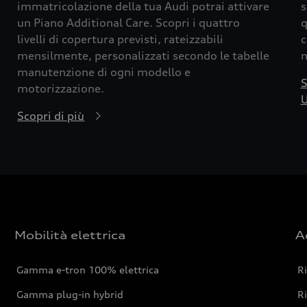
immatricolazione della tua Audi potrai attivare
s
un Piano Additional Care. Scopri i quattro
q
livelli di copertura previsti, rateizzabili
c
mensilmente, personalizzati secondo le tabelle
m
manutenzione di ogni modello e
S
motorizzazione.
U
Scopri di più
Mobilità elettrica
A
Gamma e-tron 100% elettrica
R
Gamma plug-in hybrid
Ri