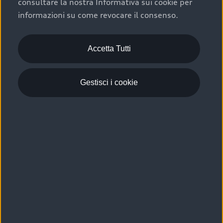
consultare la nostra Informativa sui cookie per
Scelta :plus, significa affidarsi ad un prodotto che viene
informazioni su come revocare il consenso.
sottoposto a 110 controlli approfonditi e coperto da
garanzia fino a 4 anni per una maggiore tutela del tuo
acquisto.
Accetta Tutti
Gestisci i cookie
Usato elettrico e ibrido:
efficienza e risparmio
Scegli l’usato elettrico o ibrido e giova dei numerosi
vantaggi che ti assicurano:
›
le auto usate elettriche offrono una guida silenziosa,
costi di gestione ridotti e zero emissioni locali,
›
mentre le auto usate ibride combinano efficienza e