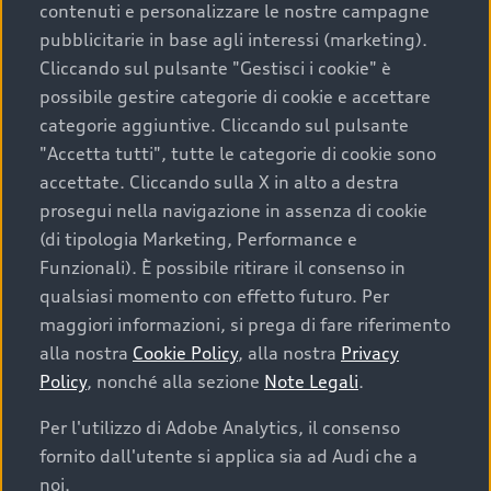
contenuti e personalizzare le nostre campagne
pubblicitarie in base agli interessi (marketing).
Scegliere un’auto usata è una decisione che coniuga
Cliccando sul pulsante "Gestisci i cookie" è
convenienza, affidabilità e sostenibilità. Per fare un
possibile gestire categorie di cookie e accettare
acquisto sicuro, è essenziale considerare aspetti
categorie aggiuntive. Cliccando sul pulsante
determinanti come la garanzia inclusa e l’affidabilità del
"Accetta tutti", tutte le categorie di cookie sono
marchio. Audi offre l’auto usata perfetta tramite Audi
accettate. Cliccando sulla X in alto a destra
Prima Scelta :plus
prosegui nella navigazione in assenza di cookie
(di tipologia Marketing, Performance e
Funzionali). È possibile ritirare il consenso in
qualsiasi momento con effetto futuro. Per
Cosa sapere prima di
maggiori informazioni, si prega di fare riferimento
acquistare la tua prossima
alla nostra
Cookie Policy
, alla nostra
Privacy
Policy
, nonché alla sezione
Note Legali
.
auto
Per l'utilizzo di Adobe Analytics, il consenso
fornito dall'utente si applica sia ad Audi che a
I requisiti fondamentali da considerare prima di
acquistare un’auto usata, oltre al prezzo e all'aspetto,
noi.