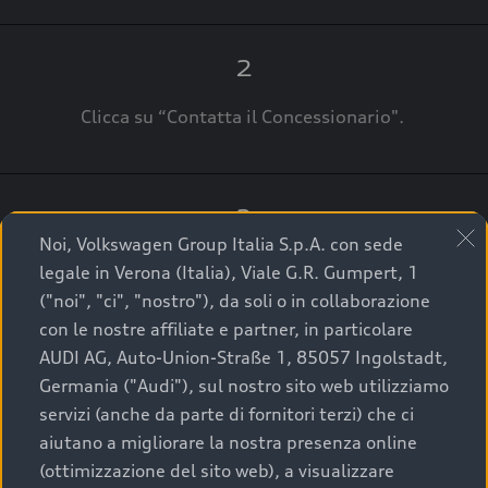
2
Clicca su “Contatta il Concessionario".
3
Noi, Volkswagen Group Italia S.p.A. con sede
A breve verrai ricontattato dal Customer Care
legale in Verona (Italia), Viale G.R. Gumpert, 1
Audi Center o direttamente dal Concessionario
("noi", "ci", "nostro"), da soli o in collaborazione
che ti supporterà per finalizzare la tua richiesta.
con le nostre affiliate e partner, in particolare
AUDI AG, Auto-Union-Straße 1, 85057 Ingolstadt,
Germania ("Audi"), sul nostro sito web utilizziamo
servizi (anche da parte di fornitori terzi) che ci
La qualità di acquistare
aiutano a migliorare la nostra presenza online
(ottimizzazione del sito web), a visualizzare
un’auto usata Audi