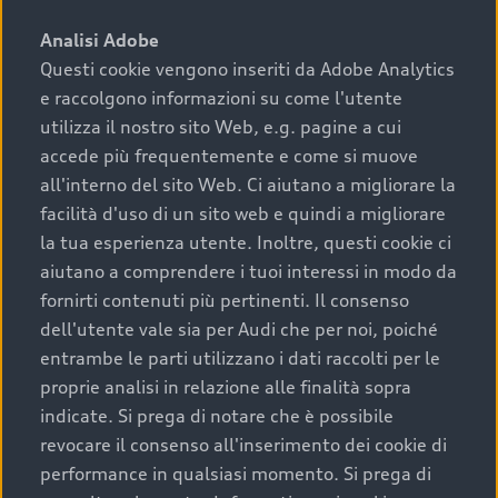
sono:
Analisi Adobe
Questi cookie vengono inseriti da Adobe Analytics
›
chilometraggio: un valore contenuto corrisponde a
e raccolgono informazioni su come l'utente
uno stato migliore del veicolo e a una maggiore
durata nel tempo;
utilizza il nostro sito Web, e.g. pagine a cui
accede più frequentemente e come si muove
›
cronologia dei tagliandi: una documentazione
all'interno del sito Web. Ci aiutano a migliorare la
completa della vettura certifica una manutenzione
facilità d'uso di un sito web e quindi a migliorare
costante e accurata;
la tua esperienza utente. Inoltre, questi cookie ci
›
condizioni della carrozzeria e degli interni: una
aiutano a comprendere i tuoi interessi in modo da
buona conservazione evidenzia cura e attenzione del
fornirti contenuti più pertinenti. Il consenso
precedente proprietario;
dell'utente vale sia per Audi che per noi, poiché
entrambe le parti utilizzano i dati raccolti per le
›
efficienza meccanica: motore, trasmissione e
proprie analisi in relazione alle finalità sopra
componenti principali in ottimo stato garantiscono
indicate. Si prega di notare che è possibile
prestazioni affidabili e sicure.
revocare il consenso all'inserimento dei cookie di
Acquistare un’auto usata in una Concessionaria ufficiale
performance in qualsiasi momento. Si prega di
Audi che offre l’usato garantito tramite Audi Prima