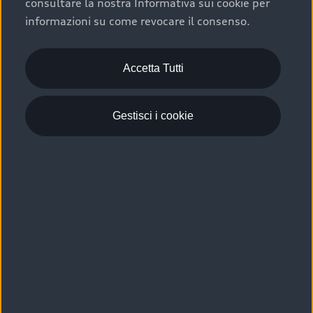
consultare la nostra Informativa sui cookie per
Scelta :plus, significa affidarsi ad un prodotto che viene
informazioni su come revocare il consenso.
sottoposto a 110 controlli approfonditi e coperto da
garanzia fino a 4 anni per una maggiore tutela del tuo
acquisto.
Accetta Tutti
Gestisci i cookie
Usato elettrico e ibrido:
efficienza e risparmio
Scegli l’usato elettrico o ibrido e giova dei numerosi
vantaggi che ti assicurano:
›
le auto usate elettriche offrono una guida silenziosa,
costi di gestione ridotti e zero emissioni locali,
›
mentre le auto usate ibride combinano efficienza e