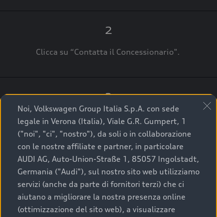
2
Clicca su “Contatta il Concessionario".
3
Noi, Volkswagen Group Italia S.p.A. con sede
A breve verrai ricontattato dal Customer Care
legale in Verona (Italia), Viale G.R. Gumpert, 1
Audi Center o direttamente dal Concessionario
("noi", "ci", "nostro"), da soli o in collaborazione
che ti supporterà per finalizzare la tua richiesta.
con le nostre affiliate e partner, in particolare
AUDI AG, Auto-Union-Straße 1, 85057 Ingolstadt,
Germania ("Audi"), sul nostro sito web utilizziamo
servizi (anche da parte di fornitori terzi) che ci
La qualità di acquistare
aiutano a migliorare la nostra presenza online
(ottimizzazione del sito web), a visualizzare
un’auto usata Audi