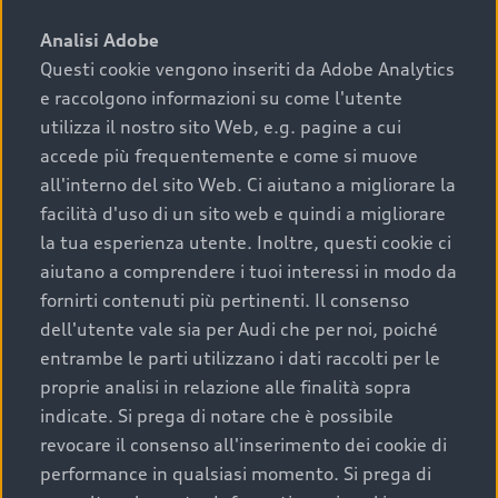
sono:
Analisi Adobe
Questi cookie vengono inseriti da Adobe Analytics
›
chilometraggio: un valore contenuto corrisponde a
e raccolgono informazioni su come l'utente
uno stato migliore del veicolo e a una maggiore
durata nel tempo;
utilizza il nostro sito Web, e.g. pagine a cui
accede più frequentemente e come si muove
›
cronologia dei tagliandi: una documentazione
all'interno del sito Web. Ci aiutano a migliorare la
completa della vettura certifica una manutenzione
facilità d'uso di un sito web e quindi a migliorare
costante e accurata;
la tua esperienza utente. Inoltre, questi cookie ci
›
condizioni della carrozzeria e degli interni: una
aiutano a comprendere i tuoi interessi in modo da
buona conservazione evidenzia cura e attenzione del
fornirti contenuti più pertinenti. Il consenso
precedente proprietario;
dell'utente vale sia per Audi che per noi, poiché
entrambe le parti utilizzano i dati raccolti per le
›
efficienza meccanica: motore, trasmissione e
proprie analisi in relazione alle finalità sopra
componenti principali in ottimo stato garantiscono
indicate. Si prega di notare che è possibile
prestazioni affidabili e sicure.
revocare il consenso all'inserimento dei cookie di
Acquistare un’auto usata in una Concessionaria ufficiale
performance in qualsiasi momento. Si prega di
Audi che offre l’usato garantito tramite Audi Prima