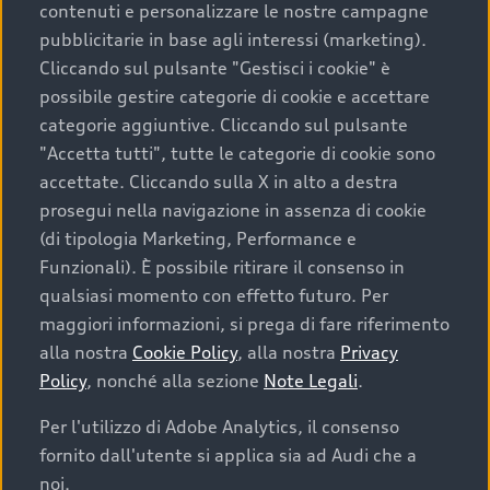
contenuti e personalizzare le nostre campagne
pubblicitarie in base agli interessi (marketing).
Scegliere un’auto usata è una decisione che coniuga
Cliccando sul pulsante "Gestisci i cookie" è
convenienza, affidabilità e sostenibilità. Per fare un
possibile gestire categorie di cookie e accettare
acquisto sicuro, è essenziale considerare aspetti
categorie aggiuntive. Cliccando sul pulsante
determinanti come la garanzia inclusa e l’affidabilità del
"Accetta tutti", tutte le categorie di cookie sono
marchio. Audi offre l’auto usata perfetta tramite Audi
accettate. Cliccando sulla X in alto a destra
Prima Scelta :plus
prosegui nella navigazione in assenza di cookie
(di tipologia Marketing, Performance e
Funzionali). È possibile ritirare il consenso in
qualsiasi momento con effetto futuro. Per
Cosa sapere prima di
maggiori informazioni, si prega di fare riferimento
acquistare la tua prossima
alla nostra
Cookie Policy
, alla nostra
Privacy
Policy
, nonché alla sezione
Note Legali
.
auto
Per l'utilizzo di Adobe Analytics, il consenso
fornito dall'utente si applica sia ad Audi che a
I requisiti fondamentali da considerare prima di
acquistare un’auto usata, oltre al prezzo e all'aspetto,
noi.