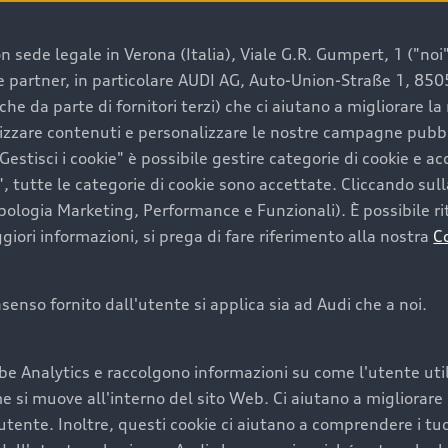
 sede legale in Verona (Italia), Viale G.R. Gumpert, 1 ("noi", 
e e partner, in particolare AUDI AG, Auto-Union-Straße 1, 85
e un’auto usata Audi
che da parte di fornitori terzi) che ci aiutano a migliorare l
lizzare contenuti e personalizzare le nostre campagne pubbli
estisci i cookie" è possibile gestire categorie di cookie e a
a convenienza, affidabilità e sostenibilità. Per fare un ac
, tutte le categorie di cookie sono accettate. Cliccando sull
lità del marchio. Audi offre l’auto usata perfetta tramite
ipologia Marketing, Performance e Funzionali). È possibile rit
ori informazioni, si prega di fare riferimento alla nostra
C
onsenso fornito dall'utente si applica sia ad Audi che a noi.
cquistare la tua prossima 
be Analytics e raccolgono informazioni su come l'utente utili
cquistare un’auto usata, oltre al prezzo e all'aspetto, son
si muove all'interno del sito Web. Ci aiutano a migliorare la
utente. Inoltre, questi cookie ci aiutano a comprendere i tuo
nde a uno stato migliore del veicolo e a una maggiore du