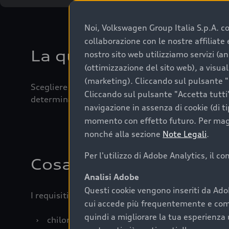
Noi, Volkswagen Group Italia S.p.A. con
collaborazione con le nostre affiliat
La qualità di acquistar
nostro sito web utilizziamo servizi (an
(ottimizzazione del sito web), a visua
(marketing). Cliccando sul pulsante "G
Scegliere un’auto usata è una decisione che coniug
Cliccando sul pulsante "Accetta tutti"
determinanti come la garanzia inclusa e l’affidabi
navigazione in assenza di cookie (di t
momento con effetto futuro. Per maggi
nonché alla sezione
Note Legali
.
Per l'utilizzo di Adobe Analytics, il c
Cosa sapere prima di a
Analisi Adobe
Questi cookie vengono inseriti da Ado
I requisiti fondamentali da considerare prima di a
cui accede più frequentemente e come 
quindi a migliorare la tua esperienza 
›
chilometraggio: un valore contenuto corrispo