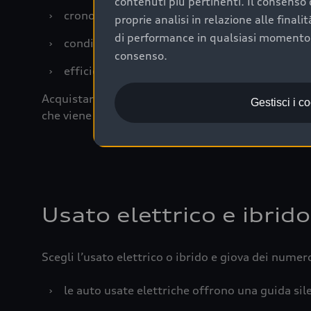
contenuti più pertinenti. Il consenso d
›
cronologia dei tagliandi: una documentazione
proprie analisi in relazione alle final
di performance in qualsiasi momento. 
›
condizioni della carrozzeria e degli interni: 
consenso.
›
efficienza meccanica: motore, trasmissione e 
Acquistare un’auto usata in una Concessionaria uff
Gestisci i c
che viene sottoposto a 110 controlli approfonditi
Usato elettrico e ibrido
Scegli l’usato elettrico o ibrido e giova dei numer
›
le auto usate elettriche offrono una guida sile