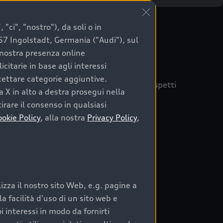
"ci", "nostro"), da soli o in
057 Ingolstadt, Germania ("Audi"), sul
a nostra presenza online
citarie in base agli interessi
ccettare categorie aggiuntive.
quisto sicuro, è essenziale considerare aspetti
a X in alto a destra prosegui nella
 Audi Prima Scelta :plus
irare il consenso in qualsiasi
ookie Policy
, alla nostra
Privacy Policy
,
auto
zza il nostro sito Web, e.g. pagine a
o:
 facilità d'uso di un sito web e
i interessi in modo da fornirti
rata nel tempo;