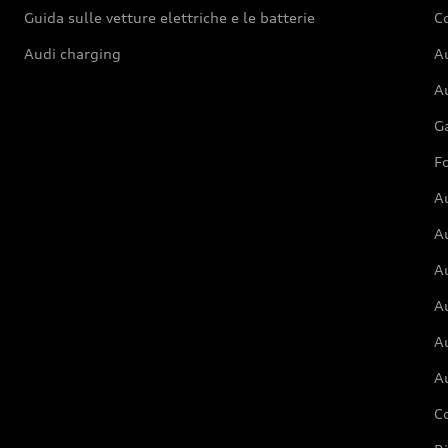
Guida sulle vetture elettriche e le batterie
Co
Audi charging
Au
Au
G
Fo
A
A
A
Au
A
A
C