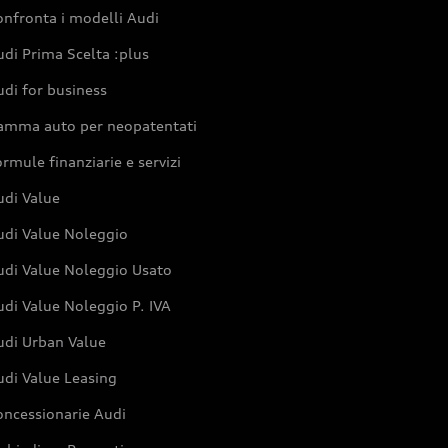
nfronta i modelli Audi
di Prima Scelta :plus
di for business
amma auto per neopatentati
rmule finanziarie e servizi
udi Value
udi Value Noleggio
udi Value Noleggio Usato
di Value Noleggio P. IVA
udi Urban Value
udi Value Leasing
oncessionarie Audi