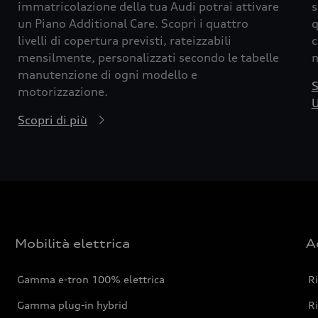
immatricolazione della tua Audi potrai attivare
s
un Piano Additional Care. Scopri i quattro
q
livelli di copertura previsti, rateizzabili
c
mensilmente, personalizzati secondo le tabelle
m
manutenzione di ogni modello e
S
motorizzazione.
U
Scopri di più
Mobilità elettrica
A
Gamma e-tron 100% elettrica
R
Gamma plug-in hybrid
Ri