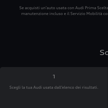
Se acquisti un’auto usata con Audi Prima Scelta
manutenzione incluso e il Servizio Mobilità con
Sc
1
Scegli la tua Audi usata dall’elenco dei risultati.