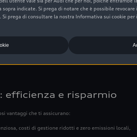
ell'utente vale sia per Audi che per noi, poiché entrambe le p
 completa della vettura certifica una manutenzione costa
ità sopra indicate. Si prega di notare che è possibile revocare
Si prega di consultare la nostra Informativa sui cookie per 
una buona conservazione evidenzia cura e attenzione del pr
componenti principali in ottimo stato garantiscono prestaz
iciale Audi che offre l’usato garantito tramite Audi Prima
ookie
Ac
 e coperto da garanzia fino a 4 anni per una maggiore tute
: efficienza e risparmio
osi vantaggi che ti assicurano:
nziosa, costi di gestione ridotti e zero emissioni locali,