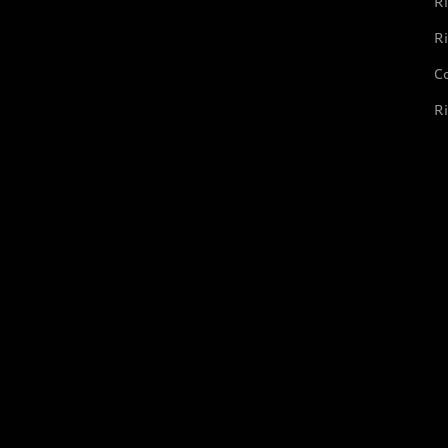
Ri
Ri
Co
Ri