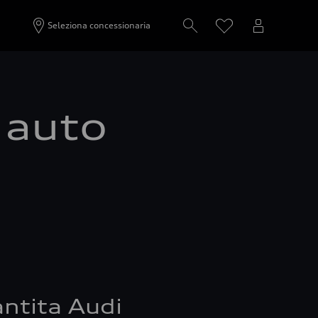
Seleziona concessionaria
a auto
ntita Audi