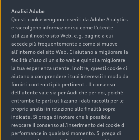
sono:
Analisi Adobe
Questi cookie vengono inseriti da Adobe Analytics
›
chilometraggio: un valore contenuto corrisponde a
e raccolgono informazioni su come l'utente
uno stato migliore del veicolo e a una maggiore
durata nel tempo;
utilizza il nostro sito Web, e.g. pagine a cui
accede più frequentemente e come si muove
›
cronologia dei tagliandi: una documentazione
all'interno del sito Web. Ci aiutano a migliorare la
completa della vettura certifica una manutenzione
facilità d'uso di un sito web e quindi a migliorare
costante e accurata;
la tua esperienza utente. Inoltre, questi cookie ci
›
condizioni della carrozzeria e degli interni: una
aiutano a comprendere i tuoi interessi in modo da
buona conservazione evidenzia cura e attenzione del
fornirti contenuti più pertinenti. Il consenso
precedente proprietario;
dell'utente vale sia per Audi che per noi, poiché
entrambe le parti utilizzano i dati raccolti per le
›
efficienza meccanica: motore, trasmissione e
proprie analisi in relazione alle finalità sopra
componenti principali in ottimo stato garantiscono
indicate. Si prega di notare che è possibile
prestazioni affidabili e sicure.
revocare il consenso all'inserimento dei cookie di
Acquistare un’auto usata in una Concessionaria ufficiale
performance in qualsiasi momento. Si prega di
Audi che offre l’usato garantito tramite Audi Prima