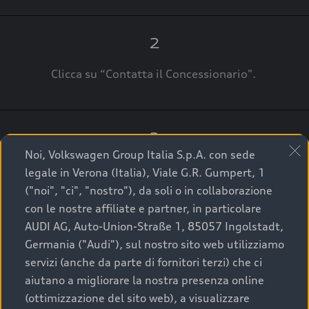
2
Clicca su “Contatta il Concessionario".
3
Noi, Volkswagen Group Italia S.p.A. con sede
A breve verrai ricontattato dal Customer Care
legale in Verona (Italia), Viale G.R. Gumpert, 1
Audi Center o direttamente dal Concessionario
("noi", "ci", "nostro"), da soli o in collaborazione
che ti supporterà per finalizzare la tua richiesta.
con le nostre affiliate e partner, in particolare
AUDI AG, Auto-Union-Straße 1, 85057 Ingolstadt,
Germania ("Audi"), sul nostro sito web utilizziamo
servizi (anche da parte di fornitori terzi) che ci
La qualità di acquistare
aiutano a migliorare la nostra presenza online
(ottimizzazione del sito web), a visualizzare
un’auto usata Audi