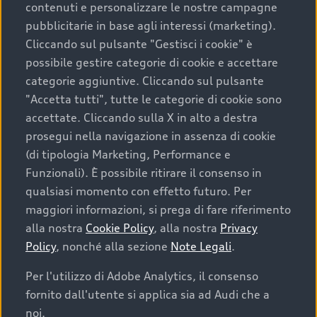
contenuti e personalizzare le nostre campagne
pubblicitarie in base agli interessi (marketing).
Scegliere un’auto usata è una decisione che coniuga
Cliccando sul pulsante "Gestisci i cookie" è
convenienza, affidabilità e sostenibilità. Per fare un
possibile gestire categorie di cookie e accettare
acquisto sicuro, è essenziale considerare aspetti
categorie aggiuntive. Cliccando sul pulsante
determinanti come la garanzia inclusa e l’affidabilità del
"Accetta tutti", tutte le categorie di cookie sono
marchio. Audi offre l’auto usata perfetta tramite Audi
accettate. Cliccando sulla X in alto a destra
Prima Scelta :plus
prosegui nella navigazione in assenza di cookie
(di tipologia Marketing, Performance e
Funzionali). È possibile ritirare il consenso in
qualsiasi momento con effetto futuro. Per
Cosa sapere prima di
maggiori informazioni, si prega di fare riferimento
acquistare la tua prossima
alla nostra
Cookie Policy
, alla nostra
Privacy
Policy
, nonché alla sezione
Note Legali
.
auto
Per l'utilizzo di Adobe Analytics, il consenso
fornito dall'utente si applica sia ad Audi che a
I requisiti fondamentali da considerare prima di
acquistare un’auto usata, oltre al prezzo e all'aspetto,
noi.