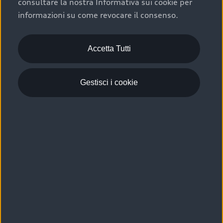
consultare la nostra Informativa sui cookie per
Scelta :plus, significa affidarsi ad un prodotto che viene
informazioni su come revocare il consenso.
sottoposto a 110 controlli approfonditi e coperto da
garanzia fino a 4 anni per una maggiore tutela del tuo
acquisto.
Accetta Tutti
Gestisci i cookie
Usato elettrico e ibrido:
efficienza e risparmio
Scegli l’usato elettrico o ibrido e giova dei numerosi
vantaggi che ti assicurano:
›
le auto usate elettriche offrono una guida silenziosa,
costi di gestione ridotti e zero emissioni locali,
›
mentre le auto usate ibride combinano efficienza e