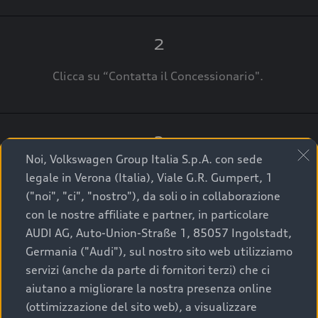
2
Clicca su “Contatta il Concessionario".
3
Noi, Volkswagen Group Italia S.p.A. con sede
A breve verrai ricontattato dal Customer Care
legale in Verona (Italia), Viale G.R. Gumpert, 1
Audi Center o direttamente dal Concessionario
("noi", "ci", "nostro"), da soli o in collaborazione
che ti supporterà per finalizzare la tua richiesta.
con le nostre affiliate e partner, in particolare
AUDI AG, Auto-Union-Straße 1, 85057 Ingolstadt,
Germania ("Audi"), sul nostro sito web utilizziamo
servizi (anche da parte di fornitori terzi) che ci
La qualità di acquistare
aiutano a migliorare la nostra presenza online
(ottimizzazione del sito web), a visualizzare
un’auto usata Audi