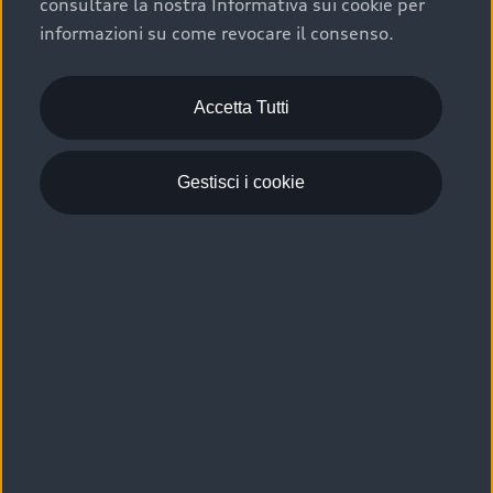
consultare la nostra Informativa sui cookie per
Scelta :plus, significa affidarsi ad un prodotto che viene
informazioni su come revocare il consenso.
sottoposto a 110 controlli approfonditi e coperto da
garanzia fino a 4 anni per una maggiore tutela del tuo
acquisto.
Accetta Tutti
Gestisci i cookie
Usato elettrico e ibrido:
efficienza e risparmio
Scegli l’usato elettrico o ibrido e giova dei numerosi
vantaggi che ti assicurano:
›
le auto usate elettriche offrono una guida silenziosa,
costi di gestione ridotti e zero emissioni locali,
›
mentre le auto usate ibride combinano efficienza e