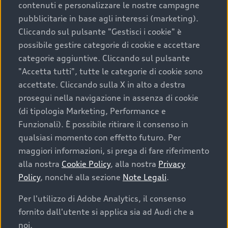
contenuti e personalizzare le nostre campagne
pubblicitarie in base agli interessi (marketing).
Scegliere un’auto usata è una decisione che coniuga
Cliccando sul pulsante "Gestisci i cookie" è
convenienza, affidabilità e sostenibilità. Per fare un
possibile gestire categorie di cookie e accettare
acquisto sicuro, è essenziale considerare aspetti
categorie aggiuntive. Cliccando sul pulsante
determinanti come la garanzia inclusa e l’affidabilità del
"Accetta tutti", tutte le categorie di cookie sono
marchio. Audi offre l’auto usata perfetta tramite Audi
accettate. Cliccando sulla X in alto a destra
Prima Scelta :plus
prosegui nella navigazione in assenza di cookie
(di tipologia Marketing, Performance e
Funzionali). È possibile ritirare il consenso in
qualsiasi momento con effetto futuro. Per
Cosa sapere prima di
maggiori informazioni, si prega di fare riferimento
acquistare la tua prossima
alla nostra
Cookie Policy
, alla nostra
Privacy
Policy
, nonché alla sezione
Note Legali
.
auto
Per l'utilizzo di Adobe Analytics, il consenso
fornito dall'utente si applica sia ad Audi che a
I requisiti fondamentali da considerare prima di
acquistare un’auto usata, oltre al prezzo e all'aspetto,
noi.