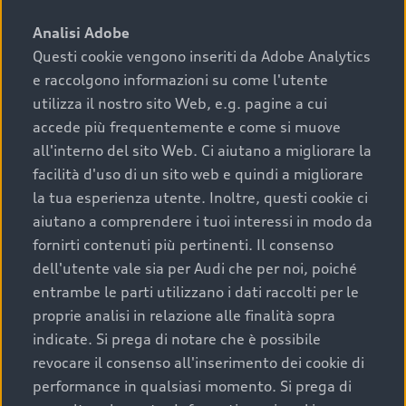
sono:
Analisi Adobe
Questi cookie vengono inseriti da Adobe Analytics
›
chilometraggio: un valore contenuto corrisponde a
e raccolgono informazioni su come l'utente
uno stato migliore del veicolo e a una maggiore
durata nel tempo;
utilizza il nostro sito Web, e.g. pagine a cui
accede più frequentemente e come si muove
›
cronologia dei tagliandi: una documentazione
all'interno del sito Web. Ci aiutano a migliorare la
completa della vettura certifica una manutenzione
facilità d'uso di un sito web e quindi a migliorare
costante e accurata;
la tua esperienza utente. Inoltre, questi cookie ci
›
condizioni della carrozzeria e degli interni: una
aiutano a comprendere i tuoi interessi in modo da
buona conservazione evidenzia cura e attenzione del
fornirti contenuti più pertinenti. Il consenso
precedente proprietario;
dell'utente vale sia per Audi che per noi, poiché
entrambe le parti utilizzano i dati raccolti per le
›
efficienza meccanica: motore, trasmissione e
proprie analisi in relazione alle finalità sopra
componenti principali in ottimo stato garantiscono
indicate. Si prega di notare che è possibile
prestazioni affidabili e sicure.
revocare il consenso all'inserimento dei cookie di
Acquistare un’auto usata in una Concessionaria ufficiale
performance in qualsiasi momento. Si prega di
Audi che offre l’usato garantito tramite Audi Prima