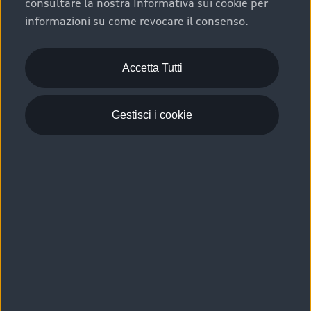
consultare la nostra Informativa sui cookie per
Scelta :plus, significa affidarsi ad un prodotto che viene
informazioni su come revocare il consenso.
sottoposto a 110 controlli approfonditi e coperto da
garanzia fino a 4 anni per una maggiore tutela del tuo
acquisto.
Accetta Tutti
Gestisci i cookie
Usato elettrico e ibrido:
efficienza e risparmio
Scegli l’usato elettrico o ibrido e giova dei numerosi
vantaggi che ti assicurano:
›
le auto usate elettriche offrono una guida silenziosa,
costi di gestione ridotti e zero emissioni locali,
›
mentre le auto usate ibride combinano efficienza e