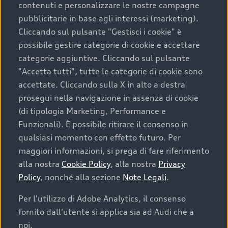
contenuti e personalizzare le nostre campagne
pubblicitarie in base agli interessi (marketing).
Scegliere un’auto usata è una decisione che coniuga
Cliccando sul pulsante "Gestisci i cookie" è
convenienza, affidabilità e sostenibilità. Per fare un
possibile gestire categorie di cookie e accettare
acquisto sicuro, è essenziale considerare aspetti
categorie aggiuntive. Cliccando sul pulsante
determinanti come la garanzia inclusa e l’affidabilità del
"Accetta tutti", tutte le categorie di cookie sono
marchio. Audi offre l’auto usata perfetta tramite Audi
accettate. Cliccando sulla X in alto a destra
Prima Scelta :plus
prosegui nella navigazione in assenza di cookie
(di tipologia Marketing, Performance e
Funzionali). È possibile ritirare il consenso in
qualsiasi momento con effetto futuro. Per
Cosa sapere prima di
maggiori informazioni, si prega di fare riferimento
acquistare la tua prossima
alla nostra
Cookie Policy
, alla nostra
Privacy
Policy
, nonché alla sezione
Note Legali
.
auto
Per l'utilizzo di Adobe Analytics, il consenso
fornito dall'utente si applica sia ad Audi che a
I requisiti fondamentali da considerare prima di
acquistare un’auto usata, oltre al prezzo e all'aspetto,
noi.