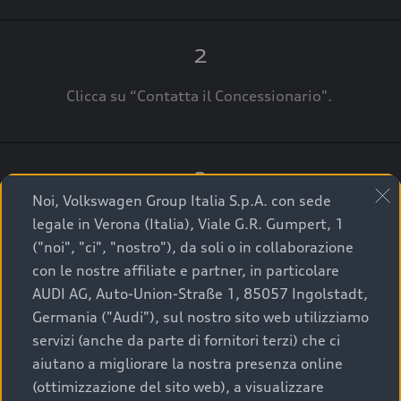
2
Clicca su “Contatta il Concessionario".
3
Noi, Volkswagen Group Italia S.p.A. con sede
A breve verrai ricontattato dal Customer Care
legale in Verona (Italia), Viale G.R. Gumpert, 1
Audi Center o direttamente dal Concessionario
("noi", "ci", "nostro"), da soli o in collaborazione
che ti supporterà per finalizzare la tua richiesta.
con le nostre affiliate e partner, in particolare
AUDI AG, Auto-Union-Straße 1, 85057 Ingolstadt,
Germania ("Audi"), sul nostro sito web utilizziamo
servizi (anche da parte di fornitori terzi) che ci
La qualità di acquistare
aiutano a migliorare la nostra presenza online
(ottimizzazione del sito web), a visualizzare
un’auto usata Audi