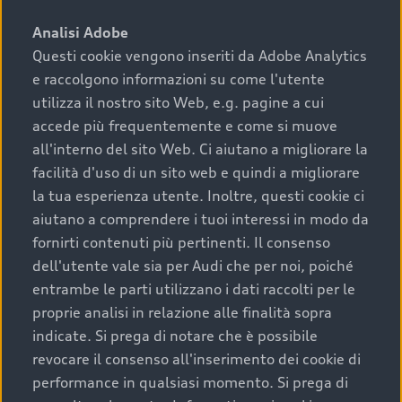
sono:
Analisi Adobe
Questi cookie vengono inseriti da Adobe Analytics
›
chilometraggio: un valore contenuto corrisponde a
e raccolgono informazioni su come l'utente
uno stato migliore del veicolo e a una maggiore
durata nel tempo;
utilizza il nostro sito Web, e.g. pagine a cui
accede più frequentemente e come si muove
›
cronologia dei tagliandi: una documentazione
all'interno del sito Web. Ci aiutano a migliorare la
completa della vettura certifica una manutenzione
facilità d'uso di un sito web e quindi a migliorare
costante e accurata;
la tua esperienza utente. Inoltre, questi cookie ci
›
condizioni della carrozzeria e degli interni: una
aiutano a comprendere i tuoi interessi in modo da
buona conservazione evidenzia cura e attenzione del
fornirti contenuti più pertinenti. Il consenso
precedente proprietario;
dell'utente vale sia per Audi che per noi, poiché
entrambe le parti utilizzano i dati raccolti per le
›
efficienza meccanica: motore, trasmissione e
proprie analisi in relazione alle finalità sopra
componenti principali in ottimo stato garantiscono
indicate. Si prega di notare che è possibile
prestazioni affidabili e sicure.
revocare il consenso all'inserimento dei cookie di
Acquistare un’auto usata in una Concessionaria ufficiale
performance in qualsiasi momento. Si prega di
Audi che offre l’usato garantito tramite Audi Prima