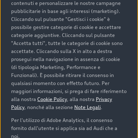
contenuti e personalizzare le nostre campagne
pubblicitarie in base agli interessi (marketing).
Scegliere un’auto usata è una decisione che coniuga
Cliccando sul pulsante "Gestisci i cookie" è
convenienza, affidabilità e sostenibilità. Per fare un
possibile gestire categorie di cookie e accettare
acquisto sicuro, è essenziale considerare aspetti
categorie aggiuntive. Cliccando sul pulsante
determinanti come la garanzia inclusa e l’affidabilità del
"Accetta tutti", tutte le categorie di cookie sono
marchio. Audi offre l’auto usata perfetta tramite Audi
accettate. Cliccando sulla X in alto a destra
Prima Scelta :plus
prosegui nella navigazione in assenza di cookie
(di tipologia Marketing, Performance e
Funzionali). È possibile ritirare il consenso in
qualsiasi momento con effetto futuro. Per
Cosa sapere prima di
maggiori informazioni, si prega di fare riferimento
acquistare la tua prossima
alla nostra
Cookie Policy
, alla nostra
Privacy
Policy
, nonché alla sezione
Note Legali
.
auto
Per l'utilizzo di Adobe Analytics, il consenso
fornito dall'utente si applica sia ad Audi che a
I requisiti fondamentali da considerare prima di
acquistare un’auto usata, oltre al prezzo e all'aspetto,
noi.