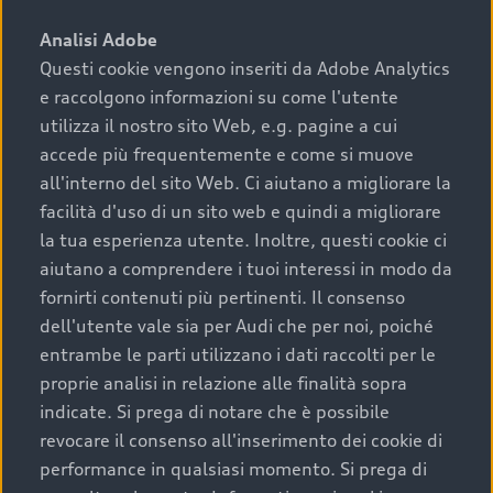
sono:
Analisi Adobe
Questi cookie vengono inseriti da Adobe Analytics
›
chilometraggio: un valore contenuto corrisponde a
e raccolgono informazioni su come l'utente
uno stato migliore del veicolo e a una maggiore
durata nel tempo;
utilizza il nostro sito Web, e.g. pagine a cui
accede più frequentemente e come si muove
›
cronologia dei tagliandi: una documentazione
all'interno del sito Web. Ci aiutano a migliorare la
completa della vettura certifica una manutenzione
facilità d'uso di un sito web e quindi a migliorare
costante e accurata;
la tua esperienza utente. Inoltre, questi cookie ci
›
condizioni della carrozzeria e degli interni: una
aiutano a comprendere i tuoi interessi in modo da
buona conservazione evidenzia cura e attenzione del
fornirti contenuti più pertinenti. Il consenso
precedente proprietario;
dell'utente vale sia per Audi che per noi, poiché
entrambe le parti utilizzano i dati raccolti per le
›
efficienza meccanica: motore, trasmissione e
proprie analisi in relazione alle finalità sopra
componenti principali in ottimo stato garantiscono
indicate. Si prega di notare che è possibile
prestazioni affidabili e sicure.
revocare il consenso all'inserimento dei cookie di
Acquistare un’auto usata in una Concessionaria ufficiale
performance in qualsiasi momento. Si prega di
Audi che offre l’usato garantito tramite Audi Prima