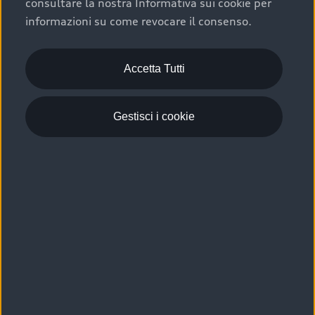
consultare la nostra Informativa sui cookie per
Scelta :plus, significa affidarsi ad un prodotto che viene
informazioni su come revocare il consenso.
sottoposto a 110 controlli approfonditi e coperto da
garanzia fino a 4 anni per una maggiore tutela del tuo
acquisto.
Accetta Tutti
Gestisci i cookie
Usato elettrico e ibrido:
efficienza e risparmio
Scegli l’usato elettrico o ibrido e giova dei numerosi
vantaggi che ti assicurano:
›
le auto usate elettriche offrono una guida silenziosa,
costi di gestione ridotti e zero emissioni locali,
›
mentre le auto usate ibride combinano efficienza e