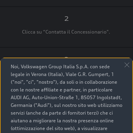
2
Clicca su “Contatta il Concessionario".
3
Noi, Volkswagen Group Italia S.p.A. con sede
A breve verrai ricontattato dal Customer Care
legale in Verona (Italia), Viale G.R. Gumpert, 1
Audi Center o direttamente dal Concessionario
("noi", "ci", "nostro"), da soli o in collaborazione
che ti supporterà per finalizzare la tua richiesta.
con le nostre affiliate e partner, in particolare
AUDI AG, Auto-Union-Straße 1, 85057 Ingolstadt,
Germania ("Audi"), sul nostro sito web utilizziamo
servizi (anche da parte di fornitori terzi) che ci
La qualità di acquistare
aiutano a migliorare la nostra presenza online
(ottimizzazione del sito web), a visualizzare
un’auto usata Audi