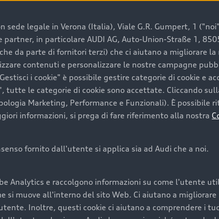
 sede legale in Verona (Italia), Viale G.R. Gumpert, 1 ("noi", 
e e partner, in particolare AUDI AG, Auto-Union-Straße 1, 85
e un’auto usata Audi
che da parte di fornitori terzi) che ci aiutano a migliorare l
lizzare contenuti e personalizzare le nostre campagne pubbli
estisci i cookie" è possibile gestire categorie di cookie e a
a convenienza, affidabilità e sostenibilità. Per fare un ac
, tutte le categorie di cookie sono accettate. Cliccando sull
lità del marchio. Audi offre l’auto usata perfetta tramite
ipologia Marketing, Performance e Funzionali). È possibile rit
ori informazioni, si prega di fare riferimento alla nostra
C
onsenso fornito dall'utente si applica sia ad Audi che a noi.
cquistare la tua prossima 
be Analytics e raccolgono informazioni su come l'utente utili
cquistare un’auto usata, oltre al prezzo e all'aspetto, son
si muove all'interno del sito Web. Ci aiutano a migliorare la
utente. Inoltre, questi cookie ci aiutano a comprendere i tuo
nde a uno stato migliore del veicolo e a una maggiore du