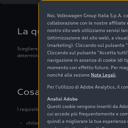
Noi, Volkswagen Group Italia S.p.A. con
collaborazione con le nostre affiliat
La qualità di acquistar
nostro sito web utilizziamo servizi (an
(ottimizzazione del sito web), a visua
(marketing). Cliccando sul pulsante "G
Scegliere un’auto usata è una decisione che coniug
Cliccando sul pulsante "Accetta tutti"
determinanti come la garanzia inclusa e l’affidabi
navigazione in assenza di cookie (di t
momento con effetto futuro. Per maggi
nonché alla sezione
Note Legali
.
Per l'utilizzo di Adobe Analytics, il c
Cosa sapere prima di a
Analisi Adobe
Questi cookie vengono inseriti da Ado
I requisiti fondamentali da considerare prima di a
cui accede più frequentemente e come 
quindi a migliorare la tua esperienza 
›
chilometraggio: un valore contenuto corrispo