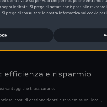
ell'utente vale sia per Audi che per noi, poiché entrambe le p
 completa della vettura certifica una manutenzione costa
ità sopra indicate. Si prega di notare che è possibile revocare
Si prega di consultare la nostra Informativa sui cookie per 
una buona conservazione evidenzia cura e attenzione del pr
componenti principali in ottimo stato garantiscono prestaz
iciale Audi che offre l’usato garantito tramite Audi Prima
ookie
Ac
 e coperto da garanzia fino a 4 anni per una maggiore tute
: efficienza e risparmio
osi vantaggi che ti assicurano:
nziosa, costi di gestione ridotti e zero emissioni locali,