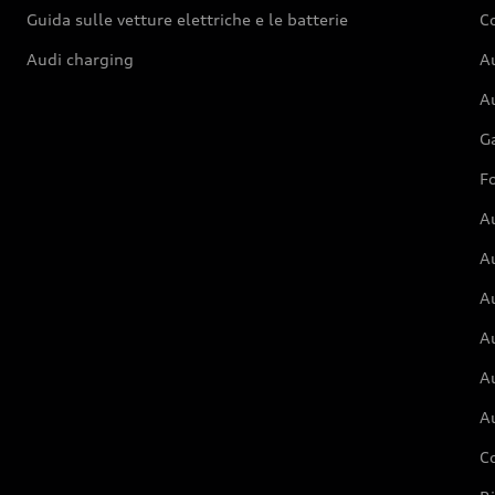
Guida sulle vetture elettriche e le batterie
Co
Audi charging
Au
Au
G
Fo
A
A
A
Au
A
A
C