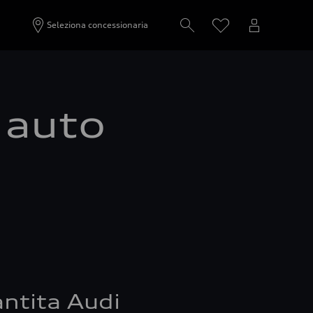
Seleziona concessionaria
a auto
ntita Audi