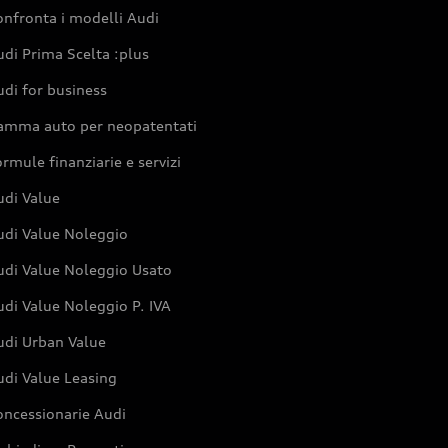
nfronta i modelli Audi
di Prima Scelta :plus
di for business
amma auto per neopatentati
rmule finanziarie e servizi
udi Value
udi Value Noleggio
udi Value Noleggio Usato
di Value Noleggio P. IVA
udi Urban Value
udi Value Leasing
oncessionarie Audi