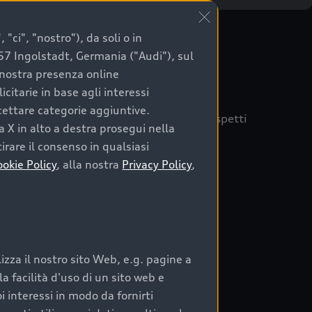
"ci", "nostro"), da soli o in
057 Ingolstadt, Germania ("Audi"), sul
a nostra presenza online
citarie in base agli interessi
ccettare categorie aggiuntive.
quisto sicuro, è essenziale considerare aspetti
a X in alto a destra prosegui nella
 Audi Prima Scelta :plus
irare il consenso in qualsiasi
ookie Policy
, alla nostra
Privacy Policy
,
auto
zza il nostro sito Web, e.g. pagine a
o:
 facilità d'uso di un sito web e
i interessi in modo da fornirti
rata nel tempo;