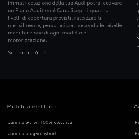
immatricolazione della tua Audi potrai attivare
s
un Piano Additional Care. Scopri i quattro
q
livelli di copertura previsti, rateizzabili
c
mensilmente, personalizzati secondo le tabelle
m
manutenzione di ogni modello e
S
motorizzazione.
U
Scopri di più
Mobilità elettrica
A
Gamma e-tron 100% elettrica
R
Gamma plug-in hybrid
Ri