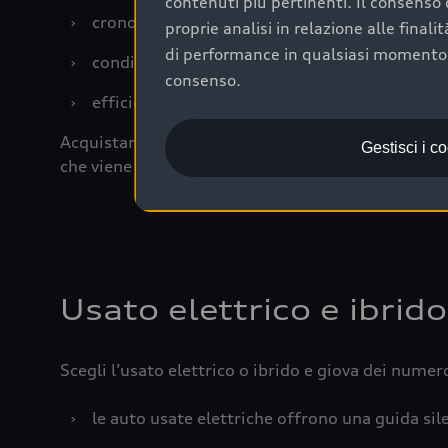
contenuti più pertinenti. Il consenso d
›
cronologia dei tagliandi: una documentazione
proprie analisi in relazione alle final
di performance in qualsiasi momento. 
›
condizioni della carrozzeria e degli interni: 
consenso.
›
efficienza meccanica: motore, trasmissione e 
Acquistare un’auto usata in una Concessionaria uff
Gestisci i c
che viene sottoposto a 110 controlli approfonditi
Usato elettrico e ibrido
Scegli l’usato elettrico o ibrido e giova dei numer
›
le auto usate elettriche offrono una guida sile