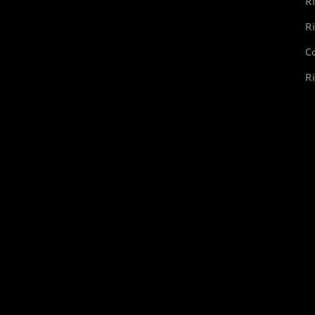
Ri
Ri
Co
Ri