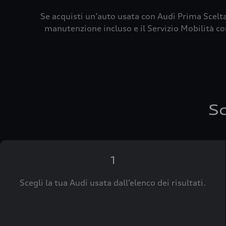
Se acquisti un’auto usata con Audi Prima Scelta
manutenzione incluso e il Servizio Mobilità con
Sc
1
Scegli la tua Audi usata dall’elenco dei risultati.