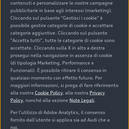
contenuti e personalizzare le nostre campagne
pubblicitarie in base agli interessi (marketing).
Scegliere un’auto usata è una decisione che coniuga
Cliccando sul pulsante "Gestisci i cookie" è
convenienza, affidabilità e sostenibilità. Per fare un
possibile gestire categorie di cookie e accettare
acquisto sicuro, è essenziale considerare aspetti
categorie aggiuntive. Cliccando sul pulsante
determinanti come la garanzia inclusa e l’affidabilità del
"Accetta tutti", tutte le categorie di cookie sono
marchio. Audi offre l’auto usata perfetta tramite Audi
accettate. Cliccando sulla X in alto a destra
Prima Scelta :plus
prosegui nella navigazione in assenza di cookie
(di tipologia Marketing, Performance e
Funzionali). È possibile ritirare il consenso in
qualsiasi momento con effetto futuro. Per
Cosa sapere prima di
maggiori informazioni, si prega di fare riferimento
acquistare la tua prossima
alla nostra
Cookie Policy
, alla nostra
Privacy
Policy
, nonché alla sezione
Note Legali
.
auto
Per l'utilizzo di Adobe Analytics, il consenso
fornito dall'utente si applica sia ad Audi che a
I requisiti fondamentali da considerare prima di
acquistare un’auto usata, oltre al prezzo e all'aspetto,
noi.