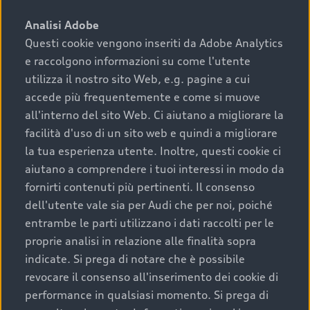
sono:
Analisi Adobe
Questi cookie vengono inseriti da Adobe Analytics
›
chilometraggio: un valore contenuto corrisponde a
e raccolgono informazioni su come l'utente
uno stato migliore del veicolo e a una maggiore
durata nel tempo;
utilizza il nostro sito Web, e.g. pagine a cui
accede più frequentemente e come si muove
›
cronologia dei tagliandi: una documentazione
all'interno del sito Web. Ci aiutano a migliorare la
completa della vettura certifica una manutenzione
facilità d'uso di un sito web e quindi a migliorare
costante e accurata;
la tua esperienza utente. Inoltre, questi cookie ci
›
condizioni della carrozzeria e degli interni: una
aiutano a comprendere i tuoi interessi in modo da
buona conservazione evidenzia cura e attenzione del
fornirti contenuti più pertinenti. Il consenso
precedente proprietario;
dell'utente vale sia per Audi che per noi, poiché
entrambe le parti utilizzano i dati raccolti per le
›
efficienza meccanica: motore, trasmissione e
proprie analisi in relazione alle finalità sopra
componenti principali in ottimo stato garantiscono
indicate. Si prega di notare che è possibile
prestazioni affidabili e sicure.
revocare il consenso all'inserimento dei cookie di
Acquistare un’auto usata in una Concessionaria ufficiale
performance in qualsiasi momento. Si prega di
Audi che offre l’usato garantito tramite Audi Prima