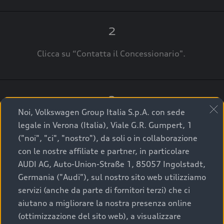
2
Clicca su “Contatta il Concessionario".
3
Noi, Volkswagen Group Italia S.p.A. con sede
A breve verrai ricontattato dal Customer Care
legale in Verona (Italia), Viale G.R. Gumpert, 1
Audi Center o direttamente dal Concessionario
("noi", "ci", "nostro"), da soli o in collaborazione
che ti supporterà per finalizzare la tua richiesta.
con le nostre affiliate e partner, in particolare
AUDI AG, Auto-Union-Straße 1, 85057 Ingolstadt,
Germania ("Audi"), sul nostro sito web utilizziamo
servizi (anche da parte di fornitori terzi) che ci
La qualità di acquistare
aiutano a migliorare la nostra presenza online
(ottimizzazione del sito web), a visualizzare
un’auto usata Audi