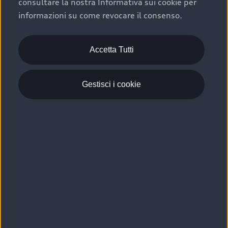
consultare la nostra Informativa sui cookie per
Scelta :plus, significa affidarsi ad un prodotto che viene
informazioni su come revocare il consenso.
sottoposto a 110 controlli approfonditi e coperto da
garanzia fino a 4 anni per una maggiore tutela del tuo
acquisto.
Accetta Tutti
Gestisci i cookie
Usato elettrico e ibrido:
efficienza e risparmio
Scegli l’usato elettrico o ibrido e giova dei numerosi
vantaggi che ti assicurano:
›
le auto usate elettriche offrono una guida silenziosa,
costi di gestione ridotti e zero emissioni locali,
›
mentre le auto usate ibride combinano efficienza e