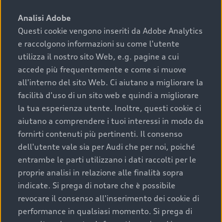
sono:
Analisi Adobe
Questi cookie vengono inseriti da Adobe Analytics
›
chilometraggio: un valore contenuto corrisponde a
e raccolgono informazioni su come l'utente
uno stato migliore del veicolo e a una maggiore
durata nel tempo;
utilizza il nostro sito Web, e.g. pagine a cui
accede più frequentemente e come si muove
›
cronologia dei tagliandi: una documentazione
all'interno del sito Web. Ci aiutano a migliorare la
completa della vettura certifica una manutenzione
facilità d'uso di un sito web e quindi a migliorare
costante e accurata;
la tua esperienza utente. Inoltre, questi cookie ci
›
condizioni della carrozzeria e degli interni: una
aiutano a comprendere i tuoi interessi in modo da
buona conservazione evidenzia cura e attenzione del
fornirti contenuti più pertinenti. Il consenso
precedente proprietario;
dell'utente vale sia per Audi che per noi, poiché
entrambe le parti utilizzano i dati raccolti per le
›
efficienza meccanica: motore, trasmissione e
proprie analisi in relazione alle finalità sopra
componenti principali in ottimo stato garantiscono
indicate. Si prega di notare che è possibile
prestazioni affidabili e sicure.
revocare il consenso all'inserimento dei cookie di
Acquistare un’auto usata in una Concessionaria ufficiale
performance in qualsiasi momento. Si prega di
Audi che offre l’usato garantito tramite Audi Prima