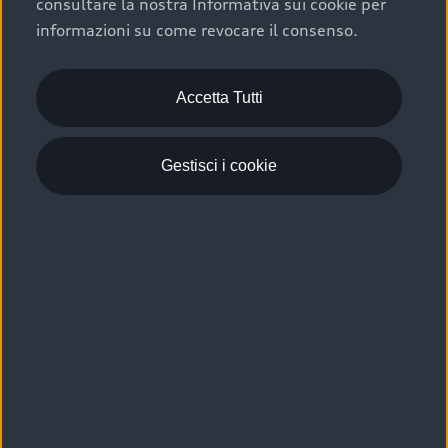
consultare la nostra Informativa sui cookie per
Scelta :plus, significa affidarsi ad un prodotto che viene
informazioni su come revocare il consenso.
sottoposto a 110 controlli approfonditi e coperto da
garanzia fino a 4 anni per una maggiore tutela del tuo
acquisto.
Accetta Tutti
Gestisci i cookie
Usato elettrico e ibrido:
efficienza e risparmio
Scegli l’usato elettrico o ibrido e giova dei numerosi
vantaggi che ti assicurano:
›
le auto usate elettriche offrono una guida silenziosa,
costi di gestione ridotti e zero emissioni locali,
›
mentre le auto usate ibride combinano efficienza e