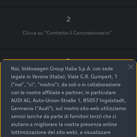
2
Clicca su “Contatta il Concessionario".
3
Noi, Volkswagen Group Italia S.p.A. con sede
A breve verrai ricontattato dal Customer Care
legale in Verona (Italia), Viale G.R. Gumpert, 1
Audi Center o direttamente dal Concessionario
("noi", "ci", "nostro"), da soli o in collaborazione
che ti supporterà per finalizzare la tua richiesta.
con le nostre affiliate e partner, in particolare
AUDI AG, Auto-Union-Straße 1, 85057 Ingolstadt,
Germania ("Audi"), sul nostro sito web utilizziamo
servizi (anche da parte di fornitori terzi) che ci
La qualità di acquistare
aiutano a migliorare la nostra presenza online
(ottimizzazione del sito web), a visualizzare
un’auto usata Audi