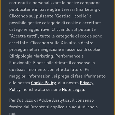
contenuti e personalizzare le nostre campagne
pubblicitarie in base agli interessi (marketing).
Scegliere un’auto usata è una decisione che coniuga
Cliccando sul pulsante "Gestisci i cookie" è
convenienza, affidabilità e sostenibilità. Per fare un
possibile gestire categorie di cookie e accettare
acquisto sicuro, è essenziale considerare aspetti
categorie aggiuntive. Cliccando sul pulsante
determinanti come la garanzia inclusa e l’affidabilità del
"Accetta tutti", tutte le categorie di cookie sono
marchio. Audi offre l’auto usata perfetta tramite Audi
accettate. Cliccando sulla X in alto a destra
Prima Scelta :plus
prosegui nella navigazione in assenza di cookie
(di tipologia Marketing, Performance e
Funzionali). È possibile ritirare il consenso in
qualsiasi momento con effetto futuro. Per
Cosa sapere prima di
maggiori informazioni, si prega di fare riferimento
acquistare la tua prossima
alla nostra
Cookie Policy
, alla nostra
Privacy
Policy
, nonché alla sezione
Note Legali
.
auto
Per l'utilizzo di Adobe Analytics, il consenso
fornito dall'utente si applica sia ad Audi che a
I requisiti fondamentali da considerare prima di
acquistare un’auto usata, oltre al prezzo e all'aspetto,
noi.