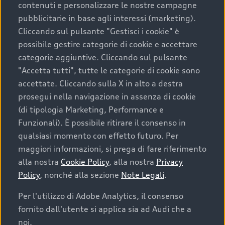
contenuti e personalizzare le nostre campagne
pubblicitarie in base agli interessi (marketing).
Scegliere un’auto usata è una decisione che coniuga
Cliccando sul pulsante "Gestisci i cookie" è
convenienza, affidabilità e sostenibilità. Per fare un
possibile gestire categorie di cookie e accettare
acquisto sicuro, è essenziale considerare aspetti
categorie aggiuntive. Cliccando sul pulsante
determinanti come la garanzia inclusa e l’affidabilità del
"Accetta tutti", tutte le categorie di cookie sono
marchio. Audi offre l’auto usata perfetta tramite Audi
accettate. Cliccando sulla X in alto a destra
Prima Scelta :plus
prosegui nella navigazione in assenza di cookie
(di tipologia Marketing, Performance e
Funzionali). È possibile ritirare il consenso in
qualsiasi momento con effetto futuro. Per
Cosa sapere prima di
maggiori informazioni, si prega di fare riferimento
acquistare la tua prossima
alla nostra
Cookie Policy
, alla nostra
Privacy
Policy
, nonché alla sezione
Note Legali
.
auto
Per l'utilizzo di Adobe Analytics, il consenso
fornito dall'utente si applica sia ad Audi che a
I requisiti fondamentali da considerare prima di
acquistare un’auto usata, oltre al prezzo e all'aspetto,
noi.