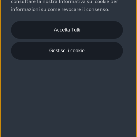
consultare la nostra Informativa sui cookie per
Scelta :plus, significa affidarsi ad un prodotto che viene
informazioni su come revocare il consenso.
sottoposto a 110 controlli approfonditi e coperto da
garanzia fino a 4 anni per una maggiore tutela del tuo
acquisto.
Accetta Tutti
Gestisci i cookie
Usato elettrico e ibrido:
efficienza e risparmio
Scegli l’usato elettrico o ibrido e giova dei numerosi
vantaggi che ti assicurano:
›
le auto usate elettriche offrono una guida silenziosa,
costi di gestione ridotti e zero emissioni locali,
›
mentre le auto usate ibride combinano efficienza e