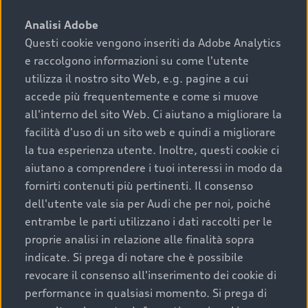
sono:
Analisi Adobe
Questi cookie vengono inseriti da Adobe Analytics
›
chilometraggio: un valore contenuto corrisponde a
e raccolgono informazioni su come l'utente
uno stato migliore del veicolo e a una maggiore
durata nel tempo;
utilizza il nostro sito Web, e.g. pagine a cui
accede più frequentemente e come si muove
›
cronologia dei tagliandi: una documentazione
all'interno del sito Web. Ci aiutano a migliorare la
completa della vettura certifica una manutenzione
facilità d'uso di un sito web e quindi a migliorare
costante e accurata;
la tua esperienza utente. Inoltre, questi cookie ci
›
condizioni della carrozzeria e degli interni: una
aiutano a comprendere i tuoi interessi in modo da
buona conservazione evidenzia cura e attenzione del
fornirti contenuti più pertinenti. Il consenso
precedente proprietario;
dell'utente vale sia per Audi che per noi, poiché
entrambe le parti utilizzano i dati raccolti per le
›
efficienza meccanica: motore, trasmissione e
proprie analisi in relazione alle finalità sopra
componenti principali in ottimo stato garantiscono
indicate. Si prega di notare che è possibile
prestazioni affidabili e sicure.
revocare il consenso all'inserimento dei cookie di
Acquistare un’auto usata in una Concessionaria ufficiale
performance in qualsiasi momento. Si prega di
Audi che offre l’usato garantito tramite Audi Prima