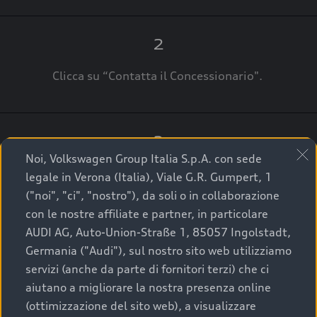
2
Clicca su “Contatta il Concessionario".
3
Noi, Volkswagen Group Italia S.p.A. con sede
A breve verrai ricontattato dal Customer Care
legale in Verona (Italia), Viale G.R. Gumpert, 1
Audi Center o direttamente dal Concessionario
("noi", "ci", "nostro"), da soli o in collaborazione
che ti supporterà per finalizzare la tua richiesta.
con le nostre affiliate e partner, in particolare
AUDI AG, Auto-Union-Straße 1, 85057 Ingolstadt,
Germania ("Audi"), sul nostro sito web utilizziamo
servizi (anche da parte di fornitori terzi) che ci
La qualità di acquistare
aiutano a migliorare la nostra presenza online
(ottimizzazione del sito web), a visualizzare
un’auto usata Audi