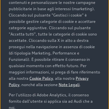
contenuti e personalizzare le nostre campagne
pubblicitarie in base agli interessi (marketing).
Scegliere un’auto usata è una decisione che coniuga
Cliccando sul pulsante "Gestisci i cookie" è
convenienza, affidabilità e sostenibilità. Per fare un
possibile gestire categorie di cookie e accettare
acquisto sicuro, è essenziale considerare aspetti
categorie aggiuntive. Cliccando sul pulsante
determinanti come la garanzia inclusa e l’affidabilità del
"Accetta tutti", tutte le categorie di cookie sono
marchio. Audi offre l’auto usata perfetta tramite Audi
accettate. Cliccando sulla X in alto a destra
Prima Scelta :plus
prosegui nella navigazione in assenza di cookie
(di tipologia Marketing, Performance e
Funzionali). È possibile ritirare il consenso in
qualsiasi momento con effetto futuro. Per
Cosa sapere prima di
maggiori informazioni, si prega di fare riferimento
acquistare la tua prossima
alla nostra
Cookie Policy
, alla nostra
Privacy
Policy
, nonché alla sezione
Note Legali
.
auto
Per l'utilizzo di Adobe Analytics, il consenso
fornito dall'utente si applica sia ad Audi che a
I requisiti fondamentali da considerare prima di
acquistare un’auto usata, oltre al prezzo e all'aspetto,
noi.