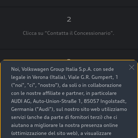
2
Clicca su “Contatta il Concessionario".
3
Noi, Volkswagen Group Italia S.p.A. con sede
A breve verrai ricontattato dal Customer Care
legale in Verona (Italia), Viale G.R. Gumpert, 1
Audi Center o direttamente dal Concessionario
("noi", "ci", "nostro"), da soli o in collaborazione
che ti supporterà per finalizzare la tua richiesta.
con le nostre affiliate e partner, in particolare
AUDI AG, Auto-Union-Straße 1, 85057 Ingolstadt,
Germania ("Audi"), sul nostro sito web utilizziamo
servizi (anche da parte di fornitori terzi) che ci
La qualità di acquistare
aiutano a migliorare la nostra presenza online
(ottimizzazione del sito web), a visualizzare
un’auto usata Audi