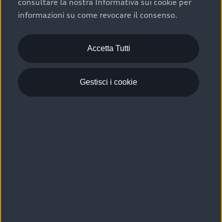
consultare la nostra Informativa sui cookie per
Scelta :plus, significa affidarsi ad un prodotto che viene
informazioni su come revocare il consenso.
sottoposto a 110 controlli approfonditi e coperto da
garanzia fino a 4 anni per una maggiore tutela del tuo
acquisto.
Accetta Tutti
Gestisci i cookie
Usato elettrico e ibrido:
efficienza e risparmio
Scegli l’usato elettrico o ibrido e giova dei numerosi
vantaggi che ti assicurano:
›
le auto usate elettriche offrono una guida silenziosa,
costi di gestione ridotti e zero emissioni locali,
›
mentre le auto usate ibride combinano efficienza e