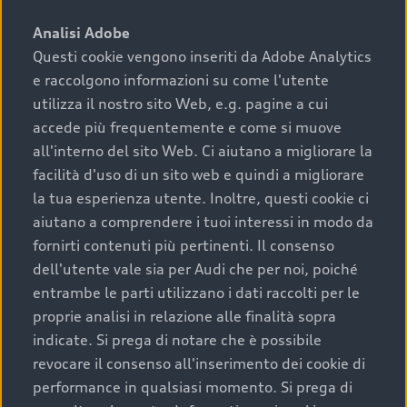
sono:
Analisi Adobe
Questi cookie vengono inseriti da Adobe Analytics
›
chilometraggio: un valore contenuto corrisponde a
e raccolgono informazioni su come l'utente
uno stato migliore del veicolo e a una maggiore
durata nel tempo;
utilizza il nostro sito Web, e.g. pagine a cui
accede più frequentemente e come si muove
›
cronologia dei tagliandi: una documentazione
all'interno del sito Web. Ci aiutano a migliorare la
completa della vettura certifica una manutenzione
facilità d'uso di un sito web e quindi a migliorare
costante e accurata;
la tua esperienza utente. Inoltre, questi cookie ci
›
condizioni della carrozzeria e degli interni: una
aiutano a comprendere i tuoi interessi in modo da
buona conservazione evidenzia cura e attenzione del
fornirti contenuti più pertinenti. Il consenso
precedente proprietario;
dell'utente vale sia per Audi che per noi, poiché
entrambe le parti utilizzano i dati raccolti per le
›
efficienza meccanica: motore, trasmissione e
proprie analisi in relazione alle finalità sopra
componenti principali in ottimo stato garantiscono
indicate. Si prega di notare che è possibile
prestazioni affidabili e sicure.
revocare il consenso all'inserimento dei cookie di
Acquistare un’auto usata in una Concessionaria ufficiale
performance in qualsiasi momento. Si prega di
Audi che offre l’usato garantito tramite Audi Prima