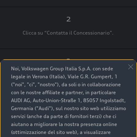
2
Clicca su “Contatta il Concessionario".
3
Noi, Volkswagen Group Italia S.p.A. con sede
A breve verrai ricontattato dal Customer Care
legale in Verona (Italia), Viale G.R. Gumpert, 1
Audi Center o direttamente dal Concessionario
("noi", "ci", "nostro"), da soli o in collaborazione
che ti supporterà per finalizzare la tua richiesta.
con le nostre affiliate e partner, in particolare
AUDI AG, Auto-Union-Straße 1, 85057 Ingolstadt,
Germania ("Audi"), sul nostro sito web utilizziamo
servizi (anche da parte di fornitori terzi) che ci
La qualità di acquistare
aiutano a migliorare la nostra presenza online
(ottimizzazione del sito web), a visualizzare
un’auto usata Audi