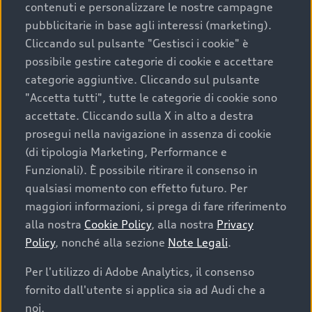
contenuti e personalizzare le nostre campagne
pubblicitarie in base agli interessi (marketing).
Scegliere un’auto usata è una decisione che coniuga
Cliccando sul pulsante "Gestisci i cookie" è
convenienza, affidabilità e sostenibilità. Per fare un
possibile gestire categorie di cookie e accettare
acquisto sicuro, è essenziale considerare aspetti
categorie aggiuntive. Cliccando sul pulsante
determinanti come la garanzia inclusa e l’affidabilità del
"Accetta tutti", tutte le categorie di cookie sono
marchio. Audi offre l’auto usata perfetta tramite Audi
accettate. Cliccando sulla X in alto a destra
Prima Scelta :plus
prosegui nella navigazione in assenza di cookie
(di tipologia Marketing, Performance e
Funzionali). È possibile ritirare il consenso in
qualsiasi momento con effetto futuro. Per
Cosa sapere prima di
maggiori informazioni, si prega di fare riferimento
acquistare la tua prossima
alla nostra
Cookie Policy
, alla nostra
Privacy
Policy
, nonché alla sezione
Note Legali
.
auto
Per l'utilizzo di Adobe Analytics, il consenso
fornito dall'utente si applica sia ad Audi che a
I requisiti fondamentali da considerare prima di
acquistare un’auto usata, oltre al prezzo e all'aspetto,
noi.