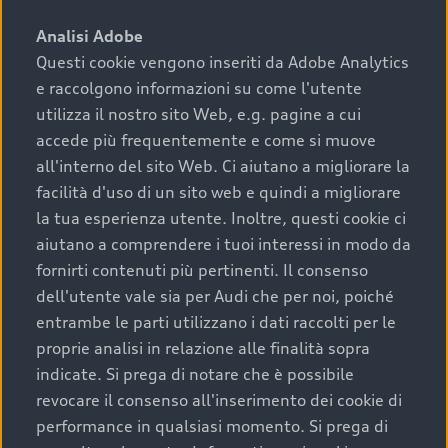
sono:
Analisi Adobe
Questi cookie vengono inseriti da Adobe Analytics
›
chilometraggio: un valore contenuto corrisponde a
e raccolgono informazioni su come l'utente
uno stato migliore del veicolo e a una maggiore
durata nel tempo;
utilizza il nostro sito Web, e.g. pagine a cui
accede più frequentemente e come si muove
›
cronologia dei tagliandi: una documentazione
all'interno del sito Web. Ci aiutano a migliorare la
completa della vettura certifica una manutenzione
facilità d'uso di un sito web e quindi a migliorare
costante e accurata;
la tua esperienza utente. Inoltre, questi cookie ci
›
condizioni della carrozzeria e degli interni: una
aiutano a comprendere i tuoi interessi in modo da
buona conservazione evidenzia cura e attenzione del
fornirti contenuti più pertinenti. Il consenso
precedente proprietario;
dell'utente vale sia per Audi che per noi, poiché
entrambe le parti utilizzano i dati raccolti per le
›
efficienza meccanica: motore, trasmissione e
proprie analisi in relazione alle finalità sopra
componenti principali in ottimo stato garantiscono
indicate. Si prega di notare che è possibile
prestazioni affidabili e sicure.
revocare il consenso all'inserimento dei cookie di
Acquistare un’auto usata in una Concessionaria ufficiale
performance in qualsiasi momento. Si prega di
Audi che offre l’usato garantito tramite Audi Prima