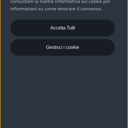
consultare la nostra Informativa sui cookie per
Scelta :plus, significa affidarsi ad un prodotto che viene
informazioni su come revocare il consenso.
sottoposto a 110 controlli approfonditi e coperto da
garanzia fino a 4 anni per una maggiore tutela del tuo
acquisto.
Accetta Tutti
Gestisci i cookie
Usato elettrico e ibrido:
efficienza e risparmio
Scegli l’usato elettrico o ibrido e giova dei numerosi
vantaggi che ti assicurano:
›
le auto usate elettriche offrono una guida silenziosa,
costi di gestione ridotti e zero emissioni locali,
›
mentre le auto usate ibride combinano efficienza e