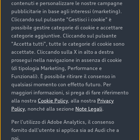
contenuti e personalizzare le nostre campagne
pubblicitarie in base agli interessi (marketing).
Scegliere un’auto usata è una decisione che coniuga
Cliccando sul pulsante "Gestisci i cookie" è
convenienza, affidabilità e sostenibilità. Per fare un
possibile gestire categorie di cookie e accettare
acquisto sicuro, è essenziale considerare aspetti
categorie aggiuntive. Cliccando sul pulsante
determinanti come la garanzia inclusa e l’affidabilità del
"Accetta tutti", tutte le categorie di cookie sono
marchio. Audi offre l’auto usata perfetta tramite Audi
accettate. Cliccando sulla X in alto a destra
Prima Scelta :plus
prosegui nella navigazione in assenza di cookie
(di tipologia Marketing, Performance e
Funzionali). È possibile ritirare il consenso in
qualsiasi momento con effetto futuro. Per
Cosa sapere prima di
maggiori informazioni, si prega di fare riferimento
acquistare la tua prossima
alla nostra
Cookie Policy
, alla nostra
Privacy
Policy
, nonché alla sezione
Note Legali
.
auto
Per l'utilizzo di Adobe Analytics, il consenso
fornito dall'utente si applica sia ad Audi che a
I requisiti fondamentali da considerare prima di
acquistare un’auto usata, oltre al prezzo e all'aspetto,
noi.