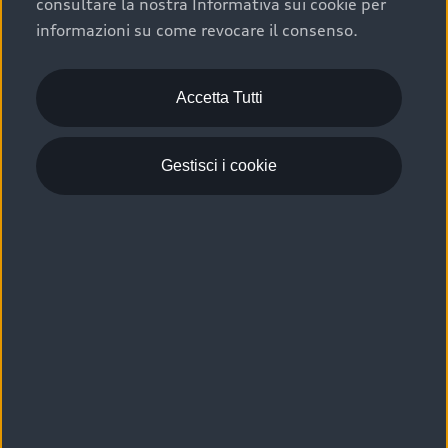
consultare la nostra Informativa sui cookie per
Scelta :plus, significa affidarsi ad un prodotto che viene
informazioni su come revocare il consenso.
sottoposto a 110 controlli approfonditi e coperto da
garanzia fino a 4 anni per una maggiore tutela del tuo
acquisto.
Accetta Tutti
Gestisci i cookie
Usato elettrico e ibrido:
efficienza e risparmio
Scegli l’usato elettrico o ibrido e giova dei numerosi
vantaggi che ti assicurano:
›
le auto usate elettriche offrono una guida silenziosa,
costi di gestione ridotti e zero emissioni locali,
›
mentre le auto usate ibride combinano efficienza e