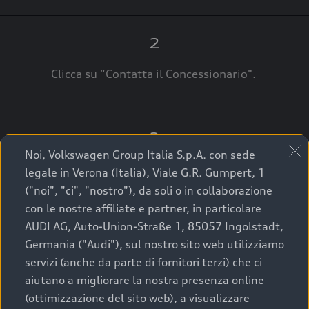
2
Clicca su “Contatta il Concessionario".
3
Noi, Volkswagen Group Italia S.p.A. con sede
A breve verrai ricontattato dal Customer Care
legale in Verona (Italia), Viale G.R. Gumpert, 1
Audi Center o direttamente dal Concessionario
("noi", "ci", "nostro"), da soli o in collaborazione
che ti supporterà per finalizzare la tua richiesta.
con le nostre affiliate e partner, in particolare
AUDI AG, Auto-Union-Straße 1, 85057 Ingolstadt,
Germania ("Audi"), sul nostro sito web utilizziamo
servizi (anche da parte di fornitori terzi) che ci
La qualità di acquistare
aiutano a migliorare la nostra presenza online
(ottimizzazione del sito web), a visualizzare
un’auto usata Audi