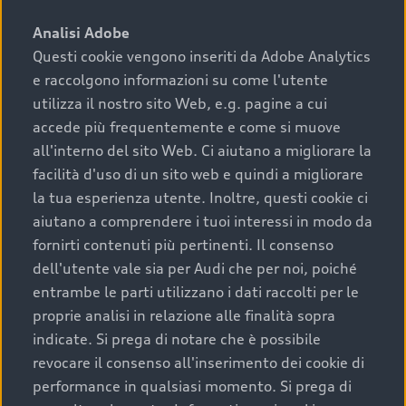
sono:
Analisi Adobe
Questi cookie vengono inseriti da Adobe Analytics
›
chilometraggio: un valore contenuto corrisponde a
e raccolgono informazioni su come l'utente
uno stato migliore del veicolo e a una maggiore
durata nel tempo;
utilizza il nostro sito Web, e.g. pagine a cui
accede più frequentemente e come si muove
›
cronologia dei tagliandi: una documentazione
all'interno del sito Web. Ci aiutano a migliorare la
completa della vettura certifica una manutenzione
facilità d'uso di un sito web e quindi a migliorare
costante e accurata;
la tua esperienza utente. Inoltre, questi cookie ci
›
condizioni della carrozzeria e degli interni: una
aiutano a comprendere i tuoi interessi in modo da
buona conservazione evidenzia cura e attenzione del
fornirti contenuti più pertinenti. Il consenso
precedente proprietario;
dell'utente vale sia per Audi che per noi, poiché
entrambe le parti utilizzano i dati raccolti per le
›
efficienza meccanica: motore, trasmissione e
proprie analisi in relazione alle finalità sopra
componenti principali in ottimo stato garantiscono
indicate. Si prega di notare che è possibile
prestazioni affidabili e sicure.
revocare il consenso all'inserimento dei cookie di
Acquistare un’auto usata in una Concessionaria ufficiale
performance in qualsiasi momento. Si prega di
Audi che offre l’usato garantito tramite Audi Prima