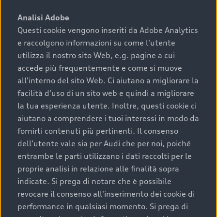
sono:
Analisi Adobe
Questi cookie vengono inseriti da Adobe Analytics
›
chilometraggio: un valore contenuto corrisponde a
e raccolgono informazioni su come l'utente
uno stato migliore del veicolo e a una maggiore
durata nel tempo;
utilizza il nostro sito Web, e.g. pagine a cui
accede più frequentemente e come si muove
›
cronologia dei tagliandi: una documentazione
all'interno del sito Web. Ci aiutano a migliorare la
completa della vettura certifica una manutenzione
facilità d'uso di un sito web e quindi a migliorare
costante e accurata;
la tua esperienza utente. Inoltre, questi cookie ci
›
condizioni della carrozzeria e degli interni: una
aiutano a comprendere i tuoi interessi in modo da
buona conservazione evidenzia cura e attenzione del
fornirti contenuti più pertinenti. Il consenso
precedente proprietario;
dell'utente vale sia per Audi che per noi, poiché
entrambe le parti utilizzano i dati raccolti per le
›
efficienza meccanica: motore, trasmissione e
proprie analisi in relazione alle finalità sopra
componenti principali in ottimo stato garantiscono
indicate. Si prega di notare che è possibile
prestazioni affidabili e sicure.
revocare il consenso all'inserimento dei cookie di
Acquistare un’auto usata in una Concessionaria ufficiale
performance in qualsiasi momento. Si prega di
Audi che offre l’usato garantito tramite Audi Prima