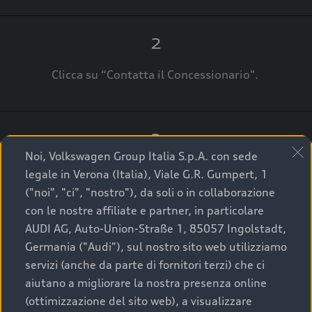
2
Clicca su “Contatta il Concessionario".
3
Noi, Volkswagen Group Italia S.p.A. con sede
A breve verrai ricontattato dal Customer Care
legale in Verona (Italia), Viale G.R. Gumpert, 1
Audi Center o direttamente dal Concessionario
("noi", "ci", "nostro"), da soli o in collaborazione
che ti supporterà per finalizzare la tua richiesta.
con le nostre affiliate e partner, in particolare
AUDI AG, Auto-Union-Straße 1, 85057 Ingolstadt,
Germania ("Audi"), sul nostro sito web utilizziamo
servizi (anche da parte di fornitori terzi) che ci
La qualità di acquistare
aiutano a migliorare la nostra presenza online
(ottimizzazione del sito web), a visualizzare
un’auto usata Audi