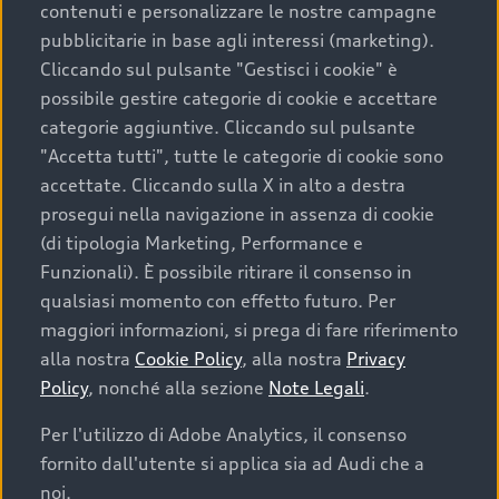
contenuti e personalizzare le nostre campagne
pubblicitarie in base agli interessi (marketing).
Scegliere un’auto usata è una decisione che coniuga
Cliccando sul pulsante "Gestisci i cookie" è
convenienza, affidabilità e sostenibilità. Per fare un
possibile gestire categorie di cookie e accettare
acquisto sicuro, è essenziale considerare aspetti
categorie aggiuntive. Cliccando sul pulsante
determinanti come la garanzia inclusa e l’affidabilità del
"Accetta tutti", tutte le categorie di cookie sono
marchio. Audi offre l’auto usata perfetta tramite Audi
accettate. Cliccando sulla X in alto a destra
Prima Scelta :plus
prosegui nella navigazione in assenza di cookie
(di tipologia Marketing, Performance e
Funzionali). È possibile ritirare il consenso in
qualsiasi momento con effetto futuro. Per
Cosa sapere prima di
maggiori informazioni, si prega di fare riferimento
acquistare la tua prossima
alla nostra
Cookie Policy
, alla nostra
Privacy
Policy
, nonché alla sezione
Note Legali
.
auto
Per l'utilizzo di Adobe Analytics, il consenso
fornito dall'utente si applica sia ad Audi che a
I requisiti fondamentali da considerare prima di
acquistare un’auto usata, oltre al prezzo e all'aspetto,
noi.