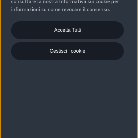
consultare la nostra Informativa sui cookie per
Scelta :plus, significa affidarsi ad un prodotto che viene
informazioni su come revocare il consenso.
sottoposto a 110 controlli approfonditi e coperto da
garanzia fino a 4 anni per una maggiore tutela del tuo
acquisto.
Accetta Tutti
Gestisci i cookie
Usato elettrico e ibrido:
efficienza e risparmio
Scegli l’usato elettrico o ibrido e giova dei numerosi
vantaggi che ti assicurano:
›
le auto usate elettriche offrono una guida silenziosa,
costi di gestione ridotti e zero emissioni locali,
›
mentre le auto usate ibride combinano efficienza e