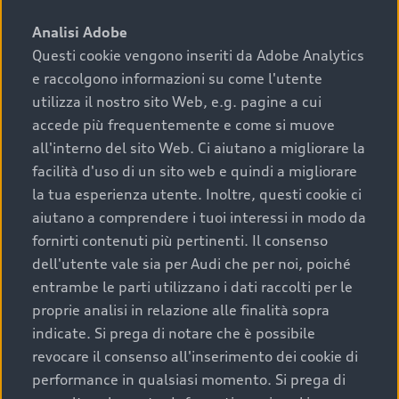
sono:
Analisi Adobe
Questi cookie vengono inseriti da Adobe Analytics
›
chilometraggio: un valore contenuto corrisponde a
e raccolgono informazioni su come l'utente
uno stato migliore del veicolo e a una maggiore
durata nel tempo;
utilizza il nostro sito Web, e.g. pagine a cui
accede più frequentemente e come si muove
›
cronologia dei tagliandi: una documentazione
all'interno del sito Web. Ci aiutano a migliorare la
completa della vettura certifica una manutenzione
facilità d'uso di un sito web e quindi a migliorare
costante e accurata;
la tua esperienza utente. Inoltre, questi cookie ci
›
condizioni della carrozzeria e degli interni: una
aiutano a comprendere i tuoi interessi in modo da
buona conservazione evidenzia cura e attenzione del
fornirti contenuti più pertinenti. Il consenso
precedente proprietario;
dell'utente vale sia per Audi che per noi, poiché
entrambe le parti utilizzano i dati raccolti per le
›
efficienza meccanica: motore, trasmissione e
proprie analisi in relazione alle finalità sopra
componenti principali in ottimo stato garantiscono
indicate. Si prega di notare che è possibile
prestazioni affidabili e sicure.
revocare il consenso all'inserimento dei cookie di
Acquistare un’auto usata in una Concessionaria ufficiale
performance in qualsiasi momento. Si prega di
Audi che offre l’usato garantito tramite Audi Prima