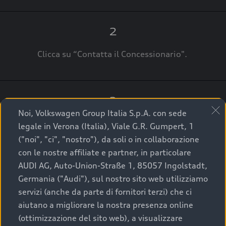
2
Clicca su “Contatta il Concessionario".
3
Noi, Volkswagen Group Italia S.p.A. con sede
A breve verrai ricontattato dal Customer Care
legale in Verona (Italia), Viale G.R. Gumpert, 1
Audi Center o direttamente dal Concessionario
("noi", "ci", "nostro"), da soli o in collaborazione
che ti supporterà per finalizzare la tua richiesta.
con le nostre affiliate e partner, in particolare
AUDI AG, Auto-Union-Straße 1, 85057 Ingolstadt,
Germania ("Audi"), sul nostro sito web utilizziamo
servizi (anche da parte di fornitori terzi) che ci
La qualità di acquistare
aiutano a migliorare la nostra presenza online
(ottimizzazione del sito web), a visualizzare
un’auto usata Audi