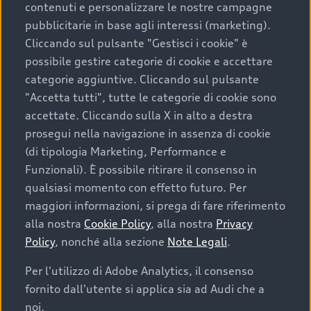
contenuti e personalizzare le nostre campagne
pubblicitarie in base agli interessi (marketing).
Scegliere un’auto usata è una decisione che coniuga
Cliccando sul pulsante "Gestisci i cookie" è
convenienza, affidabilità e sostenibilità. Per fare un
possibile gestire categorie di cookie e accettare
acquisto sicuro, è essenziale considerare aspetti
categorie aggiuntive. Cliccando sul pulsante
determinanti come la garanzia inclusa e l’affidabilità del
"Accetta tutti", tutte le categorie di cookie sono
marchio. Audi offre l’auto usata perfetta tramite Audi
accettate. Cliccando sulla X in alto a destra
Prima Scelta :plus
prosegui nella navigazione in assenza di cookie
(di tipologia Marketing, Performance e
Funzionali). È possibile ritirare il consenso in
qualsiasi momento con effetto futuro. Per
Cosa sapere prima di
maggiori informazioni, si prega di fare riferimento
acquistare la tua prossima
alla nostra
Cookie Policy
, alla nostra
Privacy
Policy
, nonché alla sezione
Note Legali
.
auto
Per l'utilizzo di Adobe Analytics, il consenso
fornito dall'utente si applica sia ad Audi che a
I requisiti fondamentali da considerare prima di
acquistare un’auto usata, oltre al prezzo e all'aspetto,
noi.