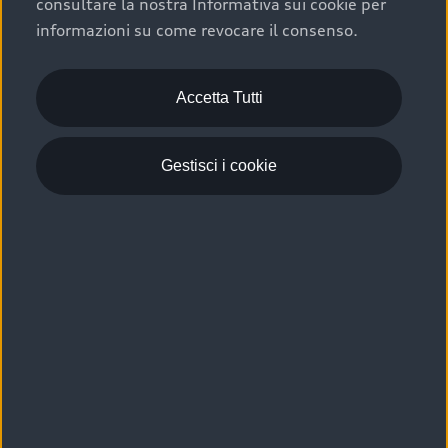
consultare la nostra Informativa sui cookie per
Scelta :plus, significa affidarsi ad un prodotto che viene
informazioni su come revocare il consenso.
sottoposto a 110 controlli approfonditi e coperto da
garanzia fino a 4 anni per una maggiore tutela del tuo
acquisto.
Accetta Tutti
Gestisci i cookie
Usato elettrico e ibrido:
efficienza e risparmio
Scegli l’usato elettrico o ibrido e giova dei numerosi
vantaggi che ti assicurano:
›
le auto usate elettriche offrono una guida silenziosa,
costi di gestione ridotti e zero emissioni locali,
›
mentre le auto usate ibride combinano efficienza e