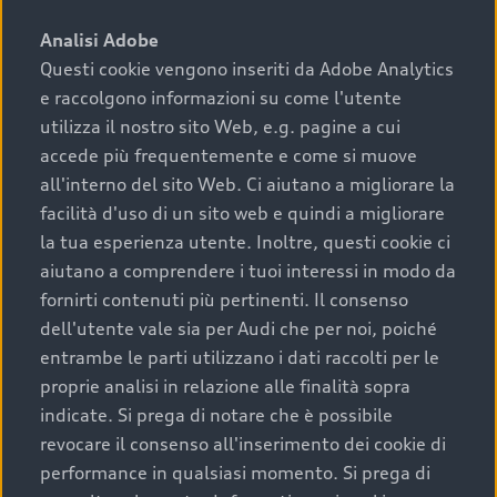
sono:
Analisi Adobe
Questi cookie vengono inseriti da Adobe Analytics
›
chilometraggio: un valore contenuto corrisponde a
e raccolgono informazioni su come l'utente
uno stato migliore del veicolo e a una maggiore
durata nel tempo;
utilizza il nostro sito Web, e.g. pagine a cui
accede più frequentemente e come si muove
›
cronologia dei tagliandi: una documentazione
all'interno del sito Web. Ci aiutano a migliorare la
completa della vettura certifica una manutenzione
facilità d'uso di un sito web e quindi a migliorare
costante e accurata;
la tua esperienza utente. Inoltre, questi cookie ci
›
condizioni della carrozzeria e degli interni: una
aiutano a comprendere i tuoi interessi in modo da
buona conservazione evidenzia cura e attenzione del
fornirti contenuti più pertinenti. Il consenso
precedente proprietario;
dell'utente vale sia per Audi che per noi, poiché
entrambe le parti utilizzano i dati raccolti per le
›
efficienza meccanica: motore, trasmissione e
proprie analisi in relazione alle finalità sopra
componenti principali in ottimo stato garantiscono
indicate. Si prega di notare che è possibile
prestazioni affidabili e sicure.
revocare il consenso all'inserimento dei cookie di
Acquistare un’auto usata in una Concessionaria ufficiale
performance in qualsiasi momento. Si prega di
Audi che offre l’usato garantito tramite Audi Prima