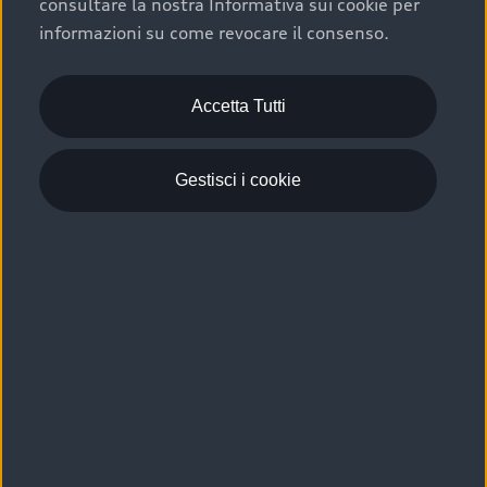
consultare la nostra Informativa sui cookie per
Scelta :plus, significa affidarsi ad un prodotto che viene
informazioni su come revocare il consenso.
sottoposto a 110 controlli approfonditi e coperto da
garanzia fino a 4 anni per una maggiore tutela del tuo
acquisto.
Accetta Tutti
Gestisci i cookie
Usato elettrico e ibrido:
efficienza e risparmio
Scegli l’usato elettrico o ibrido e giova dei numerosi
vantaggi che ti assicurano:
›
le auto usate elettriche offrono una guida silenziosa,
costi di gestione ridotti e zero emissioni locali,
›
mentre le auto usate ibride combinano efficienza e