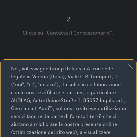
2
Clicca su “Contatta il Concessionario".
3
Noi, Volkswagen Group Italia S.p.A. con sede
A breve verrai ricontattato dal Customer Care
legale in Verona (Italia), Viale G.R. Gumpert, 1
Audi Center o direttamente dal Concessionario
("noi", "ci", "nostro"), da soli o in collaborazione
che ti supporterà per finalizzare la tua richiesta.
con le nostre affiliate e partner, in particolare
AUDI AG, Auto-Union-Straße 1, 85057 Ingolstadt,
Germania ("Audi"), sul nostro sito web utilizziamo
servizi (anche da parte di fornitori terzi) che ci
La qualità di acquistare
aiutano a migliorare la nostra presenza online
(ottimizzazione del sito web), a visualizzare
un’auto usata Audi