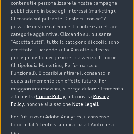
contenuti e personalizzare le nostre campagne
pubblicitarie in base agli interessi (marketing).
Scegliere un’auto usata è una decisione che coniuga
Cliccando sul pulsante "Gestisci i cookie" è
convenienza, affidabilità e sostenibilità. Per fare un
possibile gestire categorie di cookie e accettare
acquisto sicuro, è essenziale considerare aspetti
categorie aggiuntive. Cliccando sul pulsante
determinanti come la garanzia inclusa e l’affidabilità del
"Accetta tutti", tutte le categorie di cookie sono
marchio. Audi offre l’auto usata perfetta tramite Audi
accettate. Cliccando sulla X in alto a destra
Prima Scelta :plus
prosegui nella navigazione in assenza di cookie
(di tipologia Marketing, Performance e
Funzionali). È possibile ritirare il consenso in
qualsiasi momento con effetto futuro. Per
Cosa sapere prima di
maggiori informazioni, si prega di fare riferimento
acquistare la tua prossima
alla nostra
Cookie Policy
, alla nostra
Privacy
Policy
, nonché alla sezione
Note Legali
.
auto
Per l'utilizzo di Adobe Analytics, il consenso
fornito dall'utente si applica sia ad Audi che a
I requisiti fondamentali da considerare prima di
acquistare un’auto usata, oltre al prezzo e all'aspetto,
noi.