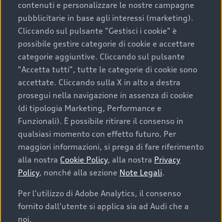
contenuti e personalizzare le nostre campagne
pubblicitarie in base agli interessi (marketing).
Scegliere un’auto usata è una decisione che coniuga
Cliccando sul pulsante "Gestisci i cookie" è
convenienza, affidabilità e sostenibilità. Per fare un
possibile gestire categorie di cookie e accettare
acquisto sicuro, è essenziale considerare aspetti
categorie aggiuntive. Cliccando sul pulsante
determinanti come la garanzia inclusa e l’affidabilità del
"Accetta tutti", tutte le categorie di cookie sono
marchio. Audi offre l’auto usata perfetta tramite Audi
accettate. Cliccando sulla X in alto a destra
Prima Scelta :plus
prosegui nella navigazione in assenza di cookie
(di tipologia Marketing, Performance e
Funzionali). È possibile ritirare il consenso in
qualsiasi momento con effetto futuro. Per
Cosa sapere prima di
maggiori informazioni, si prega di fare riferimento
acquistare la tua prossima
alla nostra
Cookie Policy
, alla nostra
Privacy
Policy
, nonché alla sezione
Note Legali
.
auto
Per l'utilizzo di Adobe Analytics, il consenso
fornito dall'utente si applica sia ad Audi che a
I requisiti fondamentali da considerare prima di
acquistare un’auto usata, oltre al prezzo e all'aspetto,
noi.