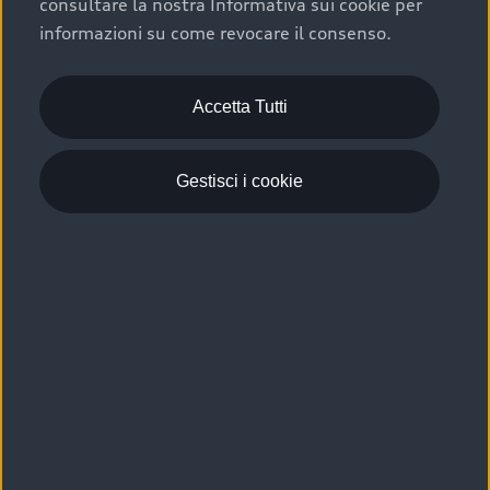
consultare la nostra Informativa sui cookie per
Scelta :plus, significa affidarsi ad un prodotto che viene
informazioni su come revocare il consenso.
sottoposto a 110 controlli approfonditi e coperto da
garanzia fino a 4 anni per una maggiore tutela del tuo
acquisto.
Accetta Tutti
Gestisci i cookie
Usato elettrico e ibrido:
efficienza e risparmio
Scegli l’usato elettrico o ibrido e giova dei numerosi
vantaggi che ti assicurano:
›
le auto usate elettriche offrono una guida silenziosa,
costi di gestione ridotti e zero emissioni locali,
›
mentre le auto usate ibride combinano efficienza e