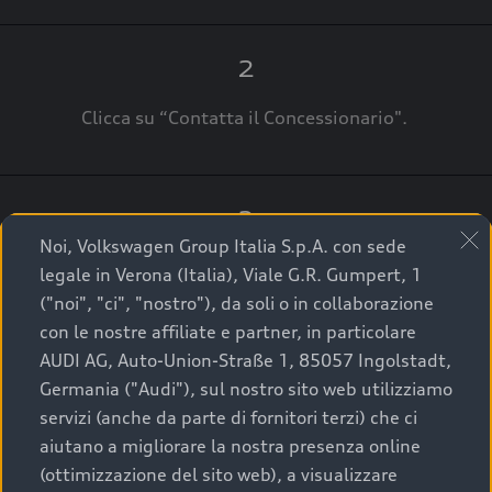
2
Clicca su “Contatta il Concessionario".
3
Noi, Volkswagen Group Italia S.p.A. con sede
A breve verrai ricontattato dal Customer Care
legale in Verona (Italia), Viale G.R. Gumpert, 1
Audi Center o direttamente dal Concessionario
("noi", "ci", "nostro"), da soli o in collaborazione
che ti supporterà per finalizzare la tua richiesta.
con le nostre affiliate e partner, in particolare
AUDI AG, Auto-Union-Straße 1, 85057 Ingolstadt,
Germania ("Audi"), sul nostro sito web utilizziamo
servizi (anche da parte di fornitori terzi) che ci
La qualità di acquistare
aiutano a migliorare la nostra presenza online
(ottimizzazione del sito web), a visualizzare
un’auto usata Audi