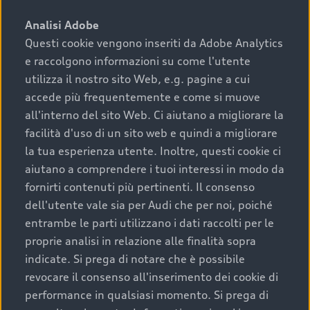
sono:
Analisi Adobe
Questi cookie vengono inseriti da Adobe Analytics
›
chilometraggio: un valore contenuto corrisponde a
e raccolgono informazioni su come l'utente
uno stato migliore del veicolo e a una maggiore
durata nel tempo;
utilizza il nostro sito Web, e.g. pagine a cui
accede più frequentemente e come si muove
›
cronologia dei tagliandi: una documentazione
all'interno del sito Web. Ci aiutano a migliorare la
completa della vettura certifica una manutenzione
facilità d'uso di un sito web e quindi a migliorare
costante e accurata;
la tua esperienza utente. Inoltre, questi cookie ci
›
condizioni della carrozzeria e degli interni: una
aiutano a comprendere i tuoi interessi in modo da
buona conservazione evidenzia cura e attenzione del
fornirti contenuti più pertinenti. Il consenso
precedente proprietario;
dell'utente vale sia per Audi che per noi, poiché
entrambe le parti utilizzano i dati raccolti per le
›
efficienza meccanica: motore, trasmissione e
proprie analisi in relazione alle finalità sopra
componenti principali in ottimo stato garantiscono
indicate. Si prega di notare che è possibile
prestazioni affidabili e sicure.
revocare il consenso all'inserimento dei cookie di
Acquistare un’auto usata in una Concessionaria ufficiale
performance in qualsiasi momento. Si prega di
Audi che offre l’usato garantito tramite Audi Prima