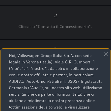
2
Clicca su “Contatta il Concessionario".
3
Noi, Volkswagen Group Italia S.p.A. con sede
A breve verrai ricontattato dal Customer Care
legale in Verona (Italia), Viale G.R. Gumpert, 1
Audi Center o direttamente dal Concessionario
("noi", "ci", "nostro"), da soli o in collaborazione
che ti supporterà per finalizzare la tua richiesta.
con le nostre affiliate e partner, in particolare
AUDI AG, Auto-Union-Straße 1, 85057 Ingolstadt,
Germania ("Audi"), sul nostro sito web utilizziamo
servizi (anche da parte di fornitori terzi) che ci
La qualità di acquistare
aiutano a migliorare la nostra presenza online
(ottimizzazione del sito web), a visualizzare
un’auto usata Audi