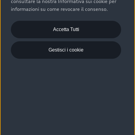
consultare la nostra Informativa sui cookie per
Scelta :plus, significa affidarsi ad un prodotto che viene
informazioni su come revocare il consenso.
sottoposto a 110 controlli approfonditi e coperto da
garanzia fino a 4 anni per una maggiore tutela del tuo
acquisto.
Accetta Tutti
Gestisci i cookie
Usato elettrico e ibrido:
efficienza e risparmio
Scegli l’usato elettrico o ibrido e giova dei numerosi
vantaggi che ti assicurano:
›
le auto usate elettriche offrono una guida silenziosa,
costi di gestione ridotti e zero emissioni locali,
›
mentre le auto usate ibride combinano efficienza e