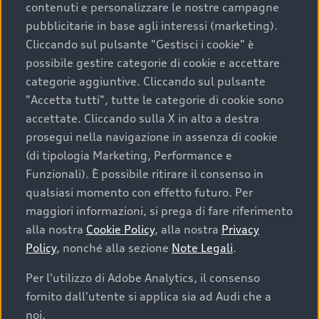
contenuti e personalizzare le nostre campagne
pubblicitarie in base agli interessi (marketing).
Scegliere un’auto usata è una decisione che coniuga
Cliccando sul pulsante "Gestisci i cookie" è
convenienza, affidabilità e sostenibilità. Per fare un
possibile gestire categorie di cookie e accettare
acquisto sicuro, è essenziale considerare aspetti
categorie aggiuntive. Cliccando sul pulsante
determinanti come la garanzia inclusa e l’affidabilità del
"Accetta tutti", tutte le categorie di cookie sono
marchio. Audi offre l’auto usata perfetta tramite Audi
accettate. Cliccando sulla X in alto a destra
Prima Scelta :plus
prosegui nella navigazione in assenza di cookie
(di tipologia Marketing, Performance e
Funzionali). È possibile ritirare il consenso in
qualsiasi momento con effetto futuro. Per
Cosa sapere prima di
maggiori informazioni, si prega di fare riferimento
acquistare la tua prossima
alla nostra
Cookie Policy
, alla nostra
Privacy
Policy
, nonché alla sezione
Note Legali
.
auto
Per l'utilizzo di Adobe Analytics, il consenso
fornito dall'utente si applica sia ad Audi che a
I requisiti fondamentali da considerare prima di
acquistare un’auto usata, oltre al prezzo e all'aspetto,
noi.