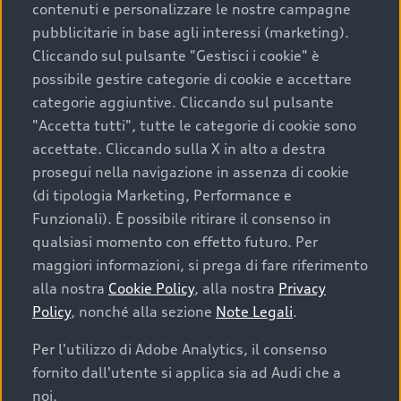
contenuti e personalizzare le nostre campagne
pubblicitarie in base agli interessi (marketing).
Scegliere un’auto usata è una decisione che coniuga
Cliccando sul pulsante "Gestisci i cookie" è
convenienza, affidabilità e sostenibilità. Per fare un
possibile gestire categorie di cookie e accettare
acquisto sicuro, è essenziale considerare aspetti
categorie aggiuntive. Cliccando sul pulsante
determinanti come la garanzia inclusa e l’affidabilità del
"Accetta tutti", tutte le categorie di cookie sono
marchio. Audi offre l’auto usata perfetta tramite Audi
accettate. Cliccando sulla X in alto a destra
Prima Scelta :plus
prosegui nella navigazione in assenza di cookie
(di tipologia Marketing, Performance e
Funzionali). È possibile ritirare il consenso in
qualsiasi momento con effetto futuro. Per
Cosa sapere prima di
maggiori informazioni, si prega di fare riferimento
acquistare la tua prossima
alla nostra
Cookie Policy
, alla nostra
Privacy
Policy
, nonché alla sezione
Note Legali
.
auto
Per l'utilizzo di Adobe Analytics, il consenso
fornito dall'utente si applica sia ad Audi che a
I requisiti fondamentali da considerare prima di
acquistare un’auto usata, oltre al prezzo e all'aspetto,
noi.