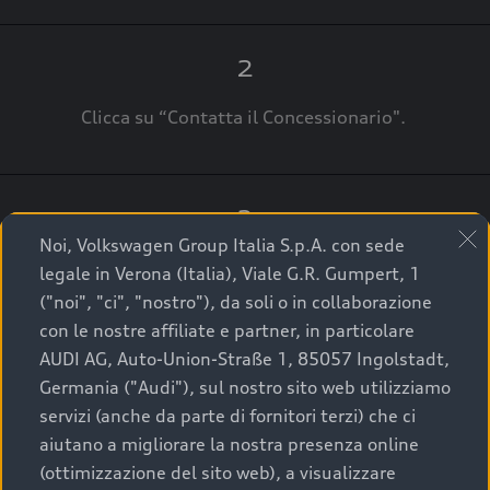
2
Clicca su “Contatta il Concessionario".
3
Noi, Volkswagen Group Italia S.p.A. con sede
A breve verrai ricontattato dal Customer Care
legale in Verona (Italia), Viale G.R. Gumpert, 1
Audi Center o direttamente dal Concessionario
("noi", "ci", "nostro"), da soli o in collaborazione
che ti supporterà per finalizzare la tua richiesta.
con le nostre affiliate e partner, in particolare
AUDI AG, Auto-Union-Straße 1, 85057 Ingolstadt,
Germania ("Audi"), sul nostro sito web utilizziamo
servizi (anche da parte di fornitori terzi) che ci
La qualità di acquistare
aiutano a migliorare la nostra presenza online
(ottimizzazione del sito web), a visualizzare
un’auto usata Audi