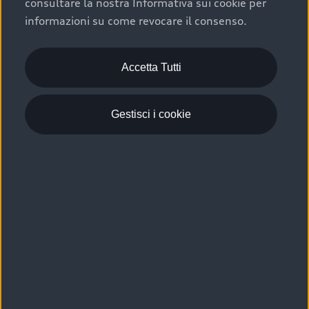
consultare la nostra Informativa sui cookie per
Scelta :plus, significa affidarsi ad un prodotto che viene
informazioni su come revocare il consenso.
sottoposto a 110 controlli approfonditi e coperto da
garanzia fino a 4 anni per una maggiore tutela del tuo
acquisto.
Accetta Tutti
Gestisci i cookie
Usato elettrico e ibrido:
efficienza e risparmio
Scegli l’usato elettrico o ibrido e giova dei numerosi
vantaggi che ti assicurano:
›
le auto usate elettriche offrono una guida silenziosa,
costi di gestione ridotti e zero emissioni locali,
›
mentre le auto usate ibride combinano efficienza e