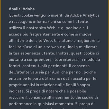
sono:
Analisi Adobe
Questi cookie vengono inseriti da Adobe Analytics
›
chilometraggio: un valore contenuto corrisponde a
e raccolgono informazioni su come l'utente
uno stato migliore del veicolo e a una maggiore
durata nel tempo;
utilizza il nostro sito Web, e.g. pagine a cui
accede più frequentemente e come si muove
›
cronologia dei tagliandi: una documentazione
all'interno del sito Web. Ci aiutano a migliorare la
completa della vettura certifica una manutenzione
facilità d'uso di un sito web e quindi a migliorare
costante e accurata;
la tua esperienza utente. Inoltre, questi cookie ci
›
condizioni della carrozzeria e degli interni: una
aiutano a comprendere i tuoi interessi in modo da
buona conservazione evidenzia cura e attenzione del
fornirti contenuti più pertinenti. Il consenso
precedente proprietario;
dell'utente vale sia per Audi che per noi, poiché
entrambe le parti utilizzano i dati raccolti per le
›
efficienza meccanica: motore, trasmissione e
proprie analisi in relazione alle finalità sopra
componenti principali in ottimo stato garantiscono
indicate. Si prega di notare che è possibile
prestazioni affidabili e sicure.
revocare il consenso all'inserimento dei cookie di
Acquistare un’auto usata in una Concessionaria ufficiale
performance in qualsiasi momento. Si prega di
Audi che offre l’usato garantito tramite Audi Prima