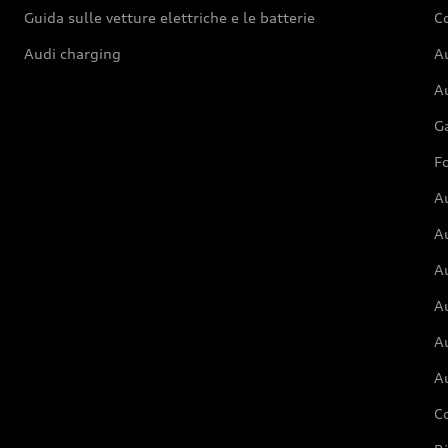
Guida sulle vetture elettriche e le batterie
Co
Audi charging
Au
Au
G
Fo
A
A
A
Au
A
A
C