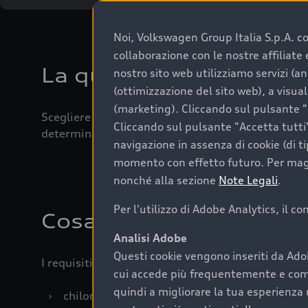
Noi, Volkswagen Group Italia S.p.A. con
collaborazione con le nostre affiliat
La qualità di acquistar
nostro sito web utilizziamo servizi (an
(ottimizzazione del sito web), a visua
(marketing). Cliccando sul pulsante "G
Scegliere un’auto usata è una decisione che coniug
Cliccando sul pulsante "Accetta tutti"
determinanti come la garanzia inclusa e l’affidabi
navigazione in assenza di cookie (di t
momento con effetto futuro. Per maggi
nonché alla sezione
Note Legali
.
Per l'utilizzo di Adobe Analytics, il c
Cosa sapere prima di a
Analisi Adobe
Questi cookie vengono inseriti da Ado
I requisiti fondamentali da considerare prima di a
cui accede più frequentemente e come 
quindi a migliorare la tua esperienza 
›
chilometraggio: un valore contenuto corrispo