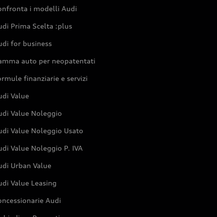
nfronta i modelli Audi
di Prima Scelta :plus
di for business
amma auto per neopatentati
rmule finanziarie e servizi
udi Value
udi Value Noleggio
udi Value Noleggio Usato
di Value Noleggio P. IVA
udi Urban Value
udi Value Leasing
oncessionarie Audi