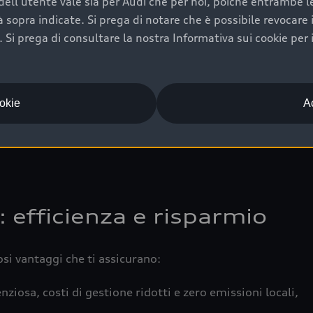
ell'utente vale sia per Audi che per noi, poiché entrambe le p
 completa della vettura certifica una manutenzione costa
ità sopra indicate. Si prega di notare che è possibile revocare
Si prega di consultare la nostra Informativa sui cookie per 
una buona conservazione evidenzia cura e attenzione del pr
componenti principali in ottimo stato garantiscono prestaz
iciale Audi che offre l’usato garantito tramite Audi Prima
ookie
Ac
 e coperto da garanzia fino a 4 anni per una maggiore tute
: efficienza e risparmio
osi vantaggi che ti assicurano:
nziosa, costi di gestione ridotti e zero emissioni locali,