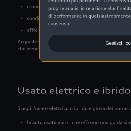
contenuti più pertinenti. Il consenso d
›
cronologia dei tagliandi: una documentazione
proprie analisi in relazione alle final
di performance in qualsiasi momento. 
›
condizioni della carrozzeria e degli interni: 
consenso.
›
efficienza meccanica: motore, trasmissione e 
Acquistare un’auto usata in una Concessionaria uff
Gestisci i c
che viene sottoposto a 110 controlli approfonditi
Usato elettrico e ibrido
Scegli l’usato elettrico o ibrido e giova dei numer
›
le auto usate elettriche offrono una guida sile