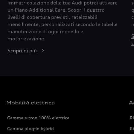
immatricolazione della tua Audi potrai attivare
s
un Piano Additional Care. Scopri i quattro
q
livelli di copertura previsti, rateizzabili
c
mensilmente, personalizzati secondo le tabelle
m
manutenzione di ogni modello e
S
motorizzazione.
U
Scopri di più
Mobilità elettrica
A
Gamma e-tron 100% elettrica
R
Gamma plug-in hybrid
Ri