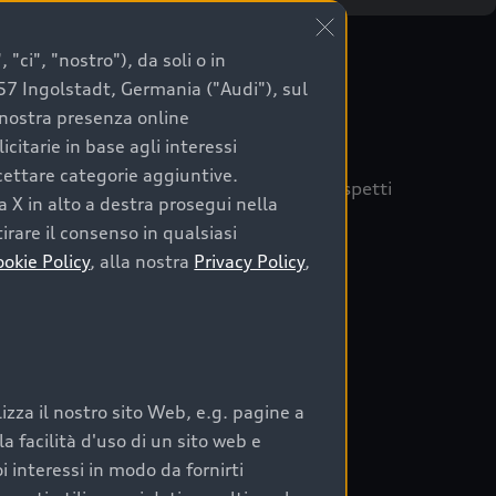
"ci", "nostro"), da soli o in
057 Ingolstadt, Germania ("Audi"), sul
a nostra presenza online
citarie in base agli interessi
ccettare categorie aggiuntive.
quisto sicuro, è essenziale considerare aspetti
a X in alto a destra prosegui nella
 Audi Prima Scelta :plus
irare il consenso in qualsiasi
ookie Policy
, alla nostra
Privacy Policy
,
auto
zza il nostro sito Web, e.g. pagine a
o:
 facilità d'uso di un sito web e
i interessi in modo da fornirti
rata nel tempo;