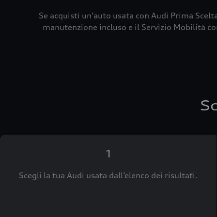
Se acquisti un’auto usata con Audi Prima Scelta
manutenzione incluso e il Servizio Mobilità con
Sc
1
Scegli la tua Audi usata dall’elenco dei risultati.