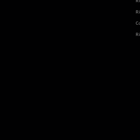
Ri
Ri
Co
Ri