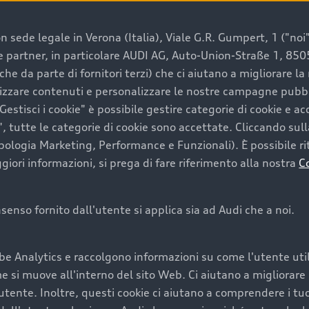
 sede legale in Verona (Italia), Viale G.R. Gumpert, 1 ("noi", 
e e partner, in particolare AUDI AG, Auto-Union-Straße 1, 85
e un’auto usata Audi
che da parte di fornitori terzi) che ci aiutano a migliorare l
lizzare contenuti e personalizzare le nostre campagne pubbli
estisci i cookie" è possibile gestire categorie di cookie e a
a convenienza, affidabilità e sostenibilità. Per fare un ac
, tutte le categorie di cookie sono accettate. Cliccando sull
lità del marchio. Audi offre l’auto usata perfetta tramite
ipologia Marketing, Performance e Funzionali). È possibile rit
ori informazioni, si prega di fare riferimento alla nostra
C
onsenso fornito dall'utente si applica sia ad Audi che a noi.
cquistare la tua prossima 
be Analytics e raccolgono informazioni su come l'utente utili
cquistare un’auto usata, oltre al prezzo e all'aspetto, son
si muove all'interno del sito Web. Ci aiutano a migliorare la
utente. Inoltre, questi cookie ci aiutano a comprendere i tuo
nde a uno stato migliore del veicolo e a una maggiore du