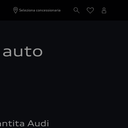
Seleziona concessionaria
a auto
ntita Audi