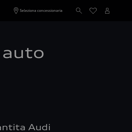
Seleziona concessionaria
a auto
ntita Audi