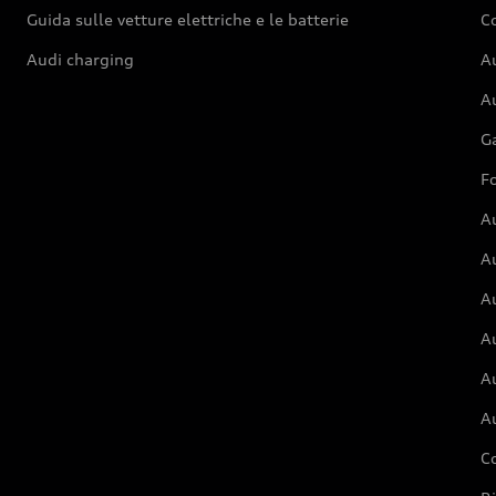
Guida sulle vetture elettriche e le batterie
Co
Audi charging
Au
Au
G
Fo
A
A
A
Au
A
A
C