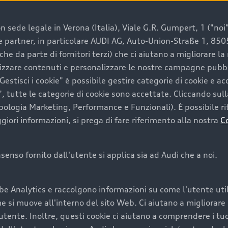
 sede legale in Verona (Italia), Viale G.R. Gumpert, 1 ("noi", 
e e partner, in particolare AUDI AG, Auto-Union-Straße 1, 85
e un’auto usata Audi
che da parte di fornitori terzi) che ci aiutano a migliorare l
lizzare contenuti e personalizzare le nostre campagne pubbli
estisci i cookie" è possibile gestire categorie di cookie e a
a convenienza, affidabilità e sostenibilità. Per fare un ac
, tutte le categorie di cookie sono accettate. Cliccando sull
lità del marchio. Audi offre l’auto usata perfetta tramite
ipologia Marketing, Performance e Funzionali). È possibile rit
ori informazioni, si prega di fare riferimento alla nostra
C
onsenso fornito dall'utente si applica sia ad Audi che a noi.
cquistare la tua prossima 
be Analytics e raccolgono informazioni su come l'utente utili
cquistare un’auto usata, oltre al prezzo e all'aspetto, son
si muove all'interno del sito Web. Ci aiutano a migliorare la
utente. Inoltre, questi cookie ci aiutano a comprendere i tuo
nde a uno stato migliore del veicolo e a una maggiore du