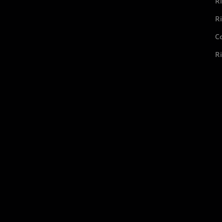
Ri
Ri
Co
Ri