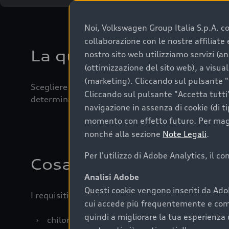
Noi, Volkswagen Group Italia S.p.A. con
collaborazione con le nostre affiliat
La qualità di acquistar
nostro sito web utilizziamo servizi (an
(ottimizzazione del sito web), a visua
(marketing). Cliccando sul pulsante "G
Scegliere un’auto usata è una decisione che coniug
Cliccando sul pulsante "Accetta tutti"
determinanti come la garanzia inclusa e l’affidabi
navigazione in assenza di cookie (di t
momento con effetto futuro. Per maggi
nonché alla sezione
Note Legali
.
Per l'utilizzo di Adobe Analytics, il c
Cosa sapere prima di a
Analisi Adobe
Questi cookie vengono inseriti da Ado
I requisiti fondamentali da considerare prima di a
cui accede più frequentemente e come 
quindi a migliorare la tua esperienza 
›
chilometraggio: un valore contenuto corrispo