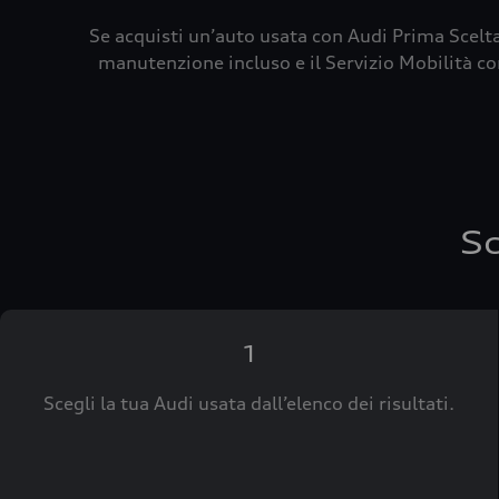
Se acquisti un’auto usata con Audi Prima Scelta
manutenzione incluso e il Servizio Mobilità con
Sc
1
Scegli la tua Audi usata dall’elenco dei risultati.