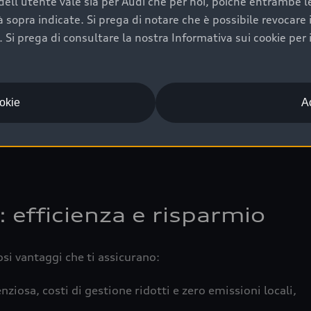
ell'utente vale sia per Audi che per noi, poiché entrambe le p
 completa della vettura certifica una manutenzione costa
ità sopra indicate. Si prega di notare che è possibile revocare
Si prega di consultare la nostra Informativa sui cookie per 
una buona conservazione evidenzia cura e attenzione del pr
componenti principali in ottimo stato garantiscono prestaz
iciale Audi che offre l’usato garantito tramite Audi Prima
ookie
Ac
 e coperto da garanzia fino a 4 anni per una maggiore tute
: efficienza e risparmio
osi vantaggi che ti assicurano:
nziosa, costi di gestione ridotti e zero emissioni locali,