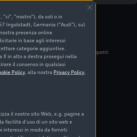
"ci", "nostro"), da soli o in
057 Ingolstadt, Germania ("Audi"), sul
a nostra presenza online
citarie in base agli interessi
ccettare categorie aggiuntive.
quisto sicuro, è essenziale considerare aspetti
a X in alto a destra prosegui nella
 Audi Prima Scelta :plus
irare il consenso in qualsiasi
ookie Policy
, alla nostra
Privacy Policy
,
auto
zza il nostro sito Web, e.g. pagine a
o:
 facilità d'uso di un sito web e
i interessi in modo da fornirti
rata nel tempo;