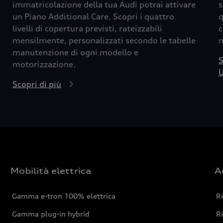
immatricolazione della tua Audi potrai attivare
s
un Piano Additional Care. Scopri i quattro
q
livelli di copertura previsti, rateizzabili
c
mensilmente, personalizzati secondo le tabelle
m
manutenzione di ogni modello e
S
motorizzazione.
U
Scopri di più
Mobilità elettrica
A
Gamma e-tron 100% elettrica
R
Gamma plug-in hybrid
Ri