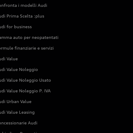
nfronta i modelli Audi
di Prima Scelta :plus
di for business
amma auto per neopatentati
rmule finanziarie e servizi
udi Value
udi Value Noleggio
udi Value Noleggio Usato
di Value Noleggio P. IVA
udi Urban Value
udi Value Leasing
oncessionarie Audi