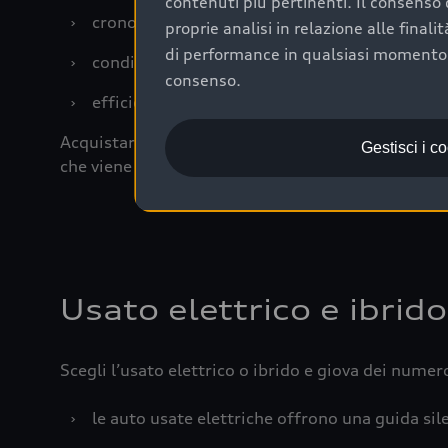
contenuti più pertinenti. Il consenso d
›
cronologia dei tagliandi: una documentazione
proprie analisi in relazione alle final
di performance in qualsiasi momento. 
›
condizioni della carrozzeria e degli interni: 
consenso.
›
efficienza meccanica: motore, trasmissione e 
Acquistare un’auto usata in una Concessionaria uff
Gestisci i c
che viene sottoposto a 110 controlli approfonditi
Usato elettrico e ibrido
Scegli l’usato elettrico o ibrido e giova dei numer
›
le auto usate elettriche offrono una guida sile