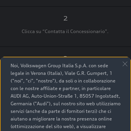
2
Clicca su “Contatta il Concessionario".
3
Noi, Volkswagen Group Italia S.p.A. con sede
A breve verrai ricontattato dal Customer Care
legale in Verona (Italia), Viale G.R. Gumpert, 1
Audi Center o direttamente dal Concessionario
("noi", "ci", "nostro"), da soli o in collaborazione
che ti supporterà per finalizzare la tua richiesta.
con le nostre affiliate e partner, in particolare
AUDI AG, Auto-Union-Straße 1, 85057 Ingolstadt,
Germania ("Audi"), sul nostro sito web utilizziamo
servizi (anche da parte di fornitori terzi) che ci
La qualità di acquistare
aiutano a migliorare la nostra presenza online
(ottimizzazione del sito web), a visualizzare
un’auto usata Audi