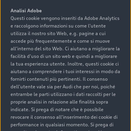
sono:
Analisi Adobe
Questi cookie vengono inseriti da Adobe Analytics
›
chilometraggio: un valore contenuto corrisponde a
e raccolgono informazioni su come l'utente
uno stato migliore del veicolo e a una maggiore
durata nel tempo;
utilizza il nostro sito Web, e.g. pagine a cui
accede più frequentemente e come si muove
›
cronologia dei tagliandi: una documentazione
all'interno del sito Web. Ci aiutano a migliorare la
completa della vettura certifica una manutenzione
facilità d'uso di un sito web e quindi a migliorare
costante e accurata;
la tua esperienza utente. Inoltre, questi cookie ci
›
condizioni della carrozzeria e degli interni: una
aiutano a comprendere i tuoi interessi in modo da
buona conservazione evidenzia cura e attenzione del
fornirti contenuti più pertinenti. Il consenso
precedente proprietario;
dell'utente vale sia per Audi che per noi, poiché
entrambe le parti utilizzano i dati raccolti per le
›
efficienza meccanica: motore, trasmissione e
proprie analisi in relazione alle finalità sopra
componenti principali in ottimo stato garantiscono
indicate. Si prega di notare che è possibile
prestazioni affidabili e sicure.
revocare il consenso all'inserimento dei cookie di
Acquistare un’auto usata in una Concessionaria ufficiale
performance in qualsiasi momento. Si prega di
Audi che offre l’usato garantito tramite Audi Prima