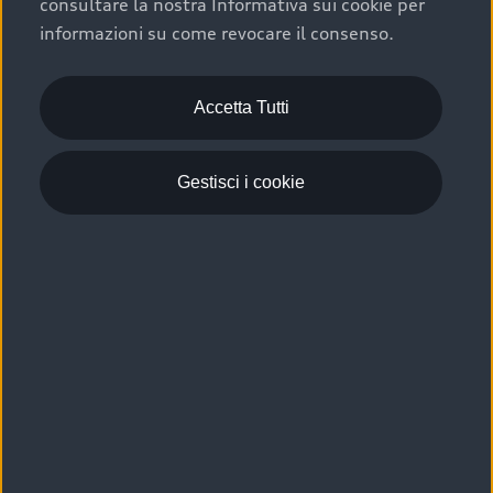
consultare la nostra Informativa sui cookie per
Scelta :plus, significa affidarsi ad un prodotto che viene
informazioni su come revocare il consenso.
sottoposto a 110 controlli approfonditi e coperto da
garanzia fino a 4 anni per una maggiore tutela del tuo
acquisto.
Accetta Tutti
Gestisci i cookie
Usato elettrico e ibrido:
efficienza e risparmio
Scegli l’usato elettrico o ibrido e giova dei numerosi
vantaggi che ti assicurano:
›
le auto usate elettriche offrono una guida silenziosa,
costi di gestione ridotti e zero emissioni locali,
›
mentre le auto usate ibride combinano efficienza e