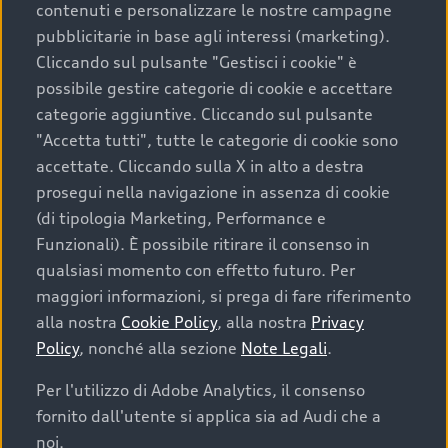
contenuti e personalizzare le nostre campagne
pubblicitarie in base agli interessi (marketing).
Scegliere un’auto usata è una decisione che coniuga
Cliccando sul pulsante "Gestisci i cookie" è
convenienza, affidabilità e sostenibilità. Per fare un
possibile gestire categorie di cookie e accettare
acquisto sicuro, è essenziale considerare aspetti
categorie aggiuntive. Cliccando sul pulsante
determinanti come la garanzia inclusa e l’affidabilità del
"Accetta tutti", tutte le categorie di cookie sono
marchio. Audi offre l’auto usata perfetta tramite Audi
accettate. Cliccando sulla X in alto a destra
Prima Scelta :plus
prosegui nella navigazione in assenza di cookie
(di tipologia Marketing, Performance e
Funzionali). È possibile ritirare il consenso in
qualsiasi momento con effetto futuro. Per
Cosa sapere prima di
maggiori informazioni, si prega di fare riferimento
acquistare la tua prossima
alla nostra
Cookie Policy
, alla nostra
Privacy
Policy
, nonché alla sezione
Note Legali
.
auto
Per l'utilizzo di Adobe Analytics, il consenso
fornito dall'utente si applica sia ad Audi che a
I requisiti fondamentali da considerare prima di
acquistare un’auto usata, oltre al prezzo e all'aspetto,
noi.