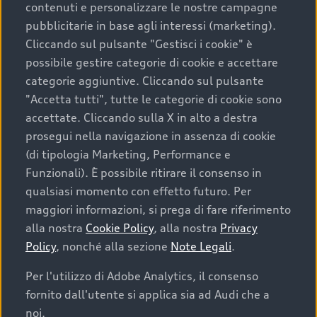
contenuti e personalizzare le nostre campagne
pubblicitarie in base agli interessi (marketing).
Scegliere un’auto usata è una decisione che coniuga
Cliccando sul pulsante "Gestisci i cookie" è
convenienza, affidabilità e sostenibilità. Per fare un
possibile gestire categorie di cookie e accettare
acquisto sicuro, è essenziale considerare aspetti
categorie aggiuntive. Cliccando sul pulsante
determinanti come la garanzia inclusa e l’affidabilità del
"Accetta tutti", tutte le categorie di cookie sono
marchio. Audi offre l’auto usata perfetta tramite Audi
accettate. Cliccando sulla X in alto a destra
Prima Scelta :plus
prosegui nella navigazione in assenza di cookie
(di tipologia Marketing, Performance e
Funzionali). È possibile ritirare il consenso in
qualsiasi momento con effetto futuro. Per
Cosa sapere prima di
maggiori informazioni, si prega di fare riferimento
acquistare la tua prossima
alla nostra
Cookie Policy
, alla nostra
Privacy
Policy
, nonché alla sezione
Note Legali
.
auto
Per l'utilizzo di Adobe Analytics, il consenso
fornito dall'utente si applica sia ad Audi che a
I requisiti fondamentali da considerare prima di
acquistare un’auto usata, oltre al prezzo e all'aspetto,
noi.