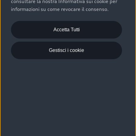
consultare la nostra Informativa sui cookie per
Scelta :plus, significa affidarsi ad un prodotto che viene
informazioni su come revocare il consenso.
sottoposto a 110 controlli approfonditi e coperto da
garanzia fino a 4 anni per una maggiore tutela del tuo
acquisto.
Accetta Tutti
Gestisci i cookie
Usato elettrico e ibrido:
efficienza e risparmio
Scegli l’usato elettrico o ibrido e giova dei numerosi
vantaggi che ti assicurano:
›
le auto usate elettriche offrono una guida silenziosa,
costi di gestione ridotti e zero emissioni locali,
›
mentre le auto usate ibride combinano efficienza e