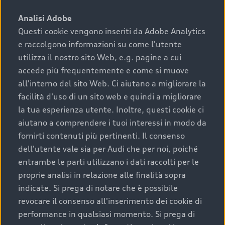
sono:
Analisi Adobe
Questi cookie vengono inseriti da Adobe Analytics
›
chilometraggio: un valore contenuto corrisponde a
e raccolgono informazioni su come l'utente
uno stato migliore del veicolo e a una maggiore
durata nel tempo;
utilizza il nostro sito Web, e.g. pagine a cui
accede più frequentemente e come si muove
›
cronologia dei tagliandi: una documentazione
all'interno del sito Web. Ci aiutano a migliorare la
completa della vettura certifica una manutenzione
facilità d'uso di un sito web e quindi a migliorare
costante e accurata;
la tua esperienza utente. Inoltre, questi cookie ci
›
condizioni della carrozzeria e degli interni: una
aiutano a comprendere i tuoi interessi in modo da
buona conservazione evidenzia cura e attenzione del
fornirti contenuti più pertinenti. Il consenso
precedente proprietario;
dell'utente vale sia per Audi che per noi, poiché
entrambe le parti utilizzano i dati raccolti per le
›
efficienza meccanica: motore, trasmissione e
proprie analisi in relazione alle finalità sopra
componenti principali in ottimo stato garantiscono
indicate. Si prega di notare che è possibile
prestazioni affidabili e sicure.
revocare il consenso all'inserimento dei cookie di
Acquistare un’auto usata in una Concessionaria ufficiale
performance in qualsiasi momento. Si prega di
Audi che offre l’usato garantito tramite Audi Prima