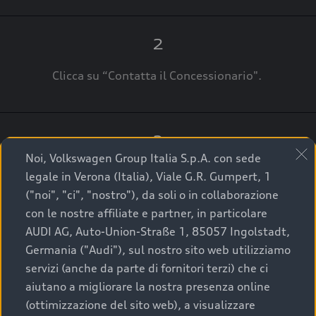
2
Clicca su “Contatta il Concessionario".
3
Noi, Volkswagen Group Italia S.p.A. con sede
A breve verrai ricontattato dal Customer Care
legale in Verona (Italia), Viale G.R. Gumpert, 1
Audi Center o direttamente dal Concessionario
("noi", "ci", "nostro"), da soli o in collaborazione
che ti supporterà per finalizzare la tua richiesta.
con le nostre affiliate e partner, in particolare
AUDI AG, Auto-Union-Straße 1, 85057 Ingolstadt,
Germania ("Audi"), sul nostro sito web utilizziamo
servizi (anche da parte di fornitori terzi) che ci
La qualità di acquistare
aiutano a migliorare la nostra presenza online
(ottimizzazione del sito web), a visualizzare
un’auto usata Audi