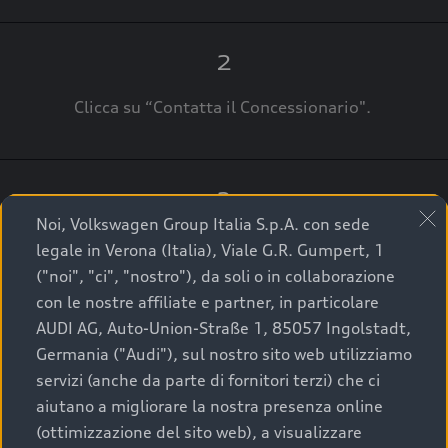
2
Clicca su “Contatta il Concessionario".
3
Noi, Volkswagen Group Italia S.p.A. con sede
A breve verrai ricontattato dal Customer Care
legale in Verona (Italia), Viale G.R. Gumpert, 1
Audi Center o direttamente dal Concessionario
("noi", "ci", "nostro"), da soli o in collaborazione
che ti supporterà per finalizzare la tua richiesta.
con le nostre affiliate e partner, in particolare
AUDI AG, Auto-Union-Straße 1, 85057 Ingolstadt,
Germania ("Audi"), sul nostro sito web utilizziamo
servizi (anche da parte di fornitori terzi) che ci
La qualità di acquistare
aiutano a migliorare la nostra presenza online
(ottimizzazione del sito web), a visualizzare
un’auto usata Audi