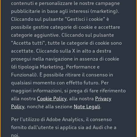
contenuti e personalizzare le nostre campagne
pubblicitarie in base agli interessi (marketing).
Scegliere un’auto usata è una decisione che coniuga
Cliccando sul pulsante "Gestisci i cookie" è
convenienza, affidabilità e sostenibilità. Per fare un
possibile gestire categorie di cookie e accettare
acquisto sicuro, è essenziale considerare aspetti
categorie aggiuntive. Cliccando sul pulsante
determinanti come la garanzia inclusa e l’affidabilità del
"Accetta tutti", tutte le categorie di cookie sono
marchio. Audi offre l’auto usata perfetta tramite Audi
accettate. Cliccando sulla X in alto a destra
Prima Scelta :plus
prosegui nella navigazione in assenza di cookie
(di tipologia Marketing, Performance e
Funzionali). È possibile ritirare il consenso in
qualsiasi momento con effetto futuro. Per
Cosa sapere prima di
maggiori informazioni, si prega di fare riferimento
acquistare la tua prossima
alla nostra
Cookie Policy
, alla nostra
Privacy
Policy
, nonché alla sezione
Note Legali
.
auto
Per l'utilizzo di Adobe Analytics, il consenso
fornito dall'utente si applica sia ad Audi che a
I requisiti fondamentali da considerare prima di
acquistare un’auto usata, oltre al prezzo e all'aspetto,
noi.