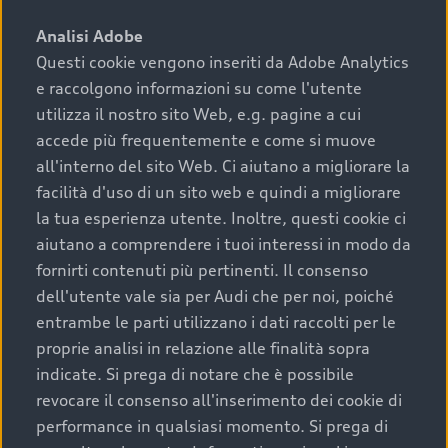
sono:
Analisi Adobe
Questi cookie vengono inseriti da Adobe Analytics
›
chilometraggio: un valore contenuto corrisponde a
e raccolgono informazioni su come l'utente
uno stato migliore del veicolo e a una maggiore
durata nel tempo;
utilizza il nostro sito Web, e.g. pagine a cui
accede più frequentemente e come si muove
›
cronologia dei tagliandi: una documentazione
all'interno del sito Web. Ci aiutano a migliorare la
completa della vettura certifica una manutenzione
facilità d'uso di un sito web e quindi a migliorare
costante e accurata;
la tua esperienza utente. Inoltre, questi cookie ci
›
condizioni della carrozzeria e degli interni: una
aiutano a comprendere i tuoi interessi in modo da
buona conservazione evidenzia cura e attenzione del
fornirti contenuti più pertinenti. Il consenso
precedente proprietario;
dell'utente vale sia per Audi che per noi, poiché
entrambe le parti utilizzano i dati raccolti per le
›
efficienza meccanica: motore, trasmissione e
proprie analisi in relazione alle finalità sopra
componenti principali in ottimo stato garantiscono
indicate. Si prega di notare che è possibile
prestazioni affidabili e sicure.
revocare il consenso all'inserimento dei cookie di
Acquistare un’auto usata in una Concessionaria ufficiale
performance in qualsiasi momento. Si prega di
Audi che offre l’usato garantito tramite Audi Prima