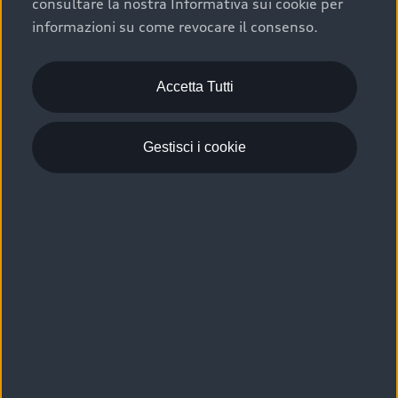
consultare la nostra Informativa sui cookie per
Scelta :plus, significa affidarsi ad un prodotto che viene
informazioni su come revocare il consenso.
sottoposto a 110 controlli approfonditi e coperto da
garanzia fino a 4 anni per una maggiore tutela del tuo
acquisto.
Accetta Tutti
Gestisci i cookie
Usato elettrico e ibrido:
efficienza e risparmio
Scegli l’usato elettrico o ibrido e giova dei numerosi
vantaggi che ti assicurano:
›
le auto usate elettriche offrono una guida silenziosa,
costi di gestione ridotti e zero emissioni locali,
›
mentre le auto usate ibride combinano efficienza e