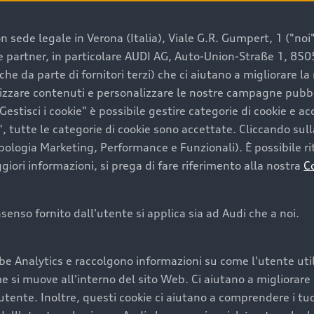
 sede legale in Verona (Italia), Viale G.R. Gumpert, 1 ("noi", 
e e partner, in particolare AUDI AG, Auto-Union-Straße 1, 85
e un’auto usata Audi
che da parte di fornitori terzi) che ci aiutano a migliorare l
lizzare contenuti e personalizzare le nostre campagne pubbli
estisci i cookie" è possibile gestire categorie di cookie e a
a convenienza, affidabilità e sostenibilità. Per fare un ac
, tutte le categorie di cookie sono accettate. Cliccando sull
lità del marchio. Audi offre l’auto usata perfetta tramite
ipologia Marketing, Performance e Funzionali). È possibile rit
ori informazioni, si prega di fare riferimento alla nostra
C
onsenso fornito dall'utente si applica sia ad Audi che a noi.
cquistare la tua prossima 
be Analytics e raccolgono informazioni su come l'utente utili
cquistare un’auto usata, oltre al prezzo e all'aspetto, son
si muove all'interno del sito Web. Ci aiutano a migliorare la
utente. Inoltre, questi cookie ci aiutano a comprendere i tuo
nde a uno stato migliore del veicolo e a una maggiore du