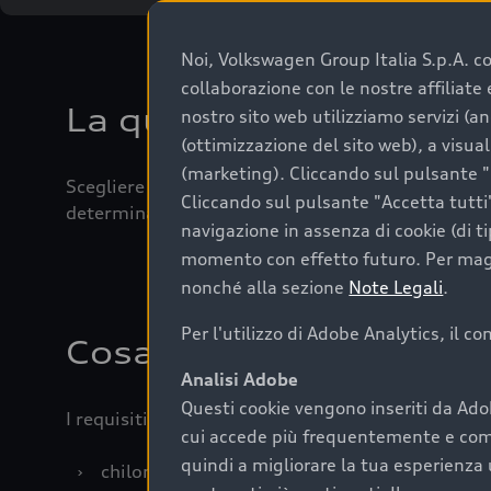
Noi, Volkswagen Group Italia S.p.A. con
collaborazione con le nostre affiliat
La qualità di acquistar
nostro sito web utilizziamo servizi (an
(ottimizzazione del sito web), a visua
(marketing). Cliccando sul pulsante "G
Scegliere un’auto usata è una decisione che coniug
Cliccando sul pulsante "Accetta tutti"
determinanti come la garanzia inclusa e l’affidabi
navigazione in assenza di cookie (di t
momento con effetto futuro. Per maggi
nonché alla sezione
Note Legali
.
Per l'utilizzo di Adobe Analytics, il c
Cosa sapere prima di a
Analisi Adobe
Questi cookie vengono inseriti da Ado
I requisiti fondamentali da considerare prima di a
cui accede più frequentemente e come 
quindi a migliorare la tua esperienza 
›
chilometraggio: un valore contenuto corrispo