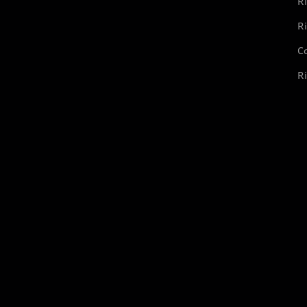
Ri
Ri
Co
Ri