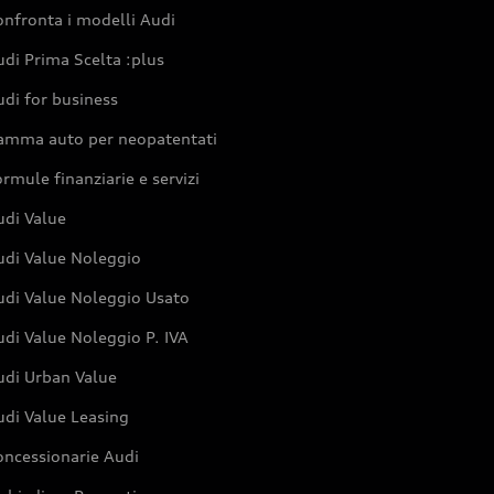
nfronta i modelli Audi
di Prima Scelta :plus
di for business
amma auto per neopatentati
rmule finanziarie e servizi
udi Value
udi Value Noleggio
udi Value Noleggio Usato
di Value Noleggio P. IVA
udi Urban Value
udi Value Leasing
oncessionarie Audi