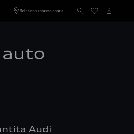
Seleziona concessionaria
a auto
ntita Audi