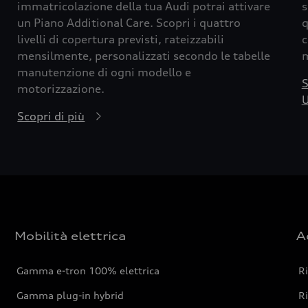
immatricolazione della tua Audi potrai attivare
s
un Piano Additional Care. Scopri i quattro
q
livelli di copertura previsti, rateizzabili
c
mensilmente, personalizzati secondo le tabelle
m
manutenzione di ogni modello e
S
motorizzazione.
U
Scopri di più
Mobilità elettrica
A
Gamma e-tron 100% elettrica
R
Gamma plug-in hybrid
Ri