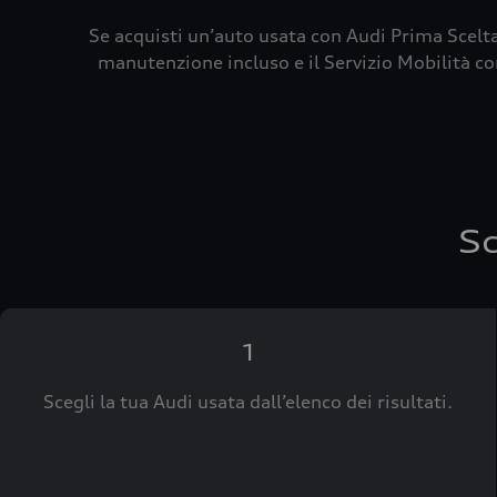
Se acquisti un’auto usata con Audi Prima Scelta
manutenzione incluso e il Servizio Mobilità con
Sc
1
Scegli la tua Audi usata dall’elenco dei risultati.