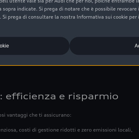
ell'utente vale sia per Audi che per noi, poiché entrambe le p
 completa della vettura certifica una manutenzione costa
ità sopra indicate. Si prega di notare che è possibile revocare
Si prega di consultare la nostra Informativa sui cookie per 
una buona conservazione evidenzia cura e attenzione del pr
componenti principali in ottimo stato garantiscono prestaz
iciale Audi che offre l’usato garantito tramite Audi Prima
ookie
Ac
 e coperto da garanzia fino a 4 anni per una maggiore tute
: efficienza e risparmio
osi vantaggi che ti assicurano:
nziosa, costi di gestione ridotti e zero emissioni locali,