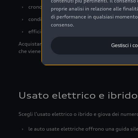
contenuti più pertinenti. Il consenso d
›
cronologia dei tagliandi: una documentazione
proprie analisi in relazione alle final
di performance in qualsiasi momento. 
›
condizioni della carrozzeria e degli interni: 
consenso.
›
efficienza meccanica: motore, trasmissione e 
Acquistare un’auto usata in una Concessionaria uff
Gestisci i c
che viene sottoposto a 110 controlli approfonditi
Usato elettrico e ibrido
Scegli l’usato elettrico o ibrido e giova dei numer
›
le auto usate elettriche offrono una guida sile