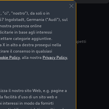
"ci", "nostro"), da soli o in
057 Ingolstadt, Germania ("Audi"), sul
a nostra presenza online
citarie in base agli interessi
ccettare categorie aggiuntive.
quisto sicuro, è essenziale considerare aspetti
a X in alto a destra prosegui nella
 Audi Prima Scelta :plus
irare il consenso in qualsiasi
ookie Policy
, alla nostra
Privacy Policy
,
auto
zza il nostro sito Web, e.g. pagine a
o:
 facilità d'uso di un sito web e
i interessi in modo da fornirti
rata nel tempo;