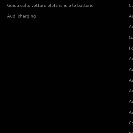
Guida sulle vetture elettriche e le batterie
Co
Audi charging
Au
Au
G
Fo
A
A
A
Au
A
A
C