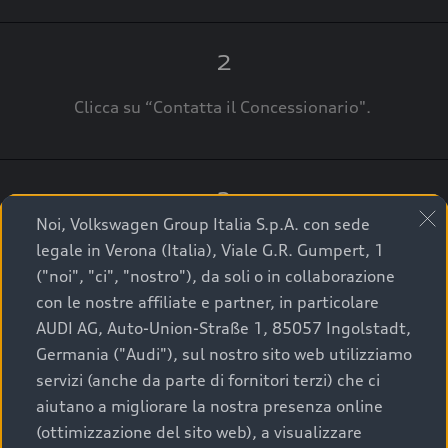
2
Clicca su “Contatta il Concessionario".
3
Noi, Volkswagen Group Italia S.p.A. con sede
A breve verrai ricontattato dal Customer Care
legale in Verona (Italia), Viale G.R. Gumpert, 1
Audi Center o direttamente dal Concessionario
("noi", "ci", "nostro"), da soli o in collaborazione
che ti supporterà per finalizzare la tua richiesta.
con le nostre affiliate e partner, in particolare
AUDI AG, Auto-Union-Straße 1, 85057 Ingolstadt,
Germania ("Audi"), sul nostro sito web utilizziamo
servizi (anche da parte di fornitori terzi) che ci
La qualità di acquistare
aiutano a migliorare la nostra presenza online
(ottimizzazione del sito web), a visualizzare
un’auto usata Audi