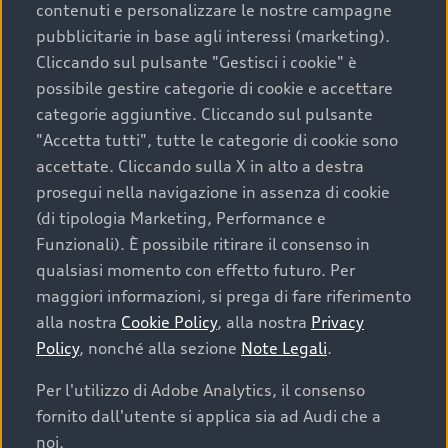
contenuti e personalizzare le nostre campagne
pubblicitarie in base agli interessi (marketing).
Scegliere un’auto usata è una decisione che coniuga
Cliccando sul pulsante "Gestisci i cookie" è
convenienza, affidabilità e sostenibilità. Per fare un
possibile gestire categorie di cookie e accettare
acquisto sicuro, è essenziale considerare aspetti
categorie aggiuntive. Cliccando sul pulsante
determinanti come la garanzia inclusa e l’affidabilità del
"Accetta tutti", tutte le categorie di cookie sono
marchio. Audi offre l’auto usata perfetta tramite Audi
accettate. Cliccando sulla X in alto a destra
Prima Scelta :plus
prosegui nella navigazione in assenza di cookie
(di tipologia Marketing, Performance e
Funzionali). È possibile ritirare il consenso in
qualsiasi momento con effetto futuro. Per
Cosa sapere prima di
maggiori informazioni, si prega di fare riferimento
acquistare la tua prossima
alla nostra
Cookie Policy
, alla nostra
Privacy
Policy
, nonché alla sezione
Note Legali
.
auto
Per l'utilizzo di Adobe Analytics, il consenso
fornito dall'utente si applica sia ad Audi che a
I requisiti fondamentali da considerare prima di
acquistare un’auto usata, oltre al prezzo e all'aspetto,
noi.