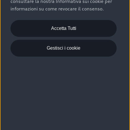
consultare la nostra Informativa sui cookie per
Scelta :plus, significa affidarsi ad un prodotto che viene
informazioni su come revocare il consenso.
sottoposto a 110 controlli approfonditi e coperto da
garanzia fino a 4 anni per una maggiore tutela del tuo
acquisto.
Accetta Tutti
Gestisci i cookie
Usato elettrico e ibrido:
efficienza e risparmio
Scegli l’usato elettrico o ibrido e giova dei numerosi
vantaggi che ti assicurano:
›
le auto usate elettriche offrono una guida silenziosa,
costi di gestione ridotti e zero emissioni locali,
›
mentre le auto usate ibride combinano efficienza e