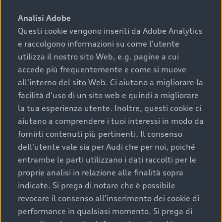
sono:
Analisi Adobe
Questi cookie vengono inseriti da Adobe Analytics
›
chilometraggio: un valore contenuto corrisponde a
e raccolgono informazioni su come l'utente
uno stato migliore del veicolo e a una maggiore
durata nel tempo;
utilizza il nostro sito Web, e.g. pagine a cui
accede più frequentemente e come si muove
›
cronologia dei tagliandi: una documentazione
all'interno del sito Web. Ci aiutano a migliorare la
completa della vettura certifica una manutenzione
facilità d'uso di un sito web e quindi a migliorare
costante e accurata;
la tua esperienza utente. Inoltre, questi cookie ci
›
condizioni della carrozzeria e degli interni: una
aiutano a comprendere i tuoi interessi in modo da
buona conservazione evidenzia cura e attenzione del
fornirti contenuti più pertinenti. Il consenso
precedente proprietario;
dell'utente vale sia per Audi che per noi, poiché
entrambe le parti utilizzano i dati raccolti per le
›
efficienza meccanica: motore, trasmissione e
proprie analisi in relazione alle finalità sopra
componenti principali in ottimo stato garantiscono
indicate. Si prega di notare che è possibile
prestazioni affidabili e sicure.
revocare il consenso all'inserimento dei cookie di
Acquistare un’auto usata in una Concessionaria ufficiale
performance in qualsiasi momento. Si prega di
Audi che offre l’usato garantito tramite Audi Prima