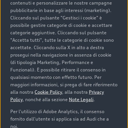
contenuti e personalizzare le nostre campagne
pubblicitarie in base agli interessi (marketing).
Scegliere un’auto usata è una decisione che coniuga
Cliccando sul pulsante "Gestisci i cookie" è
convenienza, affidabilità e sostenibilità. Per fare un
possibile gestire categorie di cookie e accettare
acquisto sicuro, è essenziale considerare aspetti
categorie aggiuntive. Cliccando sul pulsante
determinanti come la garanzia inclusa e l’affidabilità del
"Accetta tutti", tutte le categorie di cookie sono
marchio. Audi offre l’auto usata perfetta tramite Audi
accettate. Cliccando sulla X in alto a destra
Prima Scelta :plus
prosegui nella navigazione in assenza di cookie
(di tipologia Marketing, Performance e
Funzionali). È possibile ritirare il consenso in
qualsiasi momento con effetto futuro. Per
Cosa sapere prima di
maggiori informazioni, si prega di fare riferimento
acquistare la tua prossima
alla nostra
Cookie Policy
, alla nostra
Privacy
Policy
, nonché alla sezione
Note Legali
.
auto
Per l'utilizzo di Adobe Analytics, il consenso
fornito dall'utente si applica sia ad Audi che a
I requisiti fondamentali da considerare prima di
acquistare un’auto usata, oltre al prezzo e all'aspetto,
noi.