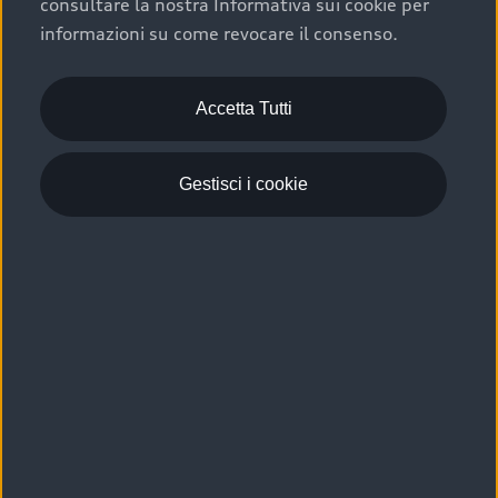
consultare la nostra Informativa sui cookie per
Scelta :plus, significa affidarsi ad un prodotto che viene
informazioni su come revocare il consenso.
sottoposto a 110 controlli approfonditi e coperto da
garanzia fino a 4 anni per una maggiore tutela del tuo
acquisto.
Accetta Tutti
Gestisci i cookie
Usato elettrico e ibrido:
efficienza e risparmio
Scegli l’usato elettrico o ibrido e giova dei numerosi
vantaggi che ti assicurano:
›
le auto usate elettriche offrono una guida silenziosa,
costi di gestione ridotti e zero emissioni locali,
›
mentre le auto usate ibride combinano efficienza e