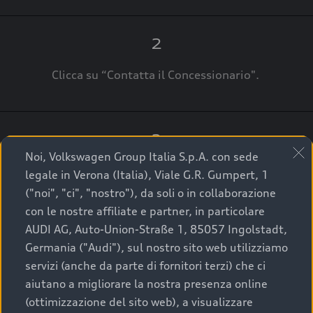
2
Clicca su “Contatta il Concessionario".
3
Noi, Volkswagen Group Italia S.p.A. con sede
A breve verrai ricontattato dal Customer Care
legale in Verona (Italia), Viale G.R. Gumpert, 1
Audi Center o direttamente dal Concessionario
("noi", "ci", "nostro"), da soli o in collaborazione
che ti supporterà per finalizzare la tua richiesta.
con le nostre affiliate e partner, in particolare
AUDI AG, Auto-Union-Straße 1, 85057 Ingolstadt,
Germania ("Audi"), sul nostro sito web utilizziamo
servizi (anche da parte di fornitori terzi) che ci
La qualità di acquistare
aiutano a migliorare la nostra presenza online
(ottimizzazione del sito web), a visualizzare
un’auto usata Audi