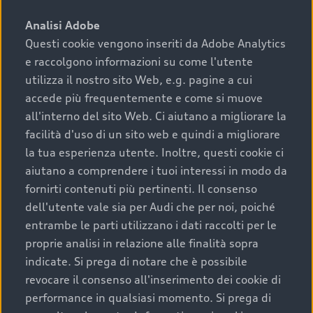
sono:
Analisi Adobe
Questi cookie vengono inseriti da Adobe Analytics
›
chilometraggio: un valore contenuto corrisponde a
e raccolgono informazioni su come l'utente
uno stato migliore del veicolo e a una maggiore
durata nel tempo;
utilizza il nostro sito Web, e.g. pagine a cui
accede più frequentemente e come si muove
›
cronologia dei tagliandi: una documentazione
all'interno del sito Web. Ci aiutano a migliorare la
completa della vettura certifica una manutenzione
facilità d'uso di un sito web e quindi a migliorare
costante e accurata;
la tua esperienza utente. Inoltre, questi cookie ci
›
condizioni della carrozzeria e degli interni: una
aiutano a comprendere i tuoi interessi in modo da
buona conservazione evidenzia cura e attenzione del
fornirti contenuti più pertinenti. Il consenso
precedente proprietario;
dell'utente vale sia per Audi che per noi, poiché
entrambe le parti utilizzano i dati raccolti per le
›
efficienza meccanica: motore, trasmissione e
proprie analisi in relazione alle finalità sopra
componenti principali in ottimo stato garantiscono
indicate. Si prega di notare che è possibile
prestazioni affidabili e sicure.
revocare il consenso all'inserimento dei cookie di
Acquistare un’auto usata in una Concessionaria ufficiale
performance in qualsiasi momento. Si prega di
Audi che offre l’usato garantito tramite Audi Prima