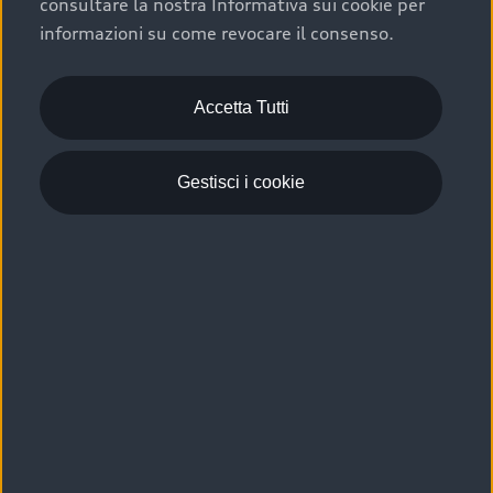
consultare la nostra Informativa sui cookie per
Scelta :plus, significa affidarsi ad un prodotto che viene
informazioni su come revocare il consenso.
sottoposto a 110 controlli approfonditi e coperto da
garanzia fino a 4 anni per una maggiore tutela del tuo
acquisto.
Accetta Tutti
Gestisci i cookie
Usato elettrico e ibrido:
efficienza e risparmio
Scegli l’usato elettrico o ibrido e giova dei numerosi
vantaggi che ti assicurano:
›
le auto usate elettriche offrono una guida silenziosa,
costi di gestione ridotti e zero emissioni locali,
›
mentre le auto usate ibride combinano efficienza e