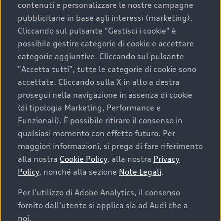
contenuti e personalizzare le nostre campagne
pubblicitarie in base agli interessi (marketing).
Scegliere un’auto usata è una decisione che coniuga
Cliccando sul pulsante "Gestisci i cookie" è
convenienza, affidabilità e sostenibilità. Per fare un
possibile gestire categorie di cookie e accettare
acquisto sicuro, è essenziale considerare aspetti
categorie aggiuntive. Cliccando sul pulsante
determinanti come la garanzia inclusa e l’affidabilità del
"Accetta tutti", tutte le categorie di cookie sono
marchio. Audi offre l’auto usata perfetta tramite Audi
accettate. Cliccando sulla X in alto a destra
Prima Scelta :plus
prosegui nella navigazione in assenza di cookie
(di tipologia Marketing, Performance e
Funzionali). È possibile ritirare il consenso in
qualsiasi momento con effetto futuro. Per
Cosa sapere prima di
maggiori informazioni, si prega di fare riferimento
acquistare la tua prossima
alla nostra
Cookie Policy
, alla nostra
Privacy
Policy
, nonché alla sezione
Note Legali
.
auto
Per l'utilizzo di Adobe Analytics, il consenso
fornito dall'utente si applica sia ad Audi che a
I requisiti fondamentali da considerare prima di
acquistare un’auto usata, oltre al prezzo e all'aspetto,
noi.