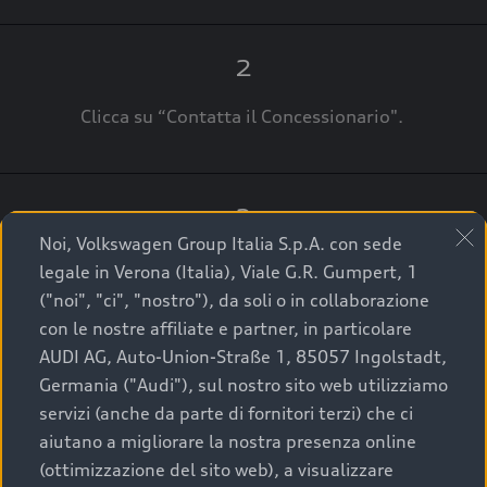
2
Clicca su “Contatta il Concessionario".
3
Noi, Volkswagen Group Italia S.p.A. con sede
A breve verrai ricontattato dal Customer Care
legale in Verona (Italia), Viale G.R. Gumpert, 1
Audi Center o direttamente dal Concessionario
("noi", "ci", "nostro"), da soli o in collaborazione
che ti supporterà per finalizzare la tua richiesta.
con le nostre affiliate e partner, in particolare
AUDI AG, Auto-Union-Straße 1, 85057 Ingolstadt,
Germania ("Audi"), sul nostro sito web utilizziamo
servizi (anche da parte di fornitori terzi) che ci
La qualità di acquistare
aiutano a migliorare la nostra presenza online
(ottimizzazione del sito web), a visualizzare
un’auto usata Audi