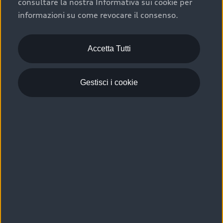
consultare la nostra Informativa sui cookie per
Scelta :plus, significa affidarsi ad un prodotto che viene
informazioni su come revocare il consenso.
sottoposto a 110 controlli approfonditi e coperto da
garanzia fino a 4 anni per una maggiore tutela del tuo
acquisto.
Accetta Tutti
Gestisci i cookie
Usato elettrico e ibrido:
efficienza e risparmio
Scegli l’usato elettrico o ibrido e giova dei numerosi
vantaggi che ti assicurano:
›
le auto usate elettriche offrono una guida silenziosa,
costi di gestione ridotti e zero emissioni locali,
›
mentre le auto usate ibride combinano efficienza e