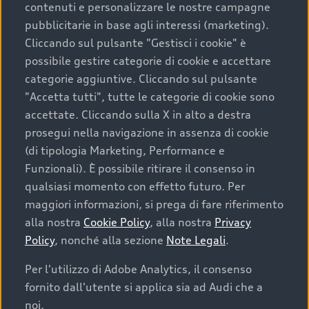
contenuti e personalizzare le nostre campagne
pubblicitarie in base agli interessi (marketing).
Scegliere un’auto usata è una decisione che coniuga
Cliccando sul pulsante "Gestisci i cookie" è
convenienza, affidabilità e sostenibilità. Per fare un
possibile gestire categorie di cookie e accettare
acquisto sicuro, è essenziale considerare aspetti
categorie aggiuntive. Cliccando sul pulsante
determinanti come la garanzia inclusa e l’affidabilità del
"Accetta tutti", tutte le categorie di cookie sono
marchio. Audi offre l’auto usata perfetta tramite Audi
accettate. Cliccando sulla X in alto a destra
Prima Scelta :plus
prosegui nella navigazione in assenza di cookie
(di tipologia Marketing, Performance e
Funzionali). È possibile ritirare il consenso in
qualsiasi momento con effetto futuro. Per
Cosa sapere prima di
maggiori informazioni, si prega di fare riferimento
acquistare la tua prossima
alla nostra
Cookie Policy
, alla nostra
Privacy
Policy
, nonché alla sezione
Note Legali
.
auto
Per l'utilizzo di Adobe Analytics, il consenso
fornito dall'utente si applica sia ad Audi che a
I requisiti fondamentali da considerare prima di
acquistare un’auto usata, oltre al prezzo e all'aspetto,
noi.