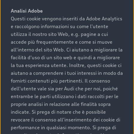
sono:
Analisi Adobe
Questi cookie vengono inseriti da Adobe Analytics
›
chilometraggio: un valore contenuto corrisponde a
e raccolgono informazioni su come l'utente
uno stato migliore del veicolo e a una maggiore
durata nel tempo;
utilizza il nostro sito Web, e.g. pagine a cui
accede più frequentemente e come si muove
›
cronologia dei tagliandi: una documentazione
all'interno del sito Web. Ci aiutano a migliorare la
completa della vettura certifica una manutenzione
facilità d'uso di un sito web e quindi a migliorare
costante e accurata;
la tua esperienza utente. Inoltre, questi cookie ci
›
condizioni della carrozzeria e degli interni: una
aiutano a comprendere i tuoi interessi in modo da
buona conservazione evidenzia cura e attenzione del
fornirti contenuti più pertinenti. Il consenso
precedente proprietario;
dell'utente vale sia per Audi che per noi, poiché
entrambe le parti utilizzano i dati raccolti per le
›
efficienza meccanica: motore, trasmissione e
proprie analisi in relazione alle finalità sopra
componenti principali in ottimo stato garantiscono
indicate. Si prega di notare che è possibile
prestazioni affidabili e sicure.
revocare il consenso all'inserimento dei cookie di
Acquistare un’auto usata in una Concessionaria ufficiale
performance in qualsiasi momento. Si prega di
Audi che offre l’usato garantito tramite Audi Prima