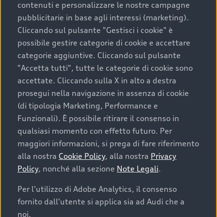
contenuti e personalizzare le nostre campagne
pubblicitarie in base agli interessi (marketing).
Scegliere un’auto usata è una decisione che coniuga
Cliccando sul pulsante "Gestisci i cookie" è
convenienza, affidabilità e sostenibilità. Per fare un
possibile gestire categorie di cookie e accettare
acquisto sicuro, è essenziale considerare aspetti
categorie aggiuntive. Cliccando sul pulsante
determinanti come la garanzia inclusa e l’affidabilità del
"Accetta tutti", tutte le categorie di cookie sono
marchio. Audi offre l’auto usata perfetta tramite Audi
accettate. Cliccando sulla X in alto a destra
Prima Scelta :plus
prosegui nella navigazione in assenza di cookie
(di tipologia Marketing, Performance e
Funzionali). È possibile ritirare il consenso in
qualsiasi momento con effetto futuro. Per
Cosa sapere prima di
maggiori informazioni, si prega di fare riferimento
acquistare la tua prossima
alla nostra
Cookie Policy
, alla nostra
Privacy
Policy
, nonché alla sezione
Note Legali
.
auto
Per l'utilizzo di Adobe Analytics, il consenso
fornito dall'utente si applica sia ad Audi che a
I requisiti fondamentali da considerare prima di
acquistare un’auto usata, oltre al prezzo e all'aspetto,
noi.