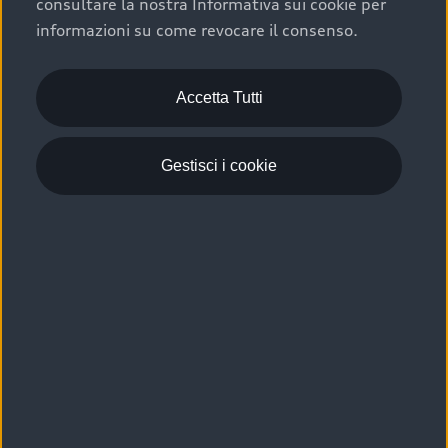
consultare la nostra Informativa sui cookie per
Scelta :plus, significa affidarsi ad un prodotto che viene
informazioni su come revocare il consenso.
sottoposto a 110 controlli approfonditi e coperto da
garanzia fino a 4 anni per una maggiore tutela del tuo
acquisto.
Accetta Tutti
Gestisci i cookie
Usato elettrico e ibrido:
efficienza e risparmio
Scegli l’usato elettrico o ibrido e giova dei numerosi
vantaggi che ti assicurano:
›
le auto usate elettriche offrono una guida silenziosa,
costi di gestione ridotti e zero emissioni locali,
›
mentre le auto usate ibride combinano efficienza e