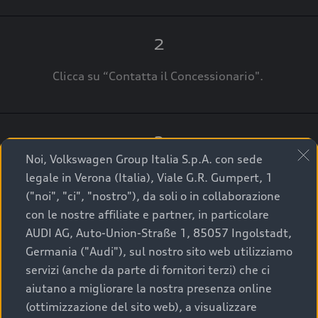
2
Clicca su “Contatta il Concessionario".
3
Noi, Volkswagen Group Italia S.p.A. con sede
A breve verrai ricontattato dal Customer Care
legale in Verona (Italia), Viale G.R. Gumpert, 1
Audi Center o direttamente dal Concessionario
("noi", "ci", "nostro"), da soli o in collaborazione
che ti supporterà per finalizzare la tua richiesta.
con le nostre affiliate e partner, in particolare
AUDI AG, Auto-Union-Straße 1, 85057 Ingolstadt,
Germania ("Audi"), sul nostro sito web utilizziamo
servizi (anche da parte di fornitori terzi) che ci
La qualità di acquistare
aiutano a migliorare la nostra presenza online
(ottimizzazione del sito web), a visualizzare
un’auto usata Audi