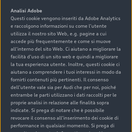
sono:
Analisi Adobe
Questi cookie vengono inseriti da Adobe Analytics
›
chilometraggio: un valore contenuto corrisponde a
e raccolgono informazioni su come l'utente
uno stato migliore del veicolo e a una maggiore
durata nel tempo;
utilizza il nostro sito Web, e.g. pagine a cui
accede più frequentemente e come si muove
›
cronologia dei tagliandi: una documentazione
all'interno del sito Web. Ci aiutano a migliorare la
completa della vettura certifica una manutenzione
facilità d'uso di un sito web e quindi a migliorare
costante e accurata;
la tua esperienza utente. Inoltre, questi cookie ci
›
condizioni della carrozzeria e degli interni: una
aiutano a comprendere i tuoi interessi in modo da
buona conservazione evidenzia cura e attenzione del
fornirti contenuti più pertinenti. Il consenso
precedente proprietario;
dell'utente vale sia per Audi che per noi, poiché
entrambe le parti utilizzano i dati raccolti per le
›
efficienza meccanica: motore, trasmissione e
proprie analisi in relazione alle finalità sopra
componenti principali in ottimo stato garantiscono
indicate. Si prega di notare che è possibile
prestazioni affidabili e sicure.
revocare il consenso all'inserimento dei cookie di
Acquistare un’auto usata in una Concessionaria ufficiale
performance in qualsiasi momento. Si prega di
Audi che offre l’usato garantito tramite Audi Prima