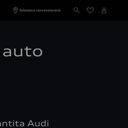
Seleziona concessionaria
a auto
ntita Audi