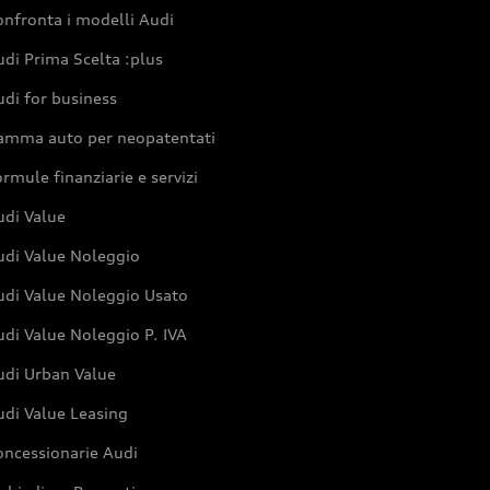
nfronta i modelli Audi
di Prima Scelta :plus
di for business
amma auto per neopatentati
rmule finanziarie e servizi
udi Value
udi Value Noleggio
udi Value Noleggio Usato
di Value Noleggio P. IVA
udi Urban Value
udi Value Leasing
oncessionarie Audi