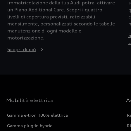
immatricolazione della tua Audi potrai attivare
s
un Piano Additional Care. Scopri i quattro
q
livelli di copertura previsti, rateizzabili
c
mensilmente, personalizzati secondo le tabelle
m
manutenzione di ogni modello e
S
motorizzazione.
U
Scopri di più
Mobilità elettrica
A
Gamma e-tron 100% elettrica
R
Gamma plug-in hybrid
Ri