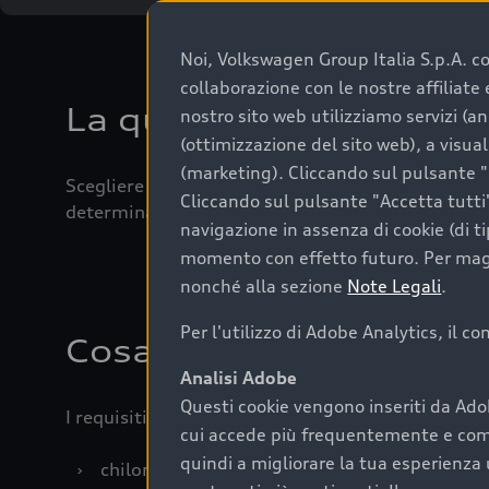
Noi, Volkswagen Group Italia S.p.A. con
collaborazione con le nostre affiliat
La qualità di acquistar
nostro sito web utilizziamo servizi (an
(ottimizzazione del sito web), a visua
(marketing). Cliccando sul pulsante "G
Scegliere un’auto usata è una decisione che coniug
Cliccando sul pulsante "Accetta tutti"
determinanti come la garanzia inclusa e l’affidabi
navigazione in assenza di cookie (di t
momento con effetto futuro. Per maggi
nonché alla sezione
Note Legali
.
Per l'utilizzo di Adobe Analytics, il c
Cosa sapere prima di a
Analisi Adobe
Questi cookie vengono inseriti da Ado
I requisiti fondamentali da considerare prima di a
cui accede più frequentemente e come 
quindi a migliorare la tua esperienza 
›
chilometraggio: un valore contenuto corrispo