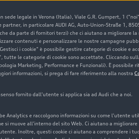
 sede legale in Verona (Italia), Viale G.R. Gumpert, 1 ("noi", 
e e partner, in particolare AUDI AG, Auto-Union-Straße 1, 85
e un’auto usata Audi
che da parte di fornitori terzi) che ci aiutano a migliorare l
lizzare contenuti e personalizzare le nostre campagne pubbli
estisci i cookie" è possibile gestire categorie di cookie e a
a convenienza, affidabilità e sostenibilità. Per fare un ac
, tutte le categorie di cookie sono accettate. Cliccando sull
lità del marchio. Audi offre l’auto usata perfetta tramite
ipologia Marketing, Performance e Funzionali). È possibile rit
ori informazioni, si prega di fare riferimento alla nostra
C
onsenso fornito dall'utente si applica sia ad Audi che a noi.
cquistare la tua prossima 
be Analytics e raccolgono informazioni su come l'utente utili
cquistare un’auto usata, oltre al prezzo e all'aspetto, son
si muove all'interno del sito Web. Ci aiutano a migliorare la
utente. Inoltre, questi cookie ci aiutano a comprendere i tuo
nde a uno stato migliore del veicolo e a una maggiore du