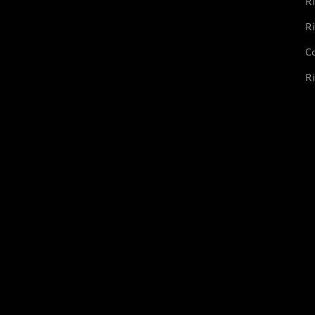
Ri
Ri
Co
Ri