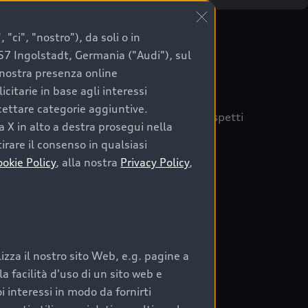
"ci", "nostro"), da soli o in
057 Ingolstadt, Germania ("Audi"), sul
a nostra presenza online
citarie in base agli interessi
ccettare categorie aggiuntive.
quisto sicuro, è essenziale considerare aspetti
a X in alto a destra prosegui nella
 Audi Prima Scelta :plus
irare il consenso in qualsiasi
ookie Policy
, alla nostra
Privacy Policy
,
auto
zza il nostro sito Web, e.g. pagine a
o:
 facilità d'uso di un sito web e
i interessi in modo da fornirti
rata nel tempo;