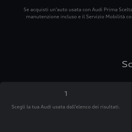
Se acquisti un’auto usata con Audi Prima Scelta
manutenzione incluso e il Servizio Mobilità con
Sc
1
Scegli la tua Audi usata dall’elenco dei risultati.