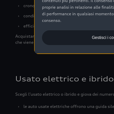
contenuti più pertinenti. Il consenso d
›
cronologia dei tagliandi: una documentazione
proprie analisi in relazione alle final
di performance in qualsiasi momento. 
›
condizioni della carrozzeria e degli interni: 
consenso.
›
efficienza meccanica: motore, trasmissione e 
Acquistare un’auto usata in una Concessionaria uff
Gestisci i c
che viene sottoposto a 110 controlli approfonditi
Usato elettrico e ibrido
Scegli l’usato elettrico o ibrido e giova dei numer
›
le auto usate elettriche offrono una guida sile