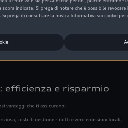
ell'utente vale sia per Audi che per noi, poiché entrambe le p
 completa della vettura certifica una manutenzione costa
ità sopra indicate. Si prega di notare che è possibile revocare
Si prega di consultare la nostra Informativa sui cookie per 
una buona conservazione evidenzia cura e attenzione del pr
componenti principali in ottimo stato garantiscono prestaz
iciale Audi che offre l’usato garantito tramite Audi Prima
ookie
Ac
 e coperto da garanzia fino a 4 anni per una maggiore tute
: efficienza e risparmio
osi vantaggi che ti assicurano:
nziosa, costi di gestione ridotti e zero emissioni locali,