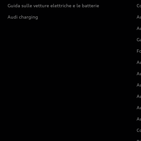
Guida sulle vetture elettriche e le batterie
Co
Audi charging
Au
Au
G
Fo
A
A
A
Au
A
A
C