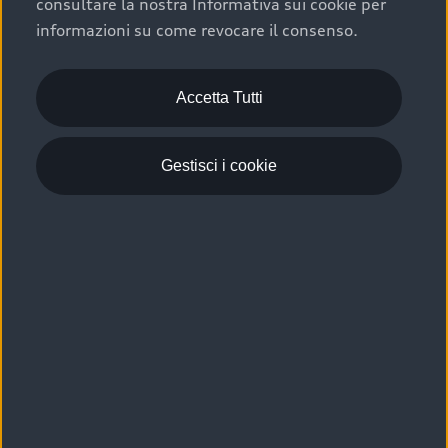
consultare la nostra Informativa sui cookie per
Scelta :plus, significa affidarsi ad un prodotto che viene
informazioni su come revocare il consenso.
sottoposto a 110 controlli approfonditi e coperto da
garanzia fino a 4 anni per una maggiore tutela del tuo
acquisto.
Accetta Tutti
Gestisci i cookie
Usato elettrico e ibrido:
efficienza e risparmio
Scegli l’usato elettrico o ibrido e giova dei numerosi
vantaggi che ti assicurano:
›
le auto usate elettriche offrono una guida silenziosa,
costi di gestione ridotti e zero emissioni locali,
›
mentre le auto usate ibride combinano efficienza e