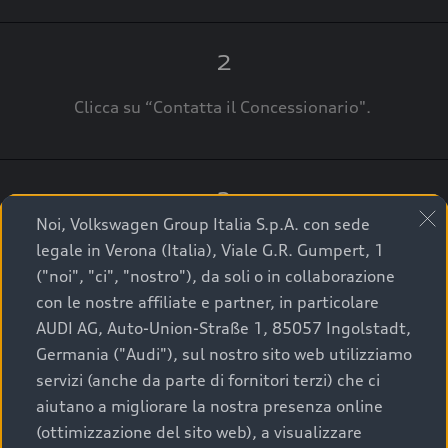
2
Clicca su “Contatta il Concessionario".
3
Noi, Volkswagen Group Italia S.p.A. con sede
A breve verrai ricontattato dal Customer Care
legale in Verona (Italia), Viale G.R. Gumpert, 1
Audi Center o direttamente dal Concessionario
("noi", "ci", "nostro"), da soli o in collaborazione
che ti supporterà per finalizzare la tua richiesta.
con le nostre affiliate e partner, in particolare
AUDI AG, Auto-Union-Straße 1, 85057 Ingolstadt,
Germania ("Audi"), sul nostro sito web utilizziamo
servizi (anche da parte di fornitori terzi) che ci
La qualità di acquistare
aiutano a migliorare la nostra presenza online
(ottimizzazione del sito web), a visualizzare
un’auto usata Audi