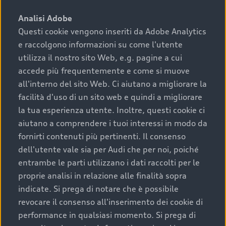
sono:
Analisi Adobe
Questi cookie vengono inseriti da Adobe Analytics
›
chilometraggio: un valore contenuto corrisponde a
e raccolgono informazioni su come l'utente
uno stato migliore del veicolo e a una maggiore
durata nel tempo;
utilizza il nostro sito Web, e.g. pagine a cui
accede più frequentemente e come si muove
›
cronologia dei tagliandi: una documentazione
all'interno del sito Web. Ci aiutano a migliorare la
completa della vettura certifica una manutenzione
facilità d'uso di un sito web e quindi a migliorare
costante e accurata;
la tua esperienza utente. Inoltre, questi cookie ci
›
condizioni della carrozzeria e degli interni: una
aiutano a comprendere i tuoi interessi in modo da
buona conservazione evidenzia cura e attenzione del
fornirti contenuti più pertinenti. Il consenso
precedente proprietario;
dell'utente vale sia per Audi che per noi, poiché
entrambe le parti utilizzano i dati raccolti per le
›
efficienza meccanica: motore, trasmissione e
proprie analisi in relazione alle finalità sopra
componenti principali in ottimo stato garantiscono
indicate. Si prega di notare che è possibile
prestazioni affidabili e sicure.
revocare il consenso all'inserimento dei cookie di
Acquistare un’auto usata in una Concessionaria ufficiale
performance in qualsiasi momento. Si prega di
Audi che offre l’usato garantito tramite Audi Prima