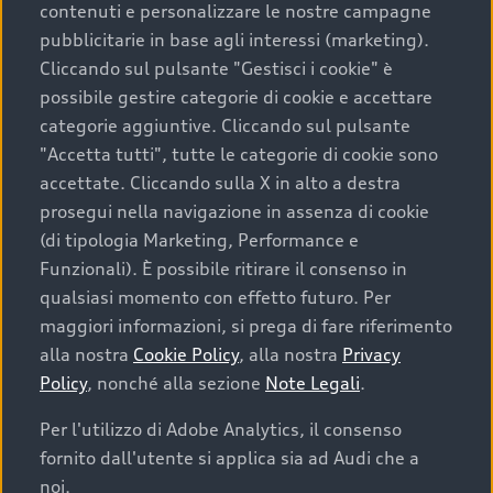
contenuti e personalizzare le nostre campagne
pubblicitarie in base agli interessi (marketing).
Scegliere un’auto usata è una decisione che coniuga
Cliccando sul pulsante "Gestisci i cookie" è
convenienza, affidabilità e sostenibilità. Per fare un
possibile gestire categorie di cookie e accettare
acquisto sicuro, è essenziale considerare aspetti
categorie aggiuntive. Cliccando sul pulsante
determinanti come la garanzia inclusa e l’affidabilità del
"Accetta tutti", tutte le categorie di cookie sono
marchio. Audi offre l’auto usata perfetta tramite Audi
accettate. Cliccando sulla X in alto a destra
Prima Scelta :plus
prosegui nella navigazione in assenza di cookie
(di tipologia Marketing, Performance e
Funzionali). È possibile ritirare il consenso in
qualsiasi momento con effetto futuro. Per
Cosa sapere prima di
maggiori informazioni, si prega di fare riferimento
acquistare la tua prossima
alla nostra
Cookie Policy
, alla nostra
Privacy
Policy
, nonché alla sezione
Note Legali
.
auto
Per l'utilizzo di Adobe Analytics, il consenso
fornito dall'utente si applica sia ad Audi che a
I requisiti fondamentali da considerare prima di
acquistare un’auto usata, oltre al prezzo e all'aspetto,
noi.