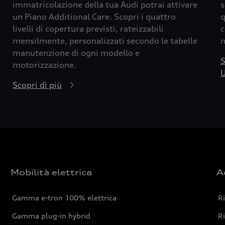
immatricolazione della tua Audi potrai attivare
s
un Piano Additional Care. Scopri i quattro
q
livelli di copertura previsti, rateizzabili
c
mensilmente, personalizzati secondo le tabelle
m
manutenzione di ogni modello e
S
motorizzazione.
U
Scopri di più
Mobilità elettrica
A
Gamma e-tron 100% elettrica
R
Gamma plug-in hybrid
Ri