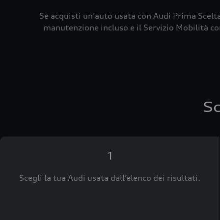
Se acquisti un’auto usata con Audi Prima Scelta
manutenzione incluso e il Servizio Mobilità con
Sc
1
Scegli la tua Audi usata dall’elenco dei risultati.