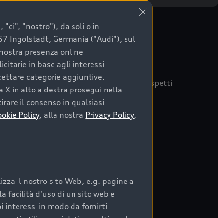
"ci", "nostro"), da soli o in
057 Ingolstadt, Germania ("Audi"), sul
a nostra presenza online
citarie in base agli interessi
ccettare categorie aggiuntive.
quisto sicuro, è essenziale considerare aspetti
a X in alto a destra prosegui nella
 Audi Prima Scelta :plus
irare il consenso in qualsiasi
ookie Policy
, alla nostra
Privacy Policy
,
auto
zza il nostro sito Web, e.g. pagine a
o:
 facilità d'uso di un sito web e
i interessi in modo da fornirti
rata nel tempo;