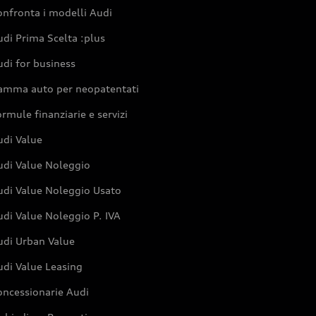
nfronta i modelli Audi
di Prima Scelta :plus
di for business
amma auto per neopatentati
rmule finanziarie e servizi
udi Value
udi Value Noleggio
udi Value Noleggio Usato
di Value Noleggio P. IVA
udi Urban Value
udi Value Leasing
oncessionarie Audi