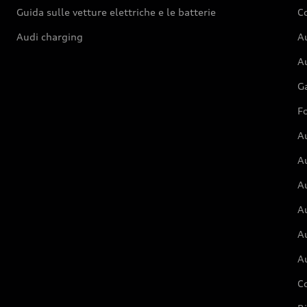
Guida sulle vetture elettriche e le batterie
Co
Audi charging
Au
Au
G
Fo
A
A
A
Au
A
A
C