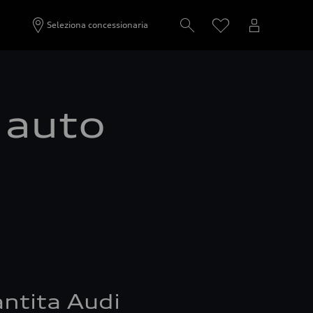
Seleziona concessionaria
a auto
ntita Audi