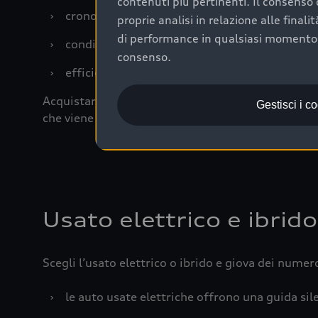
contenuti più pertinenti. Il consenso d
›
cronologia dei tagliandi: una documentazione
proprie analisi in relazione alle final
di performance in qualsiasi momento. 
›
condizioni della carrozzeria e degli interni: 
consenso.
›
efficienza meccanica: motore, trasmissione e 
Acquistare un’auto usata in una Concessionaria uff
Gestisci i c
che viene sottoposto a 110 controlli approfonditi
Usato elettrico e ibrido
Scegli l’usato elettrico o ibrido e giova dei numer
›
le auto usate elettriche offrono una guida sile