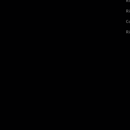
Ri
Ri
Co
Ri