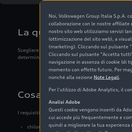
Noi, Volkswagen Group Italia S.p.A. con
collaborazione con le nostre affiliat
La qualità di acquistar
nostro sito web utilizziamo servizi (an
(ottimizzazione del sito web), a visua
(marketing). Cliccando sul pulsante "G
Scegliere un’auto usata è una decisione che coniug
Cliccando sul pulsante "Accetta tutti"
determinanti come la garanzia inclusa e l’affidabi
navigazione in assenza di cookie (di t
momento con effetto futuro. Per maggi
nonché alla sezione
Note Legali
.
Per l'utilizzo di Adobe Analytics, il c
Cosa sapere prima di a
Analisi Adobe
Questi cookie vengono inseriti da Ado
I requisiti fondamentali da considerare prima di a
cui accede più frequentemente e come 
quindi a migliorare la tua esperienza 
›
chilometraggio: un valore contenuto corrispo