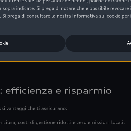
ell'utente vale sia per Audi che per noi, poiché entrambe le p
 completa della vettura certifica una manutenzione costa
ità sopra indicate. Si prega di notare che è possibile revocare
Si prega di consultare la nostra Informativa sui cookie per 
una buona conservazione evidenzia cura e attenzione del pr
componenti principali in ottimo stato garantiscono prestaz
iciale Audi che offre l’usato garantito tramite Audi Prima
ookie
Ac
 e coperto da garanzia fino a 4 anni per una maggiore tute
: efficienza e risparmio
osi vantaggi che ti assicurano:
nziosa, costi di gestione ridotti e zero emissioni locali,