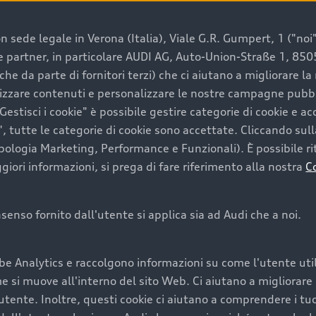
 sede legale in Verona (Italia), Viale G.R. Gumpert, 1 ("noi", 
e e partner, in particolare AUDI AG, Auto-Union-Straße 1, 85
e un’auto usata Audi
che da parte di fornitori terzi) che ci aiutano a migliorare l
lizzare contenuti e personalizzare le nostre campagne pubbli
estisci i cookie" è possibile gestire categorie di cookie e a
a convenienza, affidabilità e sostenibilità. Per fare un ac
, tutte le categorie di cookie sono accettate. Cliccando sull
lità del marchio. Audi offre l’auto usata perfetta tramite
ipologia Marketing, Performance e Funzionali). È possibile rit
ori informazioni, si prega di fare riferimento alla nostra
C
onsenso fornito dall'utente si applica sia ad Audi che a noi.
cquistare la tua prossima 
be Analytics e raccolgono informazioni su come l'utente utili
cquistare un’auto usata, oltre al prezzo e all'aspetto, son
si muove all'interno del sito Web. Ci aiutano a migliorare la
utente. Inoltre, questi cookie ci aiutano a comprendere i tuo
nde a uno stato migliore del veicolo e a una maggiore du