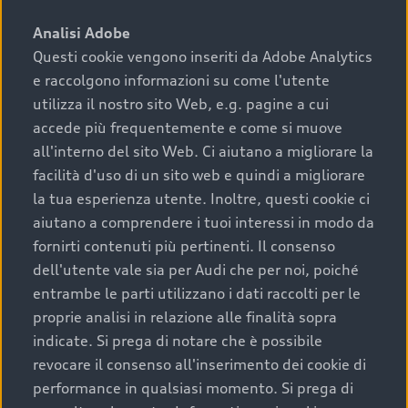
sono:
Analisi Adobe
Questi cookie vengono inseriti da Adobe Analytics
›
chilometraggio: un valore contenuto corrisponde a
e raccolgono informazioni su come l'utente
uno stato migliore del veicolo e a una maggiore
durata nel tempo;
utilizza il nostro sito Web, e.g. pagine a cui
accede più frequentemente e come si muove
›
cronologia dei tagliandi: una documentazione
all'interno del sito Web. Ci aiutano a migliorare la
completa della vettura certifica una manutenzione
facilità d'uso di un sito web e quindi a migliorare
costante e accurata;
la tua esperienza utente. Inoltre, questi cookie ci
›
condizioni della carrozzeria e degli interni: una
aiutano a comprendere i tuoi interessi in modo da
buona conservazione evidenzia cura e attenzione del
fornirti contenuti più pertinenti. Il consenso
precedente proprietario;
dell'utente vale sia per Audi che per noi, poiché
entrambe le parti utilizzano i dati raccolti per le
›
efficienza meccanica: motore, trasmissione e
proprie analisi in relazione alle finalità sopra
componenti principali in ottimo stato garantiscono
indicate. Si prega di notare che è possibile
prestazioni affidabili e sicure.
revocare il consenso all'inserimento dei cookie di
Acquistare un’auto usata in una Concessionaria ufficiale
performance in qualsiasi momento. Si prega di
Audi che offre l’usato garantito tramite Audi Prima