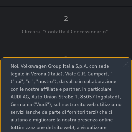
2
Clicca su “Contatta il Concessionario".
3
Noi, Volkswagen Group Italia S.p.A. con sede
A breve verrai ricontattato dal Customer Care
legale in Verona (Italia), Viale G.R. Gumpert, 1
Audi Center o direttamente dal Concessionario
("noi", "ci", "nostro"), da soli o in collaborazione
che ti supporterà per finalizzare la tua richiesta.
con le nostre affiliate e partner, in particolare
AUDI AG, Auto-Union-Straße 1, 85057 Ingolstadt,
Germania ("Audi"), sul nostro sito web utilizziamo
servizi (anche da parte di fornitori terzi) che ci
La qualità di acquistare
aiutano a migliorare la nostra presenza online
(ottimizzazione del sito web), a visualizzare
un’auto usata Audi