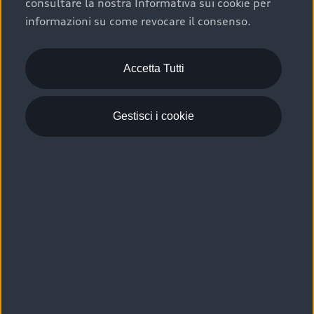
consultare la nostra Informativa sui cookie per
Scelta :plus, significa affidarsi ad un prodotto che viene
informazioni su come revocare il consenso.
sottoposto a 110 controlli approfonditi e coperto da
garanzia fino a 4 anni per una maggiore tutela del tuo
acquisto.
Accetta Tutti
Gestisci i cookie
Usato elettrico e ibrido:
efficienza e risparmio
Scegli l’usato elettrico o ibrido e giova dei numerosi
vantaggi che ti assicurano:
›
le auto usate elettriche offrono una guida silenziosa,
costi di gestione ridotti e zero emissioni locali,
›
mentre le auto usate ibride combinano efficienza e