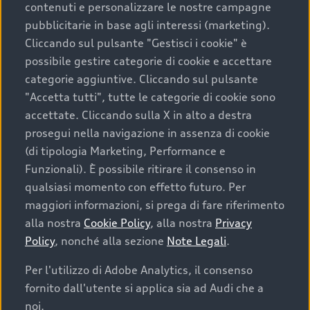
contenuti e personalizzare le nostre campagne
pubblicitarie in base agli interessi (marketing).
Scegliere un’auto usata è una decisione che coniuga
Cliccando sul pulsante "Gestisci i cookie" è
convenienza, affidabilità e sostenibilità. Per fare un
possibile gestire categorie di cookie e accettare
acquisto sicuro, è essenziale considerare aspetti
categorie aggiuntive. Cliccando sul pulsante
determinanti come la garanzia inclusa e l’affidabilità del
"Accetta tutti", tutte le categorie di cookie sono
marchio. Audi offre l’auto usata perfetta tramite Audi
accettate. Cliccando sulla X in alto a destra
Prima Scelta :plus
prosegui nella navigazione in assenza di cookie
(di tipologia Marketing, Performance e
Funzionali). È possibile ritirare il consenso in
qualsiasi momento con effetto futuro. Per
Cosa sapere prima di
maggiori informazioni, si prega di fare riferimento
acquistare la tua prossima
alla nostra
Cookie Policy
, alla nostra
Privacy
Policy
, nonché alla sezione
Note Legali
.
auto
Per l'utilizzo di Adobe Analytics, il consenso
fornito dall'utente si applica sia ad Audi che a
I requisiti fondamentali da considerare prima di
acquistare un’auto usata, oltre al prezzo e all'aspetto,
noi.