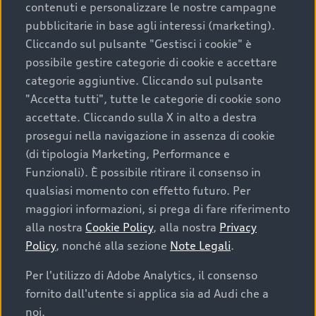
contenuti e personalizzare le nostre campagne
pubblicitarie in base agli interessi (marketing).
Scegliere un’auto usata è una decisione che coniuga
Cliccando sul pulsante "Gestisci i cookie" è
convenienza, affidabilità e sostenibilità. Per fare un
possibile gestire categorie di cookie e accettare
acquisto sicuro, è essenziale considerare aspetti
categorie aggiuntive. Cliccando sul pulsante
determinanti come la garanzia inclusa e l’affidabilità del
"Accetta tutti", tutte le categorie di cookie sono
marchio. Audi offre l’auto usata perfetta tramite Audi
accettate. Cliccando sulla X in alto a destra
Prima Scelta :plus
prosegui nella navigazione in assenza di cookie
(di tipologia Marketing, Performance e
Funzionali). È possibile ritirare il consenso in
qualsiasi momento con effetto futuro. Per
Cosa sapere prima di
maggiori informazioni, si prega di fare riferimento
acquistare la tua prossima
alla nostra
Cookie Policy
, alla nostra
Privacy
Policy
, nonché alla sezione
Note Legali
.
auto
Per l'utilizzo di Adobe Analytics, il consenso
fornito dall'utente si applica sia ad Audi che a
I requisiti fondamentali da considerare prima di
acquistare un’auto usata, oltre al prezzo e all'aspetto,
noi.