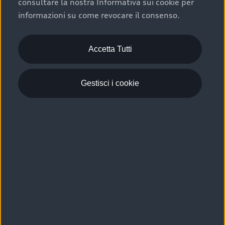
consultare la nostra Informativa sui cookie per
Scelta :plus, significa affidarsi ad un prodotto che viene
informazioni su come revocare il consenso.
sottoposto a 110 controlli approfonditi e coperto da
garanzia fino a 4 anni per una maggiore tutela del tuo
acquisto.
Accetta Tutti
Gestisci i cookie
Usato elettrico e ibrido:
efficienza e risparmio
Scegli l’usato elettrico o ibrido e giova dei numerosi
vantaggi che ti assicurano:
›
le auto usate elettriche offrono una guida silenziosa,
costi di gestione ridotti e zero emissioni locali,
›
mentre le auto usate ibride combinano efficienza e