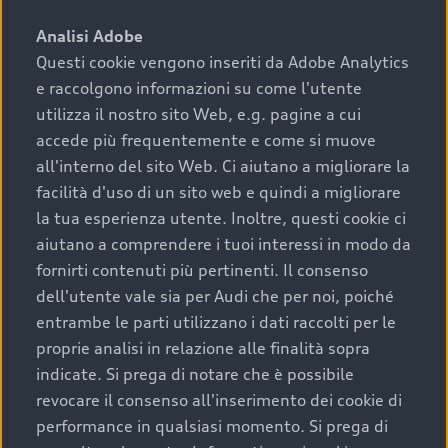
sono:
Analisi Adobe
Questi cookie vengono inseriti da Adobe Analytics
›
chilometraggio: un valore contenuto corrisponde a
e raccolgono informazioni su come l'utente
uno stato migliore del veicolo e a una maggiore
durata nel tempo;
utilizza il nostro sito Web, e.g. pagine a cui
accede più frequentemente e come si muove
›
cronologia dei tagliandi: una documentazione
all'interno del sito Web. Ci aiutano a migliorare la
completa della vettura certifica una manutenzione
facilità d'uso di un sito web e quindi a migliorare
costante e accurata;
la tua esperienza utente. Inoltre, questi cookie ci
›
condizioni della carrozzeria e degli interni: una
aiutano a comprendere i tuoi interessi in modo da
buona conservazione evidenzia cura e attenzione del
fornirti contenuti più pertinenti. Il consenso
precedente proprietario;
dell'utente vale sia per Audi che per noi, poiché
entrambe le parti utilizzano i dati raccolti per le
›
efficienza meccanica: motore, trasmissione e
proprie analisi in relazione alle finalità sopra
componenti principali in ottimo stato garantiscono
indicate. Si prega di notare che è possibile
prestazioni affidabili e sicure.
revocare il consenso all'inserimento dei cookie di
Acquistare un’auto usata in una Concessionaria ufficiale
performance in qualsiasi momento. Si prega di
Audi che offre l’usato garantito tramite Audi Prima