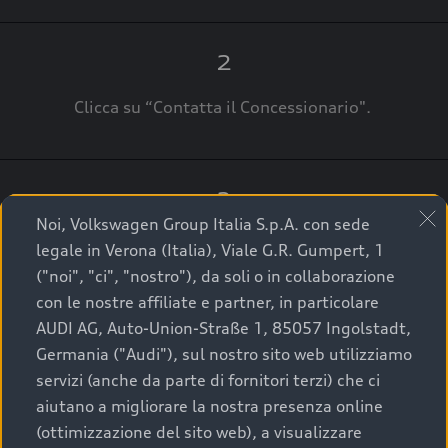
2
Clicca su “Contatta il Concessionario".
3
Noi, Volkswagen Group Italia S.p.A. con sede
A breve verrai ricontattato dal Customer Care
legale in Verona (Italia), Viale G.R. Gumpert, 1
Audi Center o direttamente dal Concessionario
("noi", "ci", "nostro"), da soli o in collaborazione
che ti supporterà per finalizzare la tua richiesta.
con le nostre affiliate e partner, in particolare
AUDI AG, Auto-Union-Straße 1, 85057 Ingolstadt,
Germania ("Audi"), sul nostro sito web utilizziamo
servizi (anche da parte di fornitori terzi) che ci
La qualità di acquistare
aiutano a migliorare la nostra presenza online
(ottimizzazione del sito web), a visualizzare
un’auto usata Audi