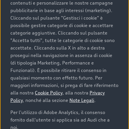
contenuti e personalizzare le nostre campagne
pubblicitarie in base agli interessi (marketing).
Scegliere un’auto usata è una decisione che coniuga
Cliccando sul pulsante "Gestisci i cookie" è
convenienza, affidabilità e sostenibilità. Per fare un
possibile gestire categorie di cookie e accettare
acquisto sicuro, è essenziale considerare aspetti
categorie aggiuntive. Cliccando sul pulsante
determinanti come la garanzia inclusa e l’affidabilità del
"Accetta tutti", tutte le categorie di cookie sono
marchio. Audi offre l’auto usata perfetta tramite Audi
accettate. Cliccando sulla X in alto a destra
Prima Scelta :plus
prosegui nella navigazione in assenza di cookie
(di tipologia Marketing, Performance e
Funzionali). È possibile ritirare il consenso in
qualsiasi momento con effetto futuro. Per
Cosa sapere prima di
maggiori informazioni, si prega di fare riferimento
acquistare la tua prossima
alla nostra
Cookie Policy
, alla nostra
Privacy
Policy
, nonché alla sezione
Note Legali
.
auto
Per l'utilizzo di Adobe Analytics, il consenso
fornito dall'utente si applica sia ad Audi che a
I requisiti fondamentali da considerare prima di
acquistare un’auto usata, oltre al prezzo e all'aspetto,
noi.