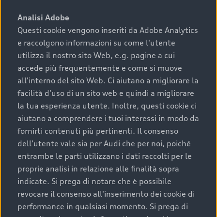
sono:
Analisi Adobe
Questi cookie vengono inseriti da Adobe Analytics
›
chilometraggio: un valore contenuto corrisponde a
e raccolgono informazioni su come l'utente
uno stato migliore del veicolo e a una maggiore
durata nel tempo;
utilizza il nostro sito Web, e.g. pagine a cui
accede più frequentemente e come si muove
›
cronologia dei tagliandi: una documentazione
all'interno del sito Web. Ci aiutano a migliorare la
completa della vettura certifica una manutenzione
facilità d'uso di un sito web e quindi a migliorare
costante e accurata;
la tua esperienza utente. Inoltre, questi cookie ci
›
condizioni della carrozzeria e degli interni: una
aiutano a comprendere i tuoi interessi in modo da
buona conservazione evidenzia cura e attenzione del
fornirti contenuti più pertinenti. Il consenso
precedente proprietario;
dell'utente vale sia per Audi che per noi, poiché
entrambe le parti utilizzano i dati raccolti per le
›
efficienza meccanica: motore, trasmissione e
proprie analisi in relazione alle finalità sopra
componenti principali in ottimo stato garantiscono
indicate. Si prega di notare che è possibile
prestazioni affidabili e sicure.
revocare il consenso all'inserimento dei cookie di
Acquistare un’auto usata in una Concessionaria ufficiale
performance in qualsiasi momento. Si prega di
Audi che offre l’usato garantito tramite Audi Prima