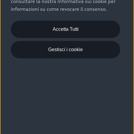
consultare la nostra Informativa sui cookie per
Scelta :plus, significa affidarsi ad un prodotto che viene
informazioni su come revocare il consenso.
sottoposto a 110 controlli approfonditi e coperto da
garanzia fino a 4 anni per una maggiore tutela del tuo
acquisto.
Accetta Tutti
Gestisci i cookie
Usato elettrico e ibrido:
efficienza e risparmio
Scegli l’usato elettrico o ibrido e giova dei numerosi
vantaggi che ti assicurano:
›
le auto usate elettriche offrono una guida silenziosa,
costi di gestione ridotti e zero emissioni locali,
›
mentre le auto usate ibride combinano efficienza e