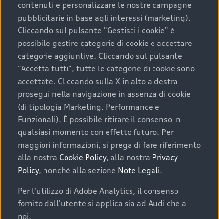
contenuti e personalizzare le nostre campagne
pubblicitarie in base agli interessi (marketing).
Scegliere un’auto usata è una decisione che coniuga
Cliccando sul pulsante "Gestisci i cookie" è
convenienza, affidabilità e sostenibilità. Per fare un
possibile gestire categorie di cookie e accettare
acquisto sicuro, è essenziale considerare aspetti
categorie aggiuntive. Cliccando sul pulsante
determinanti come la garanzia inclusa e l’affidabilità del
"Accetta tutti", tutte le categorie di cookie sono
marchio. Audi offre l’auto usata perfetta tramite Audi
accettate. Cliccando sulla X in alto a destra
Prima Scelta :plus
prosegui nella navigazione in assenza di cookie
(di tipologia Marketing, Performance e
Funzionali). È possibile ritirare il consenso in
qualsiasi momento con effetto futuro. Per
Cosa sapere prima di
maggiori informazioni, si prega di fare riferimento
acquistare la tua prossima
alla nostra
Cookie Policy
, alla nostra
Privacy
Policy
, nonché alla sezione
Note Legali
.
auto
Per l'utilizzo di Adobe Analytics, il consenso
fornito dall'utente si applica sia ad Audi che a
I requisiti fondamentali da considerare prima di
acquistare un’auto usata, oltre al prezzo e all'aspetto,
noi.