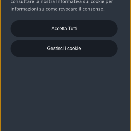
consultare la nostra Informativa sui cookie per
Scelta :plus, significa affidarsi ad un prodotto che viene
informazioni su come revocare il consenso.
sottoposto a 110 controlli approfonditi e coperto da
garanzia fino a 4 anni per una maggiore tutela del tuo
acquisto.
Accetta Tutti
Gestisci i cookie
Usato elettrico e ibrido:
efficienza e risparmio
Scegli l’usato elettrico o ibrido e giova dei numerosi
vantaggi che ti assicurano:
›
le auto usate elettriche offrono una guida silenziosa,
costi di gestione ridotti e zero emissioni locali,
›
mentre le auto usate ibride combinano efficienza e