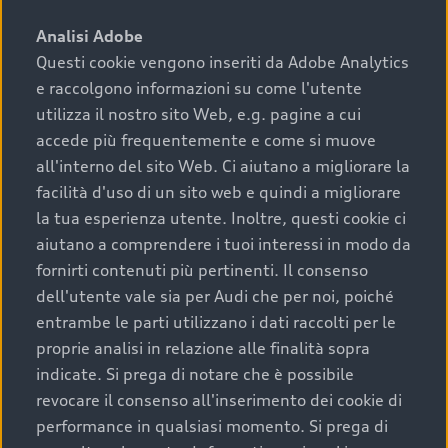
sono:
Analisi Adobe
Questi cookie vengono inseriti da Adobe Analytics
›
chilometraggio: un valore contenuto corrisponde a
e raccolgono informazioni su come l'utente
uno stato migliore del veicolo e a una maggiore
durata nel tempo;
utilizza il nostro sito Web, e.g. pagine a cui
accede più frequentemente e come si muove
›
cronologia dei tagliandi: una documentazione
all'interno del sito Web. Ci aiutano a migliorare la
completa della vettura certifica una manutenzione
facilità d'uso di un sito web e quindi a migliorare
costante e accurata;
la tua esperienza utente. Inoltre, questi cookie ci
›
condizioni della carrozzeria e degli interni: una
aiutano a comprendere i tuoi interessi in modo da
buona conservazione evidenzia cura e attenzione del
fornirti contenuti più pertinenti. Il consenso
precedente proprietario;
dell'utente vale sia per Audi che per noi, poiché
entrambe le parti utilizzano i dati raccolti per le
›
efficienza meccanica: motore, trasmissione e
proprie analisi in relazione alle finalità sopra
componenti principali in ottimo stato garantiscono
indicate. Si prega di notare che è possibile
prestazioni affidabili e sicure.
revocare il consenso all'inserimento dei cookie di
Acquistare un’auto usata in una Concessionaria ufficiale
performance in qualsiasi momento. Si prega di
Audi che offre l’usato garantito tramite Audi Prima