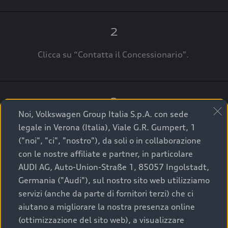
2
Clicca su “Contatta il Concessionario".
3
Noi, Volkswagen Group Italia S.p.A. con sede
A breve verrai ricontattato dal Customer Care
legale in Verona (Italia), Viale G.R. Gumpert, 1
Audi Center o direttamente dal Concessionario
("noi", "ci", "nostro"), da soli o in collaborazione
che ti supporterà per finalizzare la tua richiesta.
con le nostre affiliate e partner, in particolare
AUDI AG, Auto-Union-Straße 1, 85057 Ingolstadt,
Germania ("Audi"), sul nostro sito web utilizziamo
servizi (anche da parte di fornitori terzi) che ci
La qualità di acquistare
aiutano a migliorare la nostra presenza online
(ottimizzazione del sito web), a visualizzare
un’auto usata Audi