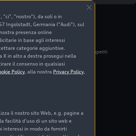
"ci", "nostro"), da soli o in
057 Ingolstadt, Germania ("Audi"), sul
a nostra presenza online
citarie in base agli interessi
ccettare categorie aggiuntive.
quisto sicuro, è essenziale considerare aspetti
a X in alto a destra prosegui nella
 Audi Prima Scelta :plus
irare il consenso in qualsiasi
ookie Policy
, alla nostra
Privacy Policy
,
auto
zza il nostro sito Web, e.g. pagine a
o:
 facilità d'uso di un sito web e
i interessi in modo da fornirti
rata nel tempo;