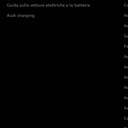
Guida sulle vetture elettriche e le batterie
Co
Audi charging
Au
Au
G
Fo
A
A
A
Au
A
A
C