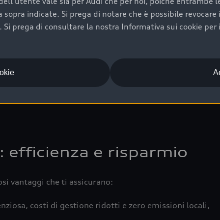
ell'utente vale sia per Audi che per noi, poiché entrambe le p
 completa della vettura certifica una manutenzione costa
ità sopra indicate. Si prega di notare che è possibile revocare
Si prega di consultare la nostra Informativa sui cookie per 
una buona conservazione evidenzia cura e attenzione del pr
componenti principali in ottimo stato garantiscono prestaz
iciale Audi che offre l’usato garantito tramite Audi Prima
ookie
Ac
 e coperto da garanzia fino a 4 anni per una maggiore tute
: efficienza e risparmio
osi vantaggi che ti assicurano:
nziosa, costi di gestione ridotti e zero emissioni locali,