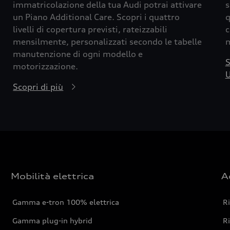
immatricolazione della tua Audi potrai attivare
s
un Piano Additional Care. Scopri i quattro
q
livelli di copertura previsti, rateizzabili
c
mensilmente, personalizzati secondo le tabelle
m
manutenzione di ogni modello e
S
motorizzazione.
U
Scopri di più
Mobilità elettrica
A
Gamma e-tron 100% elettrica
R
Gamma plug-in hybrid
Ri