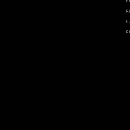
Ri
Ri
Co
Ri