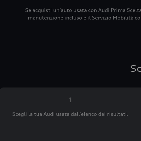
Se acquisti un’auto usata con Audi Prima Scelta
manutenzione incluso e il Servizio Mobilità con
Sc
1
Scegli la tua Audi usata dall’elenco dei risultati.