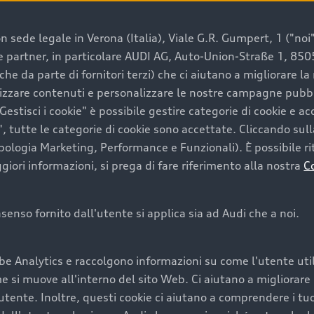
 sede legale in Verona (Italia), Viale G.R. Gumpert, 1 ("noi", 
e e partner, in particolare AUDI AG, Auto-Union-Straße 1, 85
e un’auto usata Audi
che da parte di fornitori terzi) che ci aiutano a migliorare l
lizzare contenuti e personalizzare le nostre campagne pubbli
estisci i cookie" è possibile gestire categorie di cookie e a
a convenienza, affidabilità e sostenibilità. Per fare un ac
, tutte le categorie di cookie sono accettate. Cliccando sull
lità del marchio. Audi offre l’auto usata perfetta tramite
ipologia Marketing, Performance e Funzionali). È possibile rit
ori informazioni, si prega di fare riferimento alla nostra
C
onsenso fornito dall'utente si applica sia ad Audi che a noi.
cquistare la tua prossima 
be Analytics e raccolgono informazioni su come l'utente utili
cquistare un’auto usata, oltre al prezzo e all'aspetto, son
si muove all'interno del sito Web. Ci aiutano a migliorare la
utente. Inoltre, questi cookie ci aiutano a comprendere i tuo
nde a uno stato migliore del veicolo e a una maggiore du