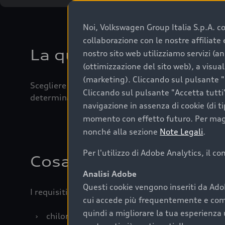
Noi, Volkswagen Group Italia S.p.A. con
collaborazione con le nostre affiliat
La qualità di acquistar
nostro sito web utilizziamo servizi (an
(ottimizzazione del sito web), a visua
(marketing). Cliccando sul pulsante "G
Scegliere un’auto usata è una decisione che coniug
Cliccando sul pulsante "Accetta tutti"
determinanti come la garanzia inclusa e l’affidabi
navigazione in assenza di cookie (di t
momento con effetto futuro. Per maggi
nonché alla sezione
Note Legali
.
Per l'utilizzo di Adobe Analytics, il c
Cosa sapere prima di a
Analisi Adobe
Questi cookie vengono inseriti da Ado
I requisiti fondamentali da considerare prima di a
cui accede più frequentemente e come 
quindi a migliorare la tua esperienza 
›
chilometraggio: un valore contenuto corrispo