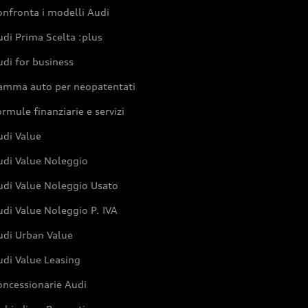
nfronta i modelli Audi
di Prima Scelta :plus
di for business
amma auto per neopatentati
rmule finanziarie e servizi
udi Value
udi Value Noleggio
udi Value Noleggio Usato
di Value Noleggio P. IVA
udi Urban Value
udi Value Leasing
oncessionarie Audi