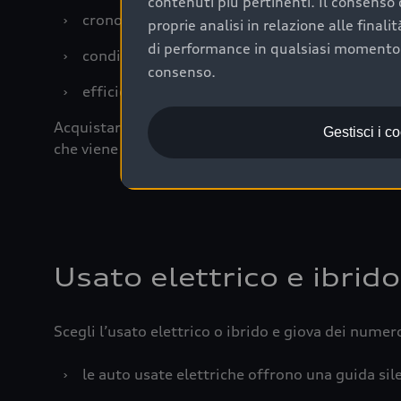
contenuti più pertinenti. Il consenso d
›
cronologia dei tagliandi: una documentazione
proprie analisi in relazione alle final
di performance in qualsiasi momento. 
›
condizioni della carrozzeria e degli interni: 
consenso.
›
efficienza meccanica: motore, trasmissione e 
Acquistare un’auto usata in una Concessionaria uff
Gestisci i c
che viene sottoposto a 110 controlli approfonditi
Usato elettrico e ibrido
Scegli l’usato elettrico o ibrido e giova dei numer
›
le auto usate elettriche offrono una guida sile