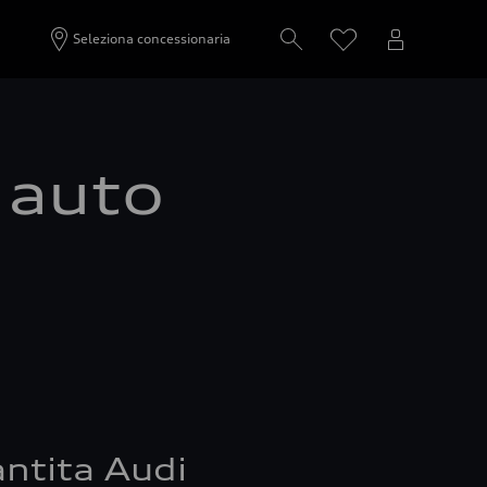
Seleziona concessionaria
a auto
ntita Audi