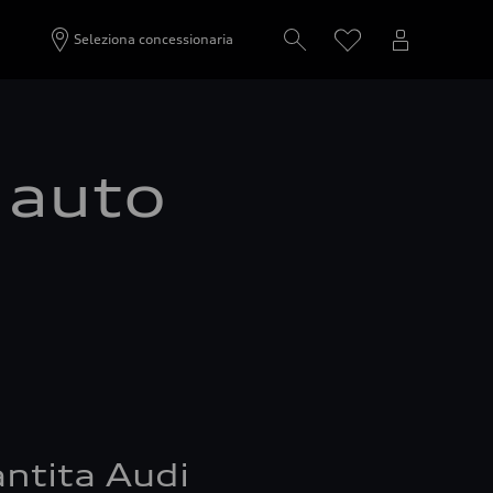
Seleziona concessionaria
a auto
ntita Audi