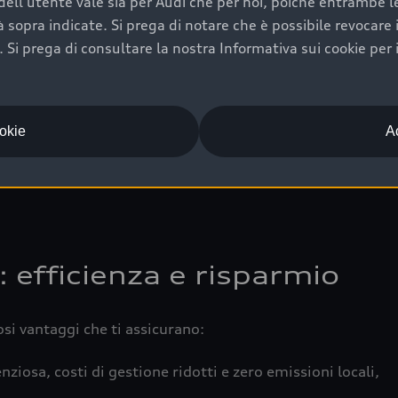
ell'utente vale sia per Audi che per noi, poiché entrambe le p
 completa della vettura certifica una manutenzione costa
ità sopra indicate. Si prega di notare che è possibile revocare
Si prega di consultare la nostra Informativa sui cookie per 
una buona conservazione evidenzia cura e attenzione del pr
componenti principali in ottimo stato garantiscono prestaz
iciale Audi che offre l’usato garantito tramite Audi Prima
ookie
Ac
 e coperto da garanzia fino a 4 anni per una maggiore tute
: efficienza e risparmio
osi vantaggi che ti assicurano:
nziosa, costi di gestione ridotti e zero emissioni locali,