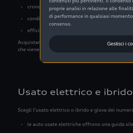
contenuti più pertinenti. Il consenso d
›
cronologia dei tagliandi: una documentazione
proprie analisi in relazione alle final
di performance in qualsiasi momento. 
›
condizioni della carrozzeria e degli interni: 
consenso.
›
efficienza meccanica: motore, trasmissione e 
Acquistare un’auto usata in una Concessionaria uff
Gestisci i c
che viene sottoposto a 110 controlli approfonditi
Usato elettrico e ibrido
Scegli l’usato elettrico o ibrido e giova dei numer
›
le auto usate elettriche offrono una guida sile