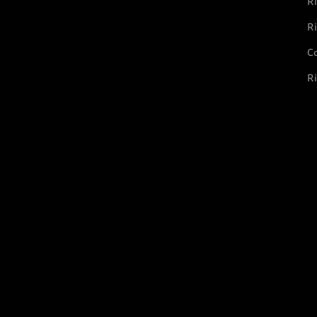
Ri
Ri
Co
Ri