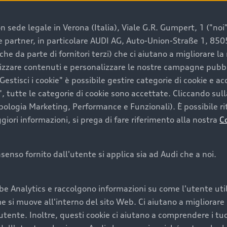
 sede legale in Verona (Italia), Viale G.R. Gumpert, 1 ("noi", 
e e partner, in particolare AUDI AG, Auto-Union-Straße 1, 85
e un’auto usata Audi
che da parte di fornitori terzi) che ci aiutano a migliorare l
lizzare contenuti e personalizzare le nostre campagne pubbli
estisci i cookie" è possibile gestire categorie di cookie e a
a convenienza, affidabilità e sostenibilità. Per fare un ac
, tutte le categorie di cookie sono accettate. Cliccando sull
lità del marchio. Audi offre l’auto usata perfetta tramite
ipologia Marketing, Performance e Funzionali). È possibile rit
ori informazioni, si prega di fare riferimento alla nostra
C
onsenso fornito dall'utente si applica sia ad Audi che a noi.
cquistare la tua prossima 
be Analytics e raccolgono informazioni su come l'utente utili
cquistare un’auto usata, oltre al prezzo e all'aspetto, son
si muove all'interno del sito Web. Ci aiutano a migliorare la
utente. Inoltre, questi cookie ci aiutano a comprendere i tuo
nde a uno stato migliore del veicolo e a una maggiore du