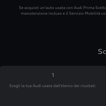
Se acquisti un’auto usata con Audi Prima Scelta
manutenzione incluso e il Servizio Mobilità con
Sc
1
Scegli la tua Audi usata dall’elenco dei risultati.