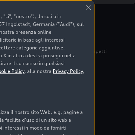
"ci", "nostro"), da soli o in
057 Ingolstadt, Germania ("Audi"), sul
a nostra presenza online
citarie in base agli interessi
ccettare categorie aggiuntive.
quisto sicuro, è essenziale considerare aspetti
a X in alto a destra prosegui nella
 Audi Prima Scelta :plus
irare il consenso in qualsiasi
ookie Policy
, alla nostra
Privacy Policy
,
auto
zza il nostro sito Web, e.g. pagine a
o:
 facilità d'uso di un sito web e
i interessi in modo da fornirti
rata nel tempo;