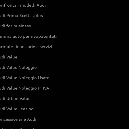
nfronta i modelli Audi
di Prima Scelta :plus
di for business
amma auto per neopatentati
rmule finanziarie e servizi
udi Value
udi Value Noleggio
udi Value Noleggio Usato
di Value Noleggio P. IVA
udi Urban Value
udi Value Leasing
oncessionarie Audi