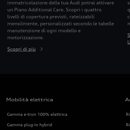
immatricolazione della tua Audi potrai attivare
s
un Piano Additional Care. Scopri i quattro
q
livelli di copertura previsti, rateizzabili
c
mensilmente, personalizzati secondo le tabelle
m
manutenzione di ogni modello e
S
motorizzazione.
U
Scopri di più
Mobilità elettrica
A
Gamma e-tron 100% elettrica
R
Gamma plug-in hybrid
Ri