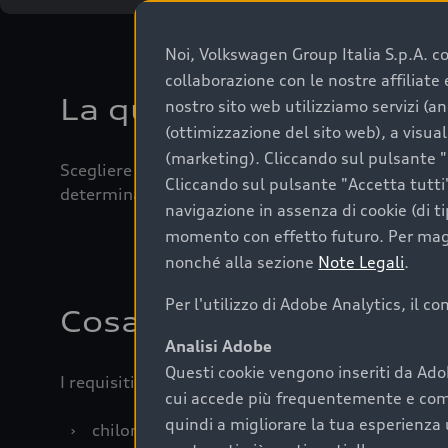
Noi, Volkswagen Group Italia S.p.A. con
collaborazione con le nostre affiliat
La qualità di acquistar
nostro sito web utilizziamo servizi (an
(ottimizzazione del sito web), a visua
(marketing). Cliccando sul pulsante "G
Scegliere un’auto usata è una decisione che coniug
Cliccando sul pulsante "Accetta tutti"
determinanti come la garanzia inclusa e l’affidabi
navigazione in assenza di cookie (di t
momento con effetto futuro. Per maggi
nonché alla sezione
Note Legali
.
Per l'utilizzo di Adobe Analytics, il c
Cosa sapere prima di a
Analisi Adobe
Questi cookie vengono inseriti da Ado
I requisiti fondamentali da considerare prima di a
cui accede più frequentemente e come 
quindi a migliorare la tua esperienza 
›
chilometraggio: un valore contenuto corrispo