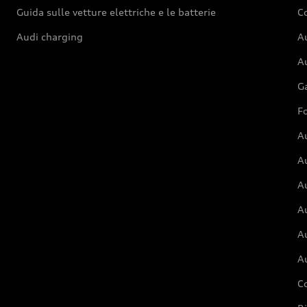
Guida sulle vetture elettriche e le batterie
Co
Audi charging
Au
Au
G
Fo
A
A
A
Au
A
A
C