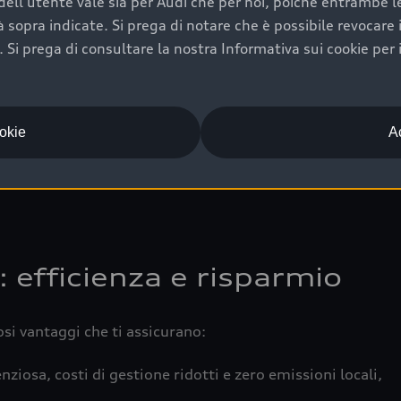
ell'utente vale sia per Audi che per noi, poiché entrambe le p
 completa della vettura certifica una manutenzione costa
ità sopra indicate. Si prega di notare che è possibile revocare
Si prega di consultare la nostra Informativa sui cookie per 
una buona conservazione evidenzia cura e attenzione del pr
componenti principali in ottimo stato garantiscono prestaz
iciale Audi che offre l’usato garantito tramite Audi Prima
ookie
Ac
 e coperto da garanzia fino a 4 anni per una maggiore tute
: efficienza e risparmio
osi vantaggi che ti assicurano:
nziosa, costi di gestione ridotti e zero emissioni locali,