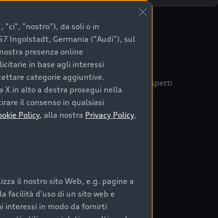
"ci", "nostro"), da soli o in
057 Ingolstadt, Germania ("Audi"), sul
a nostra presenza online
citarie in base agli interessi
ccettare categorie aggiuntive.
quisto sicuro, è essenziale considerare aspetti
a X in alto a destra prosegui nella
 Audi Prima Scelta :plus
irare il consenso in qualsiasi
ookie Policy
, alla nostra
Privacy Policy
,
auto
zza il nostro sito Web, e.g. pagine a
o:
 facilità d'uso di un sito web e
i interessi in modo da fornirti
rata nel tempo;