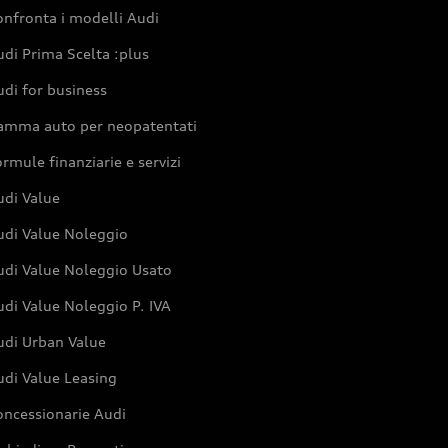
nfronta i modelli Audi
di Prima Scelta :plus
di for business
amma auto per neopatentati
rmule finanziarie e servizi
udi Value
udi Value Noleggio
udi Value Noleggio Usato
di Value Noleggio P. IVA
udi Urban Value
udi Value Leasing
oncessionarie Audi