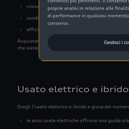
contenuti più pertinenti. Il consenso d
›
cronologia dei tagliandi: una documentazione
proprie analisi in relazione alle final
di performance in qualsiasi momento. 
›
condizioni della carrozzeria e degli interni: 
consenso.
›
efficienza meccanica: motore, trasmissione e 
Acquistare un’auto usata in una Concessionaria uff
Gestisci i c
che viene sottoposto a 110 controlli approfonditi
Usato elettrico e ibrido
Scegli l’usato elettrico o ibrido e giova dei numer
›
le auto usate elettriche offrono una guida sile