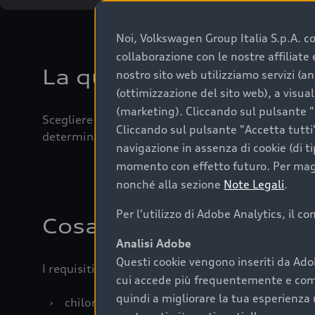
Noi, Volkswagen Group Italia S.p.A. con
collaborazione con le nostre affiliat
La qualità di acquistar
nostro sito web utilizziamo servizi (an
(ottimizzazione del sito web), a visua
(marketing). Cliccando sul pulsante "G
Scegliere un’auto usata è una decisione che coniug
Cliccando sul pulsante "Accetta tutti"
determinanti come la garanzia inclusa e l’affidabi
navigazione in assenza di cookie (di t
momento con effetto futuro. Per maggi
nonché alla sezione
Note Legali
.
Per l'utilizzo di Adobe Analytics, il c
Cosa sapere prima di a
Analisi Adobe
Questi cookie vengono inseriti da Ado
I requisiti fondamentali da considerare prima di a
cui accede più frequentemente e come 
quindi a migliorare la tua esperienza 
›
chilometraggio: un valore contenuto corrispo