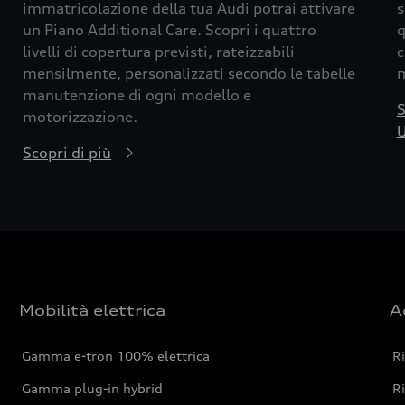
immatricolazione della tua Audi potrai attivare
s
un Piano Additional Care. Scopri i quattro
q
livelli di copertura previsti, rateizzabili
c
mensilmente, personalizzati secondo le tabelle
m
manutenzione di ogni modello e
S
motorizzazione.
U
Scopri di più
Mobilità elettrica
A
Gamma e-tron 100% elettrica
R
Gamma plug-in hybrid
Ri