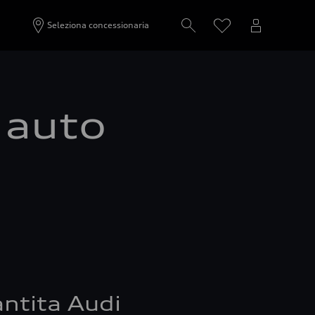
Seleziona concessionaria
a auto
ntita Audi