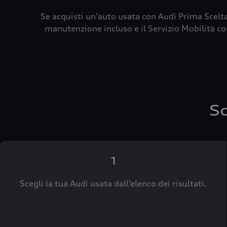
Se acquisti un’auto usata con Audi Prima Scelta
manutenzione incluso e il Servizio Mobilità con
Sc
1
Scegli la tua Audi usata dall’elenco dei risultati.