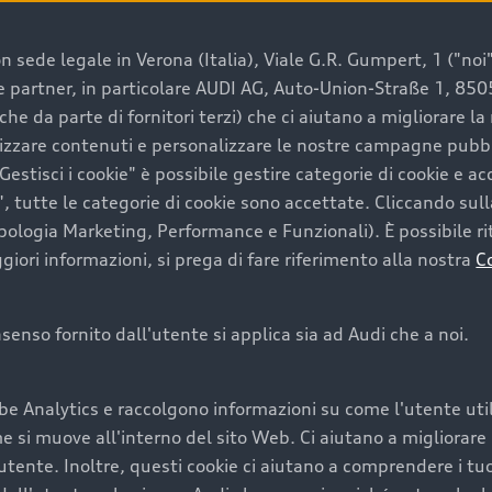
 sede legale in Verona (Italia), Viale G.R. Gumpert, 1 ("noi", 
e e partner, in particolare AUDI AG, Auto-Union-Straße 1, 85
e un’auto usata Audi
che da parte di fornitori terzi) che ci aiutano a migliorare l
lizzare contenuti e personalizzare le nostre campagne pubbli
estisci i cookie" è possibile gestire categorie di cookie e a
a convenienza, affidabilità e sostenibilità. Per fare un ac
, tutte le categorie di cookie sono accettate. Cliccando sull
lità del marchio. Audi offre l’auto usata perfetta tramite
ipologia Marketing, Performance e Funzionali). È possibile rit
ori informazioni, si prega di fare riferimento alla nostra
C
onsenso fornito dall'utente si applica sia ad Audi che a noi.
cquistare la tua prossima 
be Analytics e raccolgono informazioni su come l'utente utili
cquistare un’auto usata, oltre al prezzo e all'aspetto, son
si muove all'interno del sito Web. Ci aiutano a migliorare la
utente. Inoltre, questi cookie ci aiutano a comprendere i tuo
nde a uno stato migliore del veicolo e a una maggiore du