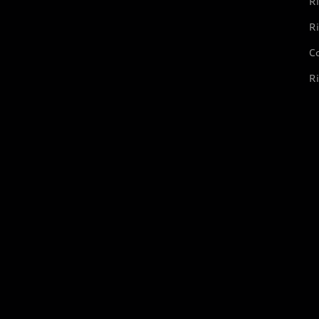
Ri
Ri
Co
Ri