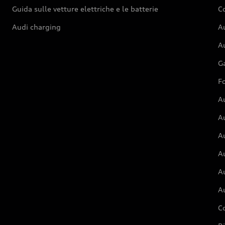
Guida sulle vetture elettriche e le batterie
Co
Audi charging
Au
Au
G
Fo
A
A
A
Au
A
A
C